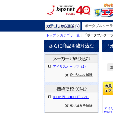
トップ
>
カテゴリ一覧
>
「ポータブルクー
さらに商品を絞り込む
「
アイリスオーヤマ（2）
絞り込みを解除
冷風
エア
30001円～50000円（2）
絞り込みを解除
アイ
2326S