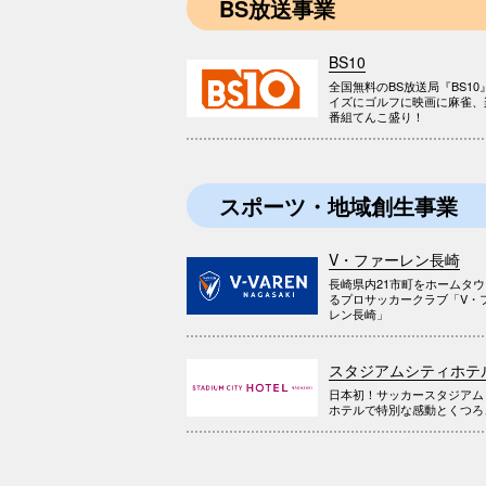
BS放送事業
BS10
全国無料のBS放送局『BS10
イズにゴルフに映画に麻雀、
番組てんこ盛り！
スポーツ・地域創生事業
V・ファーレン長崎
長崎県内21市町をホームタ
るプロサッカークラブ「V・
レン長崎」
スタジアムシティホテ
日本初！サッカースタジアム
ホテルで特別な感動とくつろ