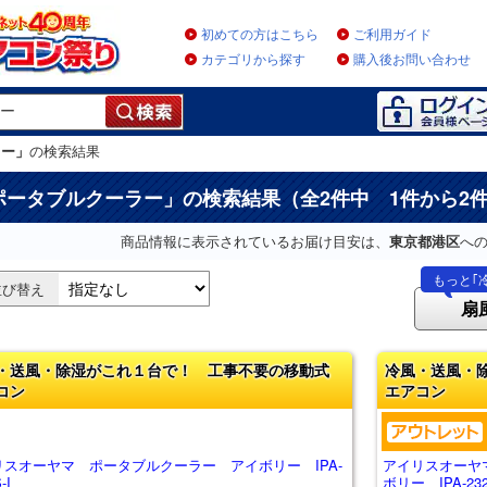
初めての方はこちら
ご利用ガイド
カテゴリから探す
購入後お問い合わせ
ラー」
の検索結果
ポータブルクーラー
」の検索結果（全2件中 1件から2
商品情報に表示されているお届け目安は、
東京都港区
へ
もっと｢
並び替え
扇
・送風・除湿がこれ１台で！ 工事不要の移動式
冷風・送風・
コン
エアコン
リスオーヤマ ポータブルクーラー アイボリー IPA-
アイリスオーヤ
-I
ボリー IPA-232