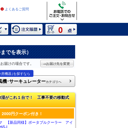
よくあるご質問
0
件までを表示）
のお届けの場合です。
→お届け先を変更
冷房機器｣を探すなら
風機･サーキュレーター
カテゴリへ
除湿がこれ１台で！ 工事不要の移動式
2000円クーポン付き！
マ 【新品同様】ポータブルクーラー アイ
6S-I