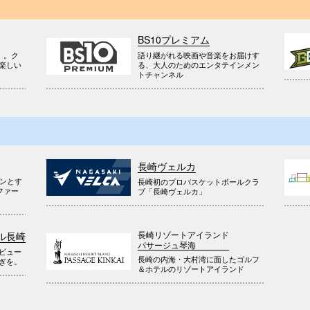
BS10プレミアム
』。ク
語り継がれる映画や音楽をお届けす
楽しい
る、大人のためのエンタテインメン
トチャンネル
長崎ヴェルカ
ウンとす
長崎初のプロバスケットボールクラ
ファー
ブ「長崎ヴェルカ」
長崎リゾートアイランド
ル長崎
パサージュ琴海
ビュー
長崎の内海・大村湾に面したゴルフ
ぎを。
＆ホテルのリゾートアイランド