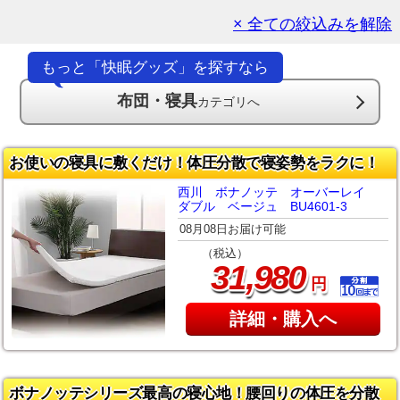
× 全ての絞込みを解除
もっと「快眠グッズ」を探すなら
布団・寝具
カテゴリへ
お使いの寝具に敷くだけ！体圧分散で寝姿勢をラクに！
西川 ボナノッテ オーバーレイ
ダブル ベージュ BU4601-3
08月08日お届け可能
（税込）
,
31
980
円
詳細・購入へ
ボナノッテシリーズ最高の寝心地！腰回りの体圧を分散