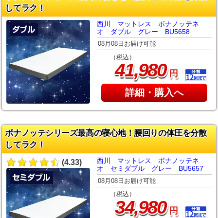
してラク！
西川 マットレス ボナノッテネ
オ ダブル グレー BU5658
08月08日お届け可能
（税込）
,
41
980
円
詳細・購入へ
ボナノッテシリーズ最高の寝心地！腰回りの体圧を分散
してラク！
西川 マットレス ボナノッテネ
(4.33)
オ セミダブル グレー BU5657
08月08日お届け可能
（税込）
,
34
980
円