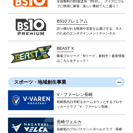
全国無料のBS放送局『BS10』。クイズにゴル
フに映画に麻雀、楽しい番組てんこ盛り！
BS10プレミアム
語り継がれる映画や音楽をお届けする、大人
のためのエンタテインメントチャンネル
BEAST X
麻雀プロリーグ「Mリーグ」参戦中！最新情報
はこちらをチェック！
スポーツ・地域創生事業
V・ファーレン長崎
長崎県内21市町をホームタウンとするプロサ
ッカークラブ「V・ファーレン長崎」
長崎ヴェルカ
長崎初のプロバスケットボールクラブ「長崎