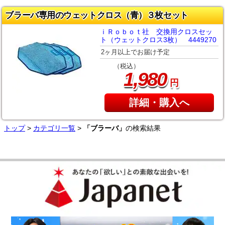
ブラーバ専用のウェットクロス（青）３枚セット
ｉＲｏｂｏｔ社 交換用クロスセッ
ト（ウェットクロス3枚） 4449270
2ヶ月以上でお届け予定
（税込）
,
1
980
円
詳細・購入へ
トップ
>
カテゴリ一覧
>
「ブラーバ」
の検索結果