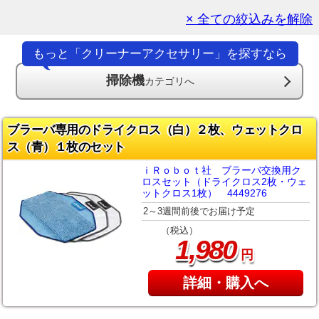
× 全ての絞込みを解除
もっと「クリーナーアクセサリー」を探すなら
掃除機
カテゴリへ
ブラーバ専用のドライクロス（白）２枚、ウェットクロ
ス（青）１枚のセット
ｉＲｏｂｏｔ社 ブラーバ交換用ク
ロスセット（ドライクロス2枚・ウェ
ットクロス1枚） 4449276
2～3週間前後でお届け予定
（税込）
,
1
980
円
詳細・購入へ