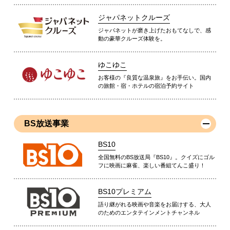
ジャパネットクルーズ
ジャパネットが磨き上げたおもてなしで、感
動の豪華クルーズ体験を。
ゆこゆこ
お客様の『良質な温泉旅』をお手伝い。国内
の旅館・宿・ホテルの宿泊予約サイト
BS放送事業
BS10
全国無料のBS放送局『BS10』。クイズにゴル
フに映画に麻雀、楽しい番組てんこ盛り！
BS10プレミアム
語り継がれる映画や音楽をお届けする、大人
のためのエンタテインメントチャンネル