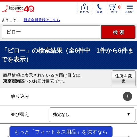
0
ようこそ！
新規会員登録はこちら
「ピロー」の検索結果（全6件中 1件から6件ま
でを表示）
商品情報に表示されているお届け目安は、
住所を変
更
東京都港区
へのお届け目安です。
絞り込み
並び替え
もっと「フィットネス用品」を探すなら