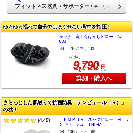
フィットネス器具・サポーター
カテゴリへ
ゆらゆら揺れて自分ではほぐせない背中を指圧！
ラクナ 肩甲骨はがしピロー AZ-
833
08月12日お届け可能
（税込）
,
9
790
円
詳細・購入へ
さらっとした肌触りで抗菌防臭「テンピュール（Ｒ）」
の枕！
ＴＥＭＰＵＲ ネックピロー M サ
(4.45)
ンドベージュ TNP-M
08月10日お届け可能