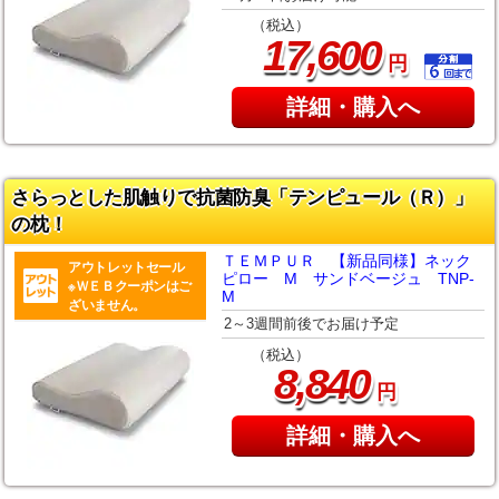
（税込）
,
17
600
円
詳細・購入へ
さらっとした肌触りで抗菌防臭「テンピュール（Ｒ）」
の枕！
ＴＥＭＰＵＲ 【新品同様】ネック
アウトレットセール
ピロー M サンドベージュ TNP-
※ＷＥＢクーポンはご
M
ざいません。
2～3週間前後でお届け予定
（税込）
,
8
840
円
詳細・購入へ