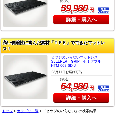
（税込）
,
59
980
円
詳細・購入へ
高い伸縮性に富んだ素材「ＴＰＥ」でできたマットレ
ス！
ヒツジのいらないマットレス
SLEEPER GRIP セミダブル
HTM-003-SD-J
08月11日お届け可能
（税込）
,
64
980
円
詳細・購入へ
トップ
>
カテゴリ一覧
>
「ヒツジのいらない」
の検索結果