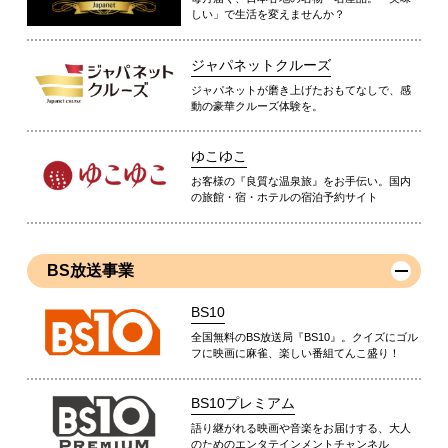
しい」で生活を変えませんか？
ジャパネットクルーズ
ジャパネットが磨き上げたおもてなしで、感
動の豪華クルーズ体験を。
ゆこゆこ
お客様の『良質な温泉旅』をお手伝い。国内
の旅館・宿・ホテルの宿泊予約サイト
BS放送事業
BS10
全国無料のBS放送局『BS10』。クイズにゴル
フに映画に麻雀、楽しい番組てんこ盛り！
BS10プレミアム
語り継がれる映画や音楽をお届けする、大人
のためのエンタテインメントチャンネル