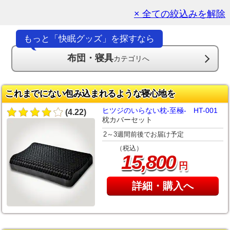
× 全ての絞込みを解除
もっと「快眠グッズ」を探すなら
布団・寝具
カテゴリへ
これまでにない包み込まれるような寝心地を
ヒツジのいらない枕-至極- HT-001
(4.22)
枕カバーセット
2～3週間前後でお届け予定
（税込）
,
15
800
円
詳細・購入へ