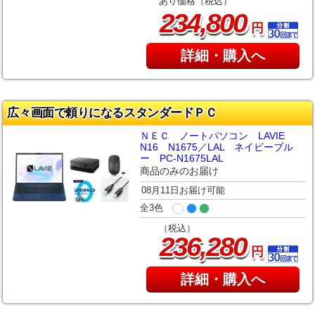
あり価格（税込）
,
234
800
円
詳細・購入へ
広々画面で頼りになるスタンダードＰＣ
ＮＥＣ ノートパソコン LAVIE
N16 N1675／LAL ネイビーブル
ー PC-N1675LAL
商品のみのお届け
08月11日お届け可能
全3色
（税込）
,
236
280
円
詳細・購入へ