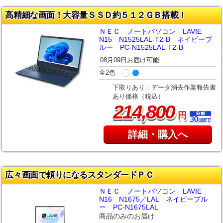
高精細な画面！大容量ＳＳＤ約５１２ＧＢ搭載！
ＮＥＣ ノートパソコン LAVIE
N15 N1525LAL-T2-B ネイビーブ
ルー PC-N1525LAL-T2-B
08月09日お届け可能
全2色
下取りあり：データ消去作業報告書
あり価格（税込）
,
214
800
円
詳細・購入へ
広々画面で頼りになるスタンダードＰＣ
ＮＥＣ ノートパソコン LAVIE
N16 N1675／LAL ネイビーブル
ー PC-N1675LAL
商品のみのお届け