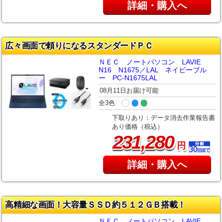
詳細・購入へ
広々画面で頼りになるスタンダードＰＣ
ＮＥＣ ノートパソコン LAVIE
N16 N1675／LAL ネイビーブル
ー PC-N1675LAL
08月11日お届け可能
全3色
下取りあり：データ消去作業報告書
あり価格（税込）
,
231
280
円
詳細・購入へ
高精細な画面！大容量ＳＳＤ約５１２ＧＢ搭載！
ＮＥＣ ノートパソコン LAVIE