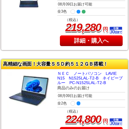
08月09日お届け可能
全3色
（税込）
,
219
280
円
詳細・購入へ
高精細な画面！大容量ＳＳＤ約５１２ＧＢ搭載！
ＮＥＣ ノートパソコン LAVIE
N15 N1525LAL-T2-B ネイビーブ
ルー PC-N1525LAL-T2-B
商品のみのお届け
08月09日お届け可能
全2色
（税込）
,
224
800
円