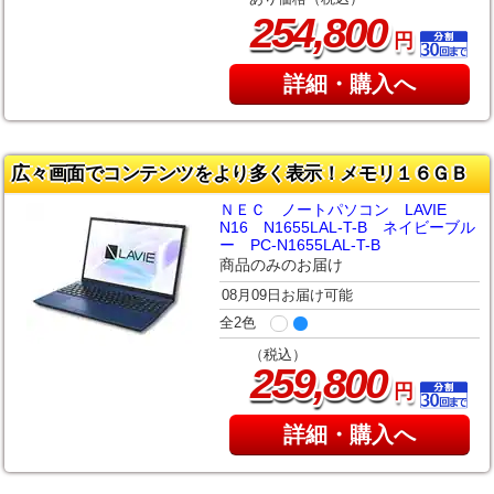
,
254
800
円
詳細・購入へ
広々画面でコンテンツをより多く表示！メモリ１６ＧＢ
ＮＥＣ ノートパソコン LAVIE
N16 N1655LAL-T-B ネイビーブル
ー PC-N1655LAL-T-B
商品のみのお届け
08月09日お届け可能
全2色
（税込）
,
259
800
円
詳細・購入へ