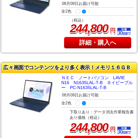
08月09日お届け可能
全2色
（税込）
,
244
800
円
詳細・購入へ
広々画面でコンテンツをより多く表示！メモリ１６ＧＢ
ＮＥＣ ノートパソコン LAVIE
N16 N1635LAL-T-B ネイビーブル
ー PC-N1635LAL-T-B
08月09日お届け可能
全2色
下取りあり：データ消去作業報告書
あり価格（税込）
,
244
800
円