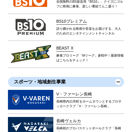
全国無料のBS放送局『BS10』。クイズにゴル
フに映画に麻雀、楽しい番組てんこ盛り！
BS10プレミアム
語り継がれる映画や音楽をお届けする、大人
のためのエンタテインメントチャンネル
BEAST X
麻雀プロリーグ「Mリーグ」参戦中！最新情報
はこちらをチェック！
スポーツ・地域創生事業
V・ファーレン長崎
長崎県内21市町をホームタウンとするプロサ
ッカークラブ「V・ファーレン長崎」
長崎ヴェルカ
長崎初のプロバスケットボールクラブ「長崎