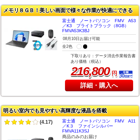
メモリ８ＧＢ！美しい画面で様々な作業が快適にできる
富士通 ノートパソコン FMV A53
／K3 ブライトブラック（8GB）
FMVA53K3BJ
08月10日お届け可能
全2色
下取りあり：データ消去作業報告書
あり価格（税込）
,
216
800
円
詳細・購入へ
明るい室内でも見やすい高輝度な液晶を搭載
富士通 ノートパソコン FMV A11
(4.17)
／K３ ファインシルバー
FMVA11K3SJ
商品のみのお届け