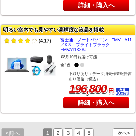
詳細・購入へ
明るい室内でも見やすい高輝度な液晶を搭載
富士通 ノートパソコン FMV A11
(4.17)
／K３ ブライトブラック
FMVA11K3BJ
08月10日お届け可能
全2色
下取りあり：データ消去作業報告書
あり価格（税込）
,
196
800
円
詳細・購入へ
1
2
3
4
5
<前へ
次へ>