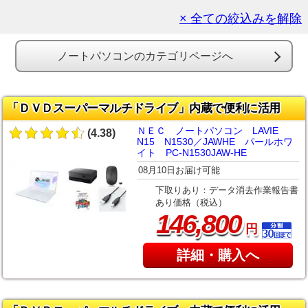
× 全ての絞込みを解除
ノートパソコンのカテゴリページへ
「ＤＶＤスーパーマルチドライブ」内蔵で便利に活用
ＮＥＣ ノートパソコン LAVIE
(4.38)
N15 N1530／JAWHE パールホワ
イト PC-N1530JAW-HE
08月10日お届け可能
下取りあり：データ消去作業報告書
あり価格（税込）
,
146
800
円
詳細・購入へ