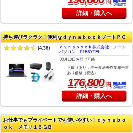
円
詳細・購入へ
持ち運びラクラク！便利なｄｙｎａｂｏｏｋノートＰＣ
ｄｙｎａｂｏｏｋ株式会社 ノート
(4.36)
パソコン P1B6YTEL
08月10日お届け可能
下取りあり：データ消去作業報告書
あり価格（税込）
,
176
800
円
詳細・購入へ
お仕事でもプライベートでも使いやすい！ｄｙｎａｂｏ
ｏｋ メモリ１６ＧＢ