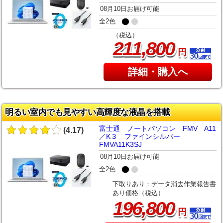
08月10日お届け可能
全2色
（税込）
,
211
800
円
詳細・購入へ
明るい室内でも見やすい高輝度な液晶を搭載
富士通 ノートパソコン FMV A11
(4.17)
／K３ ファインシルバー
FMVA11K3SJ
08月10日お届け可能
全2色
下取りあり：データ消去作業報告書
あり価格（税込）
,
196
800
円