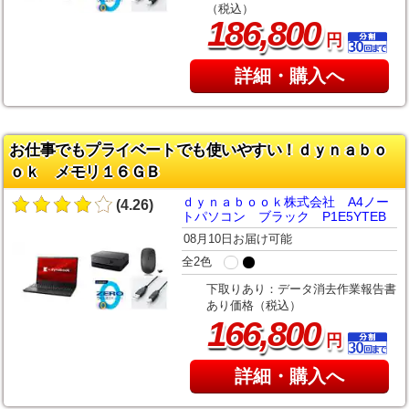
（税込）
,
186
800
円
詳細・購入へ
お仕事でもプライベートでも使いやすい！ｄｙｎａｂｏ
ｏｋ メモリ１６ＧＢ
ｄｙｎａｂｏｏｋ株式会社 A4ノー
(4.26)
トパソコン ブラック P1E5YTEB
08月10日お届け可能
全2色
下取りあり：データ消去作業報告書
あり価格（税込）
,
166
800
円
詳細・購入へ