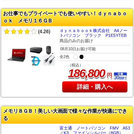
お仕事でもプライベートでも使いやすい！ｄｙｎａｂｏ
ｏｋ メモリ１６ＧＢ
ｄｙｎａｂｏｏｋ株式会社 A4ノー
(4.26)
トパソコン ブラック P1E5YTEB
商品のみのお届け
08月10日お届け可能
全2色
（税込）
,
186
800
円
詳細・購入へ
メモリ８ＧＢ！美しい大画面で様々な作業が快適にでき
る
富士通 ノートパソコン FMV A53
／K3 ファインシルバー（8GB）