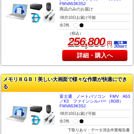
FMVA53K3SJ
商品のみのお届け
08月10日お届け可能
全2色
（税込）
,
256
800
円
詳細・購入へ
メモリ８ＧＢ！美しい大画面で様々な作業が快適にでき
る
富士通 ノートパソコン FMV A53
／K3 ファインシルバー（8GB）
FMVA53K3SJ
08月10日お届け可能
全2色
下取りあり：データ消去作業報告書