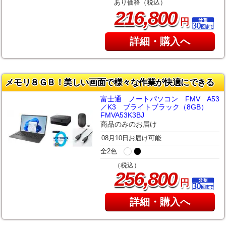
あり価格（税込）
,
216
800
円
詳細・購入へ
メモリ８ＧＢ！美しい画面で様々な作業が快適にできる
富士通 ノートパソコン FMV A53
／K3 ブライトブラック（8GB）
FMVA53K3BJ
商品のみのお届け
08月10日お届け可能
全2色
（税込）
,
256
800
円
詳細・購入へ