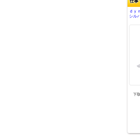
仕事
ｄｙ
シルバ
下