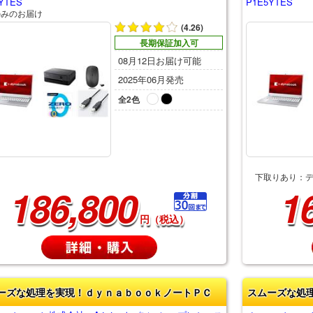
YTES
P1E5YTES
のみのお届け
(4.26)
長期保証加入可
08月12日お届け可能
2025年06月発売
全2色
下取りあり：
186,800
1
円（税込）
ーズな処理を実現！ｄｙｎａｂｏｏｋノートＰＣ
スムーズな処