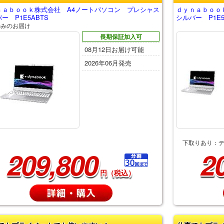
ｎａｂｏｏｋ株式会社 A4ノートパソコン プレシャス
ｄｙｎａｂｏｏ
ー P1E5ABTS
シルバー P1E5
のみのお届け
長期保証加入可
08月12日お届け可能
2026年06月発売
下取りあり：
209,800
2
円（税込）