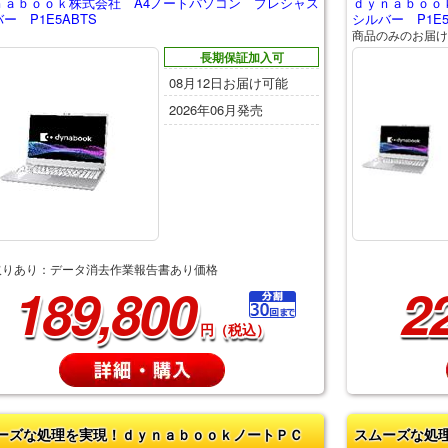
ｎａｂｏｏｋ株式会社 A4ノートパソコン プレシャス
ｄｙｎａｂｏｏ
ー P1E5ABTS
シルバー P1E5
商品のみのお届け
長期保証加入可
08月12日お届け可能
2026年06月発売
取りあり：データ消去作業報告書あり価格
189,800
2
円（税込）
ーズな処理を実現！ｄｙｎａｂｏｏｋノートＰＣ
スムーズな処