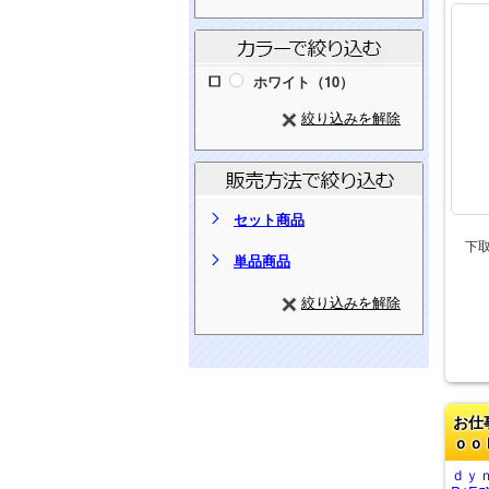
ホワイト（10）
絞り込みを解除
セット商品
下
単品商品
絞り込みを解除
お仕
ｏｏ
ｄｙ