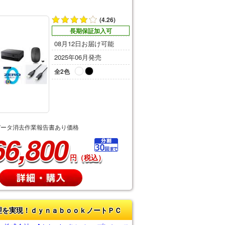
(4.26)
長期保証加入可
08月12日お届け可能
2025年06月発売
全2色
データ消去作業報告書あり価格
66,800
円（税込）
理を実現！ｄｙｎａｂｏｏｋノートＰＣ