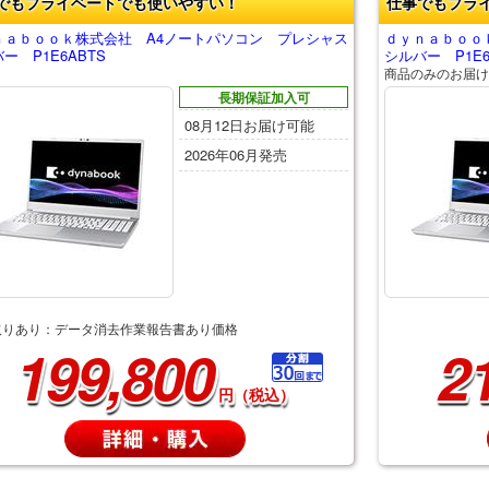
でもプライベートでも使いやすい！
仕事でもプラ
ｎａｂｏｏｋ株式会社 A4ノートパソコン プレシャス
ｄｙｎａｂｏｏ
ー P1E6ABTS
シルバー P1E6
商品のみのお届け
長期保証加入可
08月12日お届け可能
2026年06月発売
取りあり：データ消去作業報告書あり価格
199,800
2
円（税込）