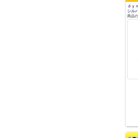
ｄｙ
シルバ
商品