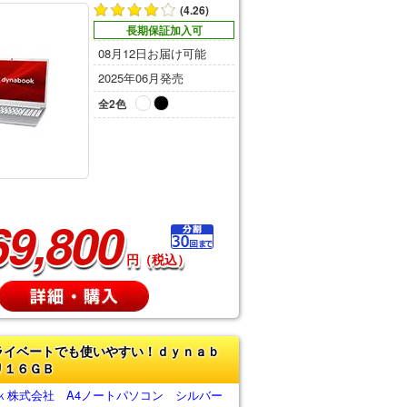
(4.26)
長期保証加入可
08月12日お届け可能
2025年06月発売
全2色
69,800
円（税込）
ライベートでも使いやすい！ｄｙｎａｂ
リ１６ＧＢ
ｋ株式会社 A4ノートパソコン シルバー