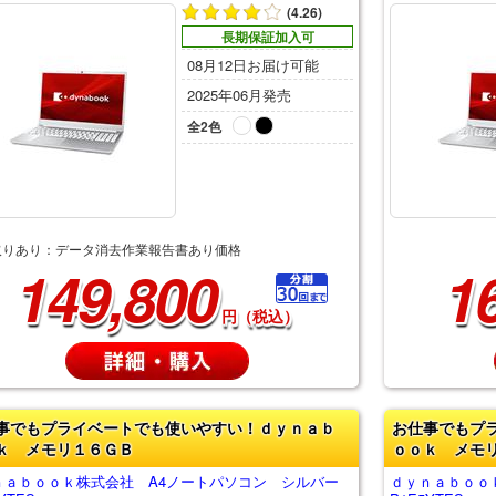
(4.26)
長期保証加入可
08月12日お届け可能
2025年06月発売
全2色
取りあり：データ消去作業報告書あり価格
149,800
1
円（税込）
事でもプライベートでも使いやすい！ｄｙｎａｂ
お仕事でもプ
ｋ メモリ１６ＧＢ
ｏｏｋ メモ
ｎａｂｏｏｋ株式会社 A4ノートパソコン シルバー
ｄｙｎａｂｏｏ