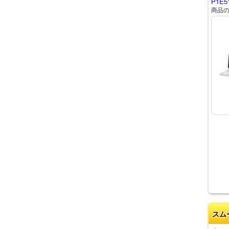
P1E5
商品
スム