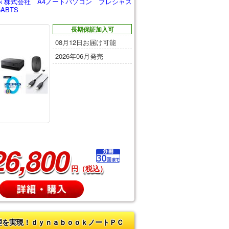
ｋ株式会社 A4ノートパソコン プレシャス
ABTS
長期保証加入可
08月12日お届け可能
2026年06月発売
26,800
円（税込）
理を実現！ｄｙｎａｂｏｏｋノートＰＣ