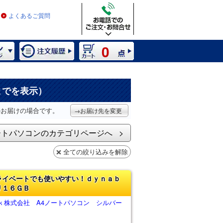
よくあるご質問
0
までを表示）
のお届けの場合です。
→お届け先を変更
ートパソコンのカテゴリページへ
全ての絞り込みを解除
ライベートでも使いやすい！ｄｙｎａｂ
リ１６ＧＢ
ｋ株式会社 A4ノートパソコン シルバー