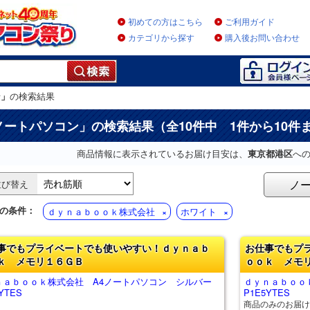
初めての方はこちら
ご利用ガイド
カテゴリから探す
購入後お問い合わせ
ン」
の検索結果
ノートパソコン
」の検索結果（全10件中 1件から10件
商品情報に表示されているお届け目安は、
東京都港区
へ
ノ
並び替え
の条件：
ｄｙｎａｂｏｏｋ株式会社
ホワイト
事でもプライベートでも使いやすい！ｄｙｎａｂ
お仕事でもプ
ｋ メモリ１６ＧＢ
ｏｏｋ メモ
ｎａｂｏｏｋ株式会社 A4ノートパソコン シルバー
ｄｙｎａｂｏｏ
YTES
P1E5YTES
商品のみのお届け