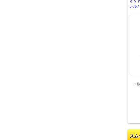
ｄｙ
シルバ
下
スム