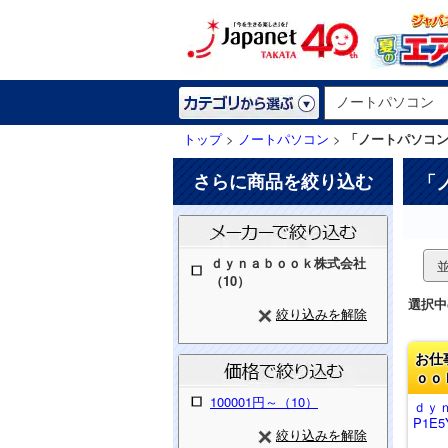
トップ
>
ノートパソコン
>
「ノートパソコ
さらに商品を絞り込む
「
ｄｙｎａｂｏｏｋ株式会社
（10）
選択中
絞り込みを解除
お仕
ｏｏ
100001円～（10）
ｄｙ
P1E5
絞り込みを解除