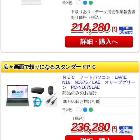
全3色
下取りあり：データ消去作業報告書
あり価格（税込）
,
214
280
円
詳細・購入へ
広々画面で頼りになるスタンダードＰＣ
ＮＥＣ ノートパソコン LAVIE
N16 N1675／LAE オリーブグリー
ン PC-N1675LAE
商品のみのお届け
08月08日お届け可能
全3色
（税込）
,
236
280
円