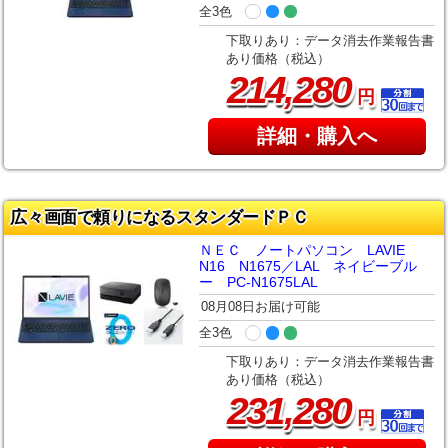
全3色
下取りあり：データ消去作業報告書
あり価格（税込）
,
214
280
円
詳細・購入へ
広々画面で頼りになるスタンダードＰＣ
ＮＥＣ ノートパソコン LAVIE
N16 N1675／LAL ネイビーブル
ー PC-N1675LAL
08月08日お届け可能
全3色
下取りあり：データ消去作業報告書
あり価格（税込）
,
231
280
円