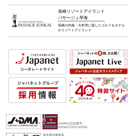
長崎リゾートアイランド
パサージュ琴海
長崎の内海・大村湾に面したゴルフ＆ホテル
のリゾートアイランド
JASRAC許諾番号：
9009927005Y45040
電気通信事業者：