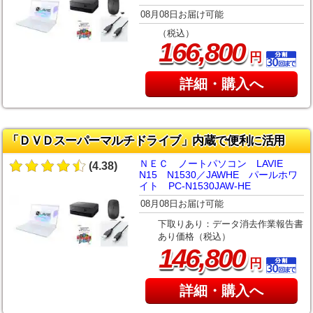
08月08日お届け可能
（税込）
,
166
800
円
詳細・購入へ
「ＤＶＤスーパーマルチドライブ」内蔵で便利に活用
ＮＥＣ ノートパソコン LAVIE
(4.38)
N15 N1530／JAWHE パールホワ
イト PC-N1530JAW-HE
08月08日お届け可能
下取りあり：データ消去作業報告書
あり価格（税込）
,
146
800
円
詳細・購入へ