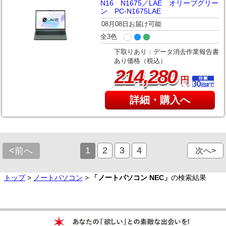
N16 N1675／LAE オリーブグリー
ン PC-N1675LAE
08月08日お届け可能
全3色
下取りあり：データ消去作業報告書
あり価格（税込）
,
214
280
円
詳細・購入へ
1
2
3
4
<前へ
次へ>
トップ
>
ノートパソコン
>
「ノートパソコン NEC」
の検索結果