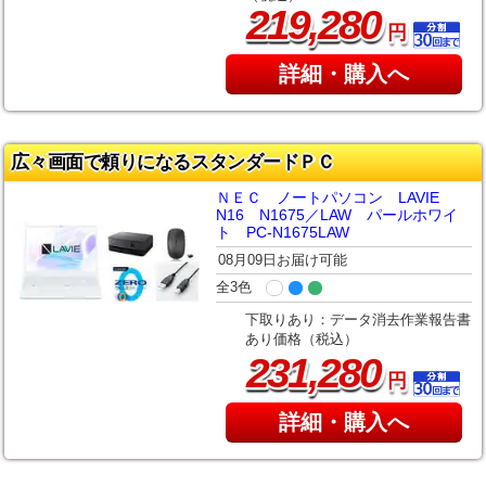
,
219
280
円
詳細・購入へ
広々画面で頼りになるスタンダードＰＣ
ＮＥＣ ノートパソコン LAVIE
N16 N1675／LAW パールホワイ
ト PC-N1675LAW
08月09日お届け可能
全3色
下取りあり：データ消去作業報告書
あり価格（税込）
,
231
280
円
詳細・購入へ