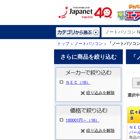
トップ
>
ノートパソコン
>
「ノートパソコン 
さらに商品を絞り込む
「
ＮＥＣ（16）
絞り込みを解除
選択中
広々
Ｂ
100001円～（16）
ＮＥＣ
絞り込みを解除
パール
商品