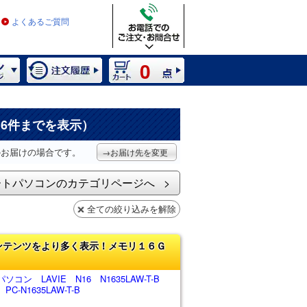
よくあるご質問
0
16件までを表示）
のお届けの場合です。
→お届け先を変更
ートパソコンのカテゴリページへ
全ての絞り込みを解除
ンテンツをより多く表示！メモリ１６Ｇ
コン LAVIE N16 N1635LAW-T-B
-N1635LAW-T-B