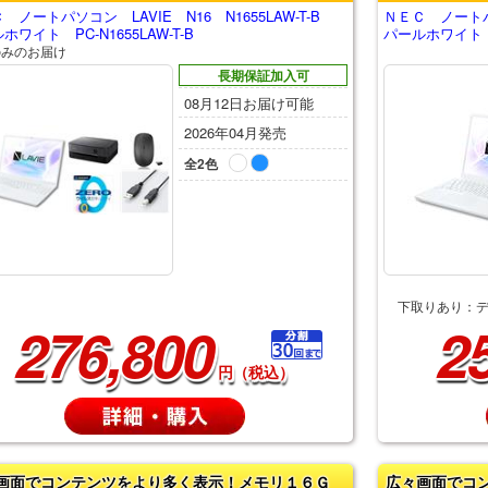
 ノートパソコン LAVIE N16 N1655LAW-T-B
ＮＥＣ ノートパソ
ホワイト PC-N1655LAW-T-B
パールホワイト PC
のみのお届け
長期保証加入可
08月12日お届け可能
2026年04月発売
全2色
下取りあり：
276,800
2
円（税込）
画面でコンテンツをより多く表示！メモリ１６Ｇ
広々画面でコ