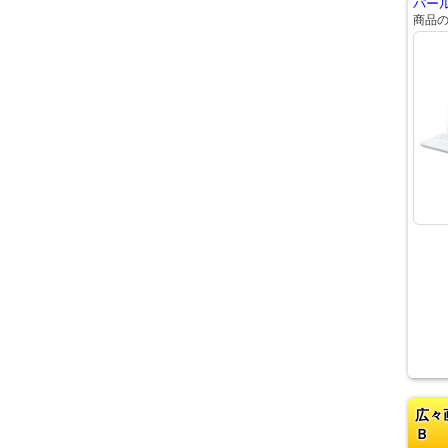
パール
商品
広々
Ｂ