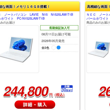
細な画面！メモリ１６ＧＢ搭載！
高精細な画面
 ノートパソコン LAVIE N15 N1525LAW-T1B
ＮＥＣ ノートパソ
ホワイト PC-N1525LAW-T1B
パールホワイト PC
のみのお届け
商品のみのお届け
長期保証加入可
08月11日お届け可能
2026年05月発売
全2色
244,800
2
円（税込）