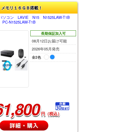
！メモリ１６ＧＢ搭載！
コン LAVIE N15 N1525LAW-T1B
-N1525LAW-T1B
長期保証加入可
08月12日お届け可能
2026年05月発売
全2色
61,800
円（税込）