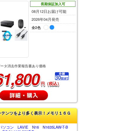
長期保証加入可
08月12日お届け可能
2026年04月発売
全2色
データ消去作業報告書あり価格
61,800
円（税込）
ンテンツをより多く表示！メモリ１６Ｇ
コン LAVIE N16 N1635LAW-T-B