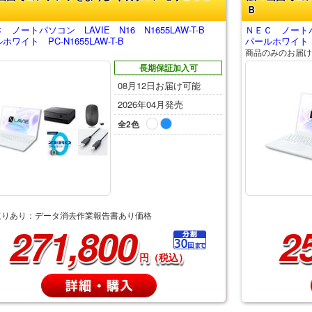
Ｂ
 ノートパソコン LAVIE N16 N1655LAW-T-B
ＮＥＣ ノートパソ
ホワイト PC-N1655LAW-T-B
パールホワイト PC
商品のみのお届け
長期保証加入可
08月12日お届け可能
2026年04月発売
全2色
取りあり：データ消去作業報告書あり価格
271,800
2
円（税込）