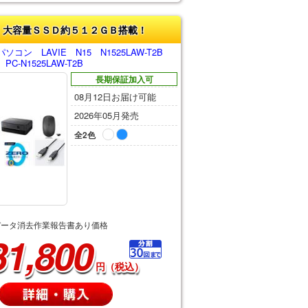
！大容量ＳＳＤ約５１２ＧＢ搭載！
コン LAVIE N15 N1525LAW-T2B
-N1525LAW-T2B
長期保証加入可
08月12日お届け可能
2026年05月発売
全2色
データ消去作業報告書あり価格
31,800
円（税込）