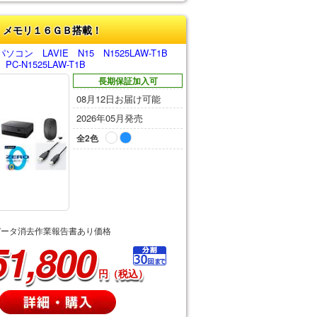
！メモリ１６ＧＢ搭載！
コン LAVIE N15 N1525LAW-T1B
-N1525LAW-T1B
長期保証加入可
08月12日お届け可能
2026年05月発売
全2色
データ消去作業報告書あり価格
51,800
円（税込）