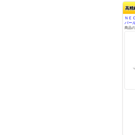
高精
ＮＥＣ
パール
商品