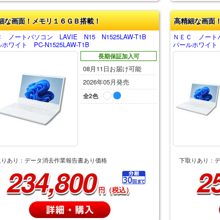
細な画面！メモリ１６ＧＢ搭載！
高精細な画面
 ノートパソコン LAVIE N15 N1525LAW-T1B
ＮＥＣ ノートパソ
ホワイト PC-N1525LAW-T1B
パールホワイト PC
長期保証加入可
08月11日お届け可能
2026年05月発売
全2色
取りあり：データ消去作業報告書あり価格
下取りあり：
234,800
2
円（税込）