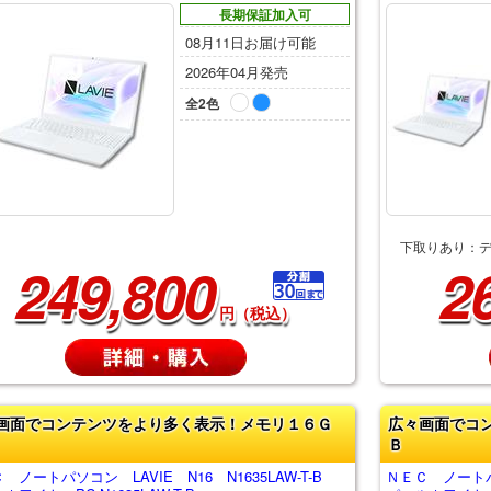
長期保証加入可
08月11日お届け可能
2026年04月発売
全2色
下取りあり：
249,800
2
円（税込）
画面でコンテンツをより多く表示！メモリ１６Ｇ
広々画面でコ
Ｂ
 ノートパソコン LAVIE N16 N1635LAW-T-B
ＮＥＣ ノートパソ