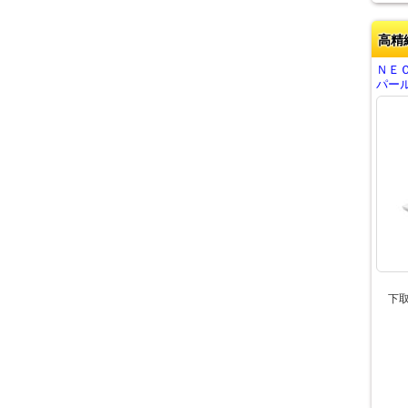
高精
ＮＥＣ
パール
下