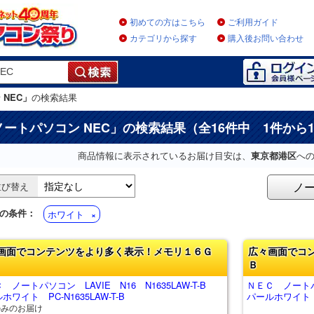
初めての方はこちら
ご利用ガイド
カテゴリから探す
購入後お問い合わせ
NEC」
の検索結果
ノートパソコン NEC
」の検索結果（全16件中 1件から
商品情報に表示されているお届け目安は、
東京都港区
へ
ノ
並び替え
の条件：
ホワイト
画面でコンテンツをより多く表示！メモリ１６Ｇ
広々画面でコ
Ｂ
 ノートパソコン LAVIE N16 N1635LAW-T-B
ＮＥＣ ノートパソ
ホワイト PC-N1635LAW-T-B
パールホワイト PC
のみのお届け