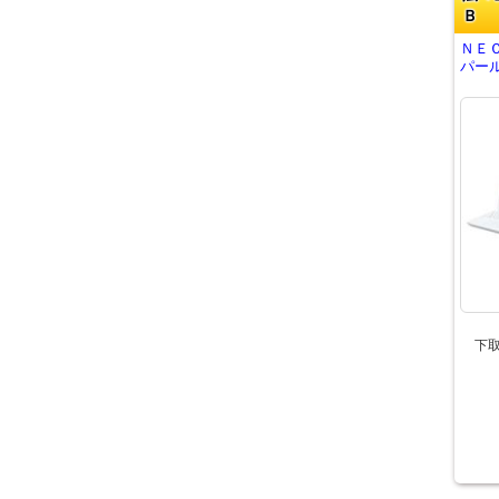
Ｂ
ＮＥＣ
パール
下