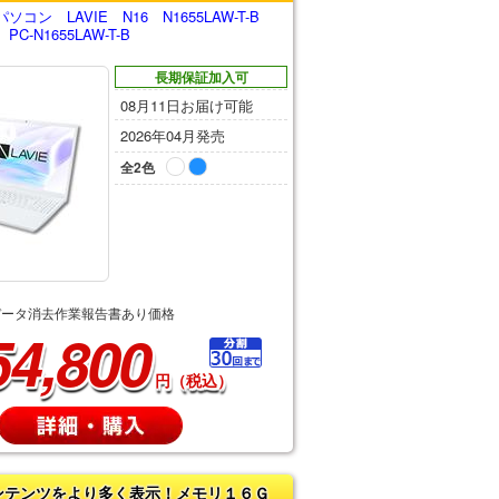
コン LAVIE N16 N1655LAW-T-B
-N1655LAW-T-B
長期保証加入可
08月11日お届け可能
2026年04月発売
全2色
データ消去作業報告書あり価格
54,800
円（税込）
ンテンツをより多く表示！メモリ１６Ｇ