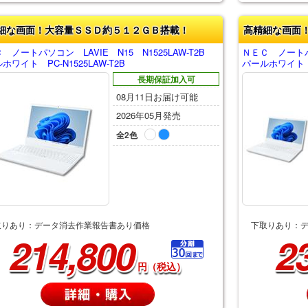
細な画面！大容量ＳＳＤ約５１２ＧＢ搭載！
高精細な画面
 ノートパソコン LAVIE N15 N1525LAW-T2B
ＮＥＣ ノートパソ
ホワイト PC-N1525LAW-T2B
パールホワイト PC
長期保証加入可
08月11日お届け可能
2026年05月発売
全2色
取りあり：データ消去作業報告書あり価格
下取りあり：
214,800
2
円（税込）