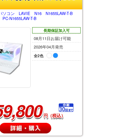
コン LAVIE N16 N1655LAW-T-B
-N1655LAW-T-B
長期保証加入可
08月11日お届け可能
2026年04月発売
全2色
59,800
円（税込）