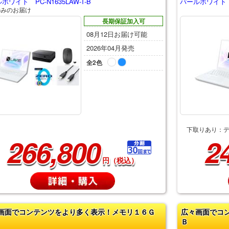
ホワイト PC-N1635LAW-T-B
パールホワイト PC
のみのお届け
長期保証加入可
08月12日お届け可能
2026年04月発売
全2色
下取りあり：
266,800
2
円（税込）
画面でコンテンツをより多く表示！メモリ１６Ｇ
広々画面でコ
Ｂ