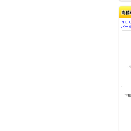
高精
ＮＥＣ
パール
下