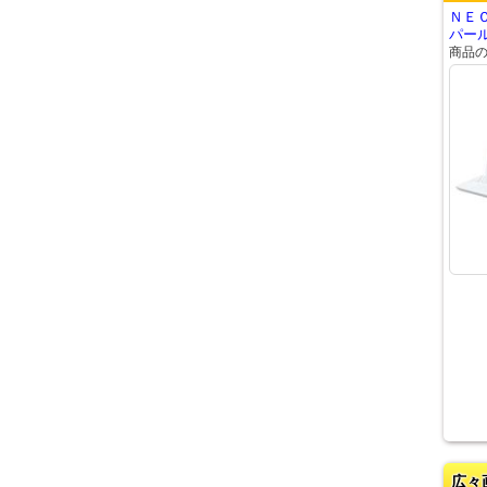
ＮＥＣ
パール
商品
広々