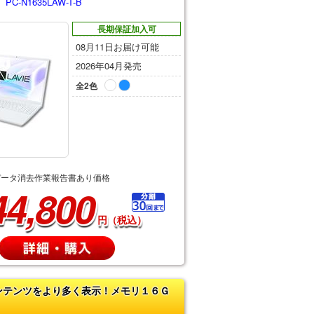
-N1635LAW-T-B
長期保証加入可
08月11日お届け可能
2026年04月発売
全2色
データ消去作業報告書あり価格
44,800
円（税込）
ンテンツをより多く表示！メモリ１６Ｇ