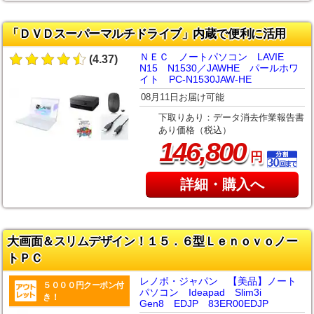
「ＤＶＤスーパーマルチドライブ」内蔵で便利に活用
ＮＥＣ ノートパソコン LAVIE
(4.37)
N15 N1530／JAWHE パールホワ
イト PC-N1530JAW-HE
08月11日お届け可能
下取りあり：データ消去作業報告書
あり価格（税込）
,
146
800
円
詳細・購入へ
大画面＆スリムデザイン！１５．６型Ｌｅｎｏｖｏノー
トＰＣ
レノボ・ジャパン 【美品】ノート
５０００円クーポン付
パソコン Ideapad Slim3i
き！
Gen8 EDJP 83ER00EDJP