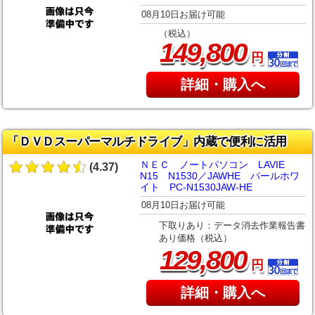
08月10日お届け可能
（税込）
,
149
800
円
詳細・購入へ
「ＤＶＤスーパーマルチドライブ」内蔵で便利に活用
ＮＥＣ ノートパソコン LAVIE
(4.37)
N15 N1530／JAWHE パールホワ
イト PC-N1530JAW-HE
08月10日お届け可能
下取りあり：データ消去作業報告書
あり価格（税込）
,
129
800
円
詳細・購入へ