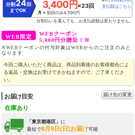
24
3,400円
分割
回
×23回
までOK
※ 初回のみ4,590円
分割払いを選んでも、お支払総額は変わりません。
WEBクーポン
5,000円分贈呈！※
※WEBクーポンの付与対象はWEBからのご注文のみと
なります
今回ご購入いただく商品は、商品到着後のお客様都合によ
る返品・交換はお受けできかねますので、ご了承くださ
い。
届け先の変更
お届け目安
在庫あり
「東京都港区」
に
8月9日(日)お届け
最短で
可能