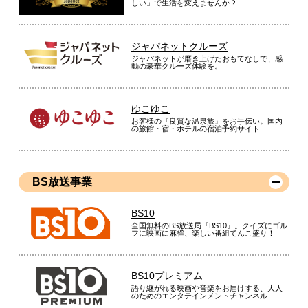
しい」で生活を変えませんか？
ジャパネットクルーズ
ジャパネットが磨き上げたおもてなしで、感
動の豪華クルーズ体験を。
ゆこゆこ
お客様の『良質な温泉旅』をお手伝い。国内
の旅館・宿・ホテルの宿泊予約サイト
BS放送事業
BS10
全国無料のBS放送局『BS10』。クイズにゴル
フに映画に麻雀、楽しい番組てんこ盛り！
BS10プレミアム
語り継がれる映画や音楽をお届けする、大人
のためのエンタテインメントチャンネル