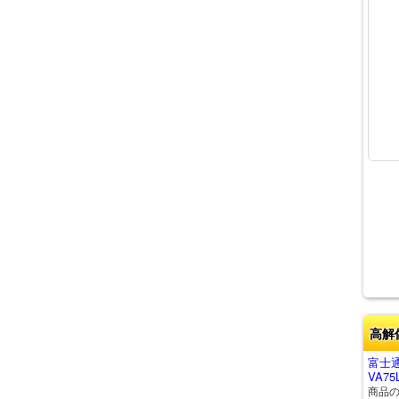
高解
富士通
VA75
商品