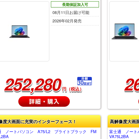
長期保証加入可
08月11日お届け可能
2026年02月発売
252,280
2
円（税込）
像度大画面に充実のインターフェース！
高解像度大画
 ノートパソコン A75/L2 ブライトブラック FM
富士通 ノートパ
L2BA
VA75L2BA