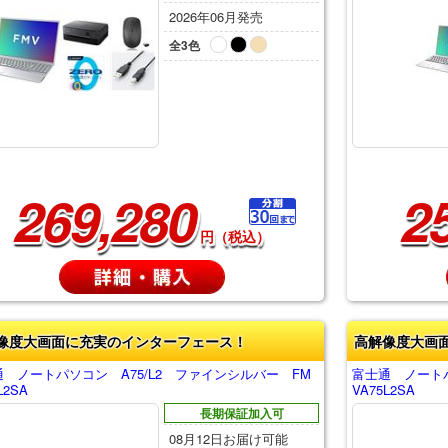
2026年06月発売
全3色
269,280
2
円（税込）
像度大画面に充実のインターフェース！
高解像度大画
 ノートパソコン A75/L2 ファインシルバー FM
富士通 ノートパ
L2SA
VA75L2SA
長期保証加入可
08月12日お届け可能