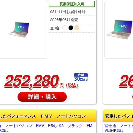
長期保証加入可
08月11日お届け可能
2026年06月発売
全3色
252,280
2
円（税込）
したパフォーマンス ＦＭＶ ノートパソコン
安定したパフ
 ノートパソコン FMV E54／K3 ブラック FM
富士通 ノートパ
K3BJ
VE54K3BJ