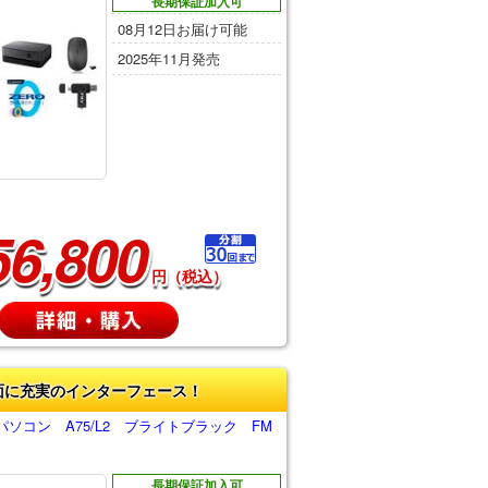
長期保証加入可
08月12日お届け可能
2025年11月発売
56,800
円（税込）
面に充実のインターフェース！
ソコン A75/L2 ブライトブラック FM
長期保証加入可