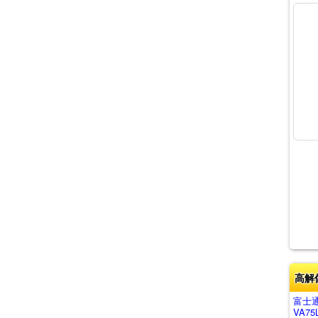
高解
富士通
VA75