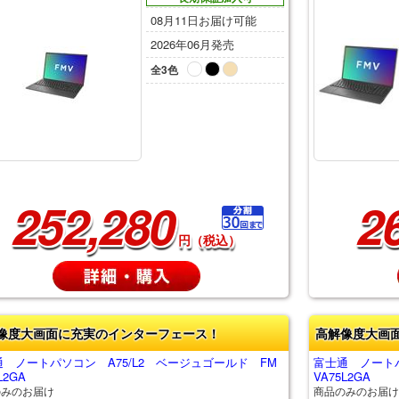
08月11日お届け可能
2026年06月発売
全3色
252,280
2
円（税込）
像度大画面に充実のインターフェース！
高解像度大画
 ノートパソコン A75/L2 ベージュゴールド FM
富士通 ノートパ
L2GA
VA75L2GA
のみのお届け
商品のみのお届け