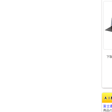
下
ＡＩ
富士通
商品