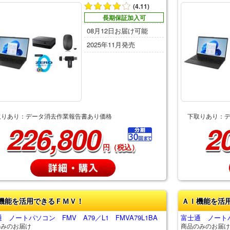
(4.11)
長期保証加入可
08月12日お届け可能
2025年11月発売
取りあり：データ消去作業報告書あり価格
下取りあり：
226,800
2
円（税込）
機能を活用できるＦＭＶ！
ＡＩ機能を活
 ノートパソコン FMV A79／L1 FMVA79L1BA
富士通 ノートパソ
のみのお届け
商品のみのお届け