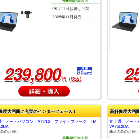
長期保証加入可
08月11日お届け可能
2025年11月発売
239,800
2
円（税込）
像度大画面に充実のインターフェース！
高解像度大画
 ノートパソコン A75/L2 ブライトブラック FM
富士通 ノートパ
L2BA
VA75L2BA
のみのお届け
商品のみのお届け
長期保証加入可