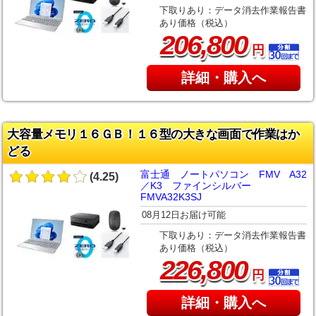
下取りあり：データ消去作業報告書
あり価格（税込）
,
206
800
円
詳細・購入へ
大容量メモリ１６ＧＢ！１６型の大きな画面で作業はか
どる
富士通 ノートパソコン FMV A32
(4.25)
／K3 ファインシルバー
FMVA32K3SJ
08月12日お届け可能
下取りあり：データ消去作業報告書
あり価格（税込）
,
226
800
円
詳細・購入へ