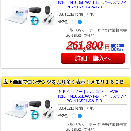
N16 N1635LAW-T-B パールホワイ
ト PC-N1635LAW-T-B
08月12日お届け可能
全2色
下取りあり：データ消去作業報告書
あり価格（税込）
,
261
800
円
詳細・購入へ
広々画面でコンテンツをより多く表示！メモリ１６ＧＢ
ＮＥＣ ノートパソコン LAVIE
N16 N1655LAW-T-B パールホワイ
ト PC-N1655LAW-T-B
08月12日お届け可能
全2色
下取りあり：データ消去作業報告書
あり価格（税込）