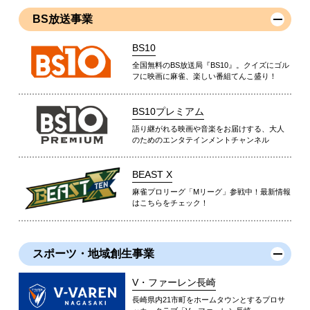
BS放送事業
BS10
全国無料のBS放送局『BS10』。クイズにゴル
フに映画に麻雀、楽しい番組てんこ盛り！
BS10プレミアム
語り継がれる映画や音楽をお届けする、大人
のためのエンタテインメントチャンネル
BEAST X
麻雀プロリーグ「Mリーグ」参戦中！最新情報
はこちらをチェック！
スポーツ・地域創生事業
V・ファーレン長崎
長崎県内21市町をホームタウンとするプロサ