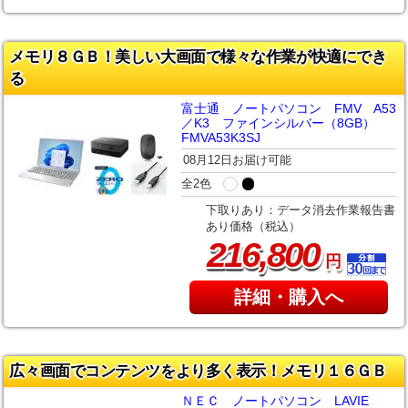
メモリ８ＧＢ！美しい大画面で様々な作業が快適にでき
る
富士通 ノートパソコン FMV A53
／K3 ファインシルバー（8GB）
FMVA53K3SJ
08月12日お届け可能
全2色
下取りあり：データ消去作業報告書
あり価格（税込）
,
216
800
円
詳細・購入へ
広々画面でコンテンツをより多く表示！メモリ１６ＧＢ
ＮＥＣ ノートパソコン LAVIE