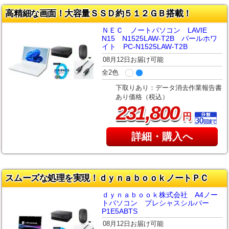
高精細な画面！大容量ＳＳＤ約５１２ＧＢ搭載！
ＮＥＣ ノートパソコン LAVIE
N15 N1525LAW-T2B パールホワ
イト PC-N1525LAW-T2B
08月12日お届け可能
全2色
下取りあり：データ消去作業報告書
あり価格（税込）
,
231
800
円
詳細・購入へ
スムーズな処理を実現！ｄｙｎａｂｏｏｋノートＰＣ
ｄｙｎａｂｏｏｋ株式会社 A4ノー
トパソコン プレシャスシルバー
P1E5ABTS
08月12日お届け可能