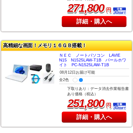
,
271
800
円
詳細・購入へ
高精細な画面！メモリ１６ＧＢ搭載！
ＮＥＣ ノートパソコン LAVIE
N15 N1525LAW-T1B パールホワ
イト PC-N1525LAW-T1B
08月12日お届け可能
全2色
下取りあり：データ消去作業報告書
あり価格（税込）
,
251
800
円
詳細・購入へ