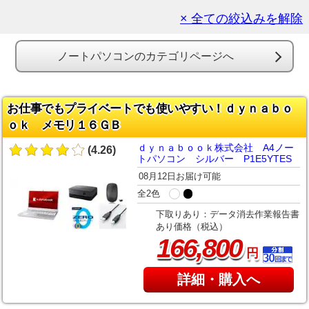
× 全ての絞込みを解除
ノートパソコンのカテゴリページへ
お仕事でもプライベートでも使いやすい！ｄｙｎａｂｏ
ｏｋ メモリ１６ＧＢ
ｄｙｎａｂｏｏｋ株式会社 A4ノー
(4.26)
トパソコン シルバー P1E5YTES
08月12日お届け可能
全2色
下取りあり：データ消去作業報告書
あり価格（税込）
,
166
800
円
詳細・購入へ