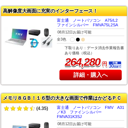
高解像度大画面に充実のインターフェース！
富士通 ノートパソコン A75/L2
ファインシルバー FMVA75L2SA
08月12日お届け可能
全3色
下取りあり：データ消去作業報告書
あり価格（税込）
,
264
280
円
詳細・購入へ
メモリ８ＧＢ！１６型の大きな画面で作業はかどるＰＣ
富士通 ノートパソコン FMV A31
(4.35)
／K3 ファインシルバー
FMVA31K3SJ
08月12日お届け可能