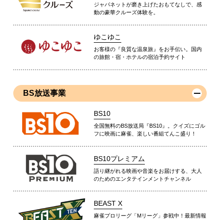
ジャパネットが磨き上げたおもてなしで、感
動の豪華クルーズ体験を。
ゆこゆこ
お客様の『良質な温泉旅』をお手伝い。国内
の旅館・宿・ホテルの宿泊予約サイト
BS放送事業
BS10
全国無料のBS放送局『BS10』。クイズにゴル
フに映画に麻雀、楽しい番組てんこ盛り！
BS10プレミアム
語り継がれる映画や音楽をお届けする、大人
のためのエンタテインメントチャンネル
BEAST X
麻雀プロリーグ「Mリーグ」参戦中！最新情報