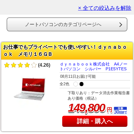
× 全ての絞込みを解除
ノートパソコンのカテゴリページへ
お仕事でもプライベートでも使いやすい！ｄｙｎａｂｏ
ｏｋ メモリ１６ＧＢ
ｄｙｎａｂｏｏｋ株式会社 A4ノー
(4.26)
トパソコン シルバー P1E5YTES
08月11日お届け可能
全2色
下取りあり：データ消去作業報告書
あり価格（税込）
,
149
800
円
詳細・購入へ