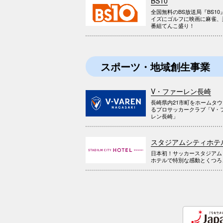
BS10
全国無料のBS放送局『BS10
イズにゴルフに映画に麻雀、
番組てんこ盛り！
スポーツ・地域創生事業
V・ファーレン長崎
長崎県内21市町をホームタ
るプロサッカークラブ「V・
レン長崎」
スタジアムシティホテ
日本初！サッカースタジアム
ホテルで特別な感動とくつろ