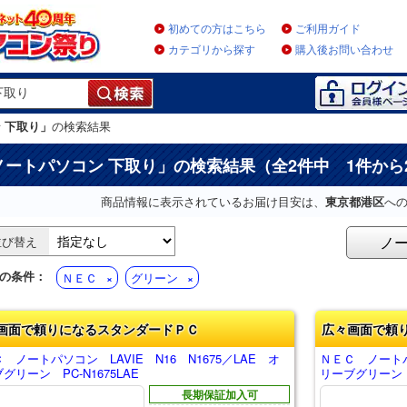
初めての方はこちら
ご利用ガイド
カテゴリから探す
購入後お問い合わせ
 下取り」
の検索結果
ノートパソコン 下取り
」の検索結果（全2件中 1件から
商品情報に表示されているお届け目安は、
東京都港区
へ
ノ
並び替え
の条件：
ＮＥＣ
グリーン
画面で頼りになるスタンダードＰＣ
広々画面で頼
 ノートパソコン LAVIE N16 N1675／LAE オ
ＮＥＣ ノートパソ
グリーン PC-N1675LAE
リーブグリーン P
長期保証加入可