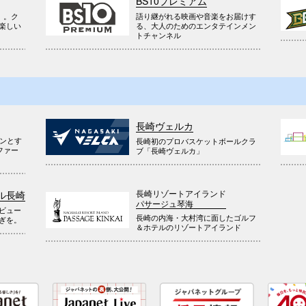
BS10プレミアム
』。ク
語り継がれる映画や音楽をお届けす
楽しい
る、大人のためのエンタテインメン
トチャンネル
長崎ヴェルカ
ウンとす
長崎初のプロバスケットボールクラ
ファー
ブ「長崎ヴェルカ」
長崎リゾートアイランド
ル長崎
パサージュ琴海
ビュー
長崎の内海・大村湾に面したゴルフ
ぎを。
＆ホテルのリゾートアイランド