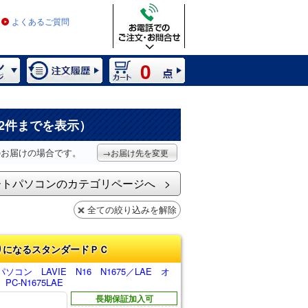
よくあるご質問
0
2件までを表示）
のお届けの場合です。
→お届け先を変更
ートパソコンのカテゴリページへ
全ての絞り込みを解除
りになるスタンダードＰＣ
コン LAVIE N16 N1675／LAE オ
C-N1675LAE
長期保証加入可