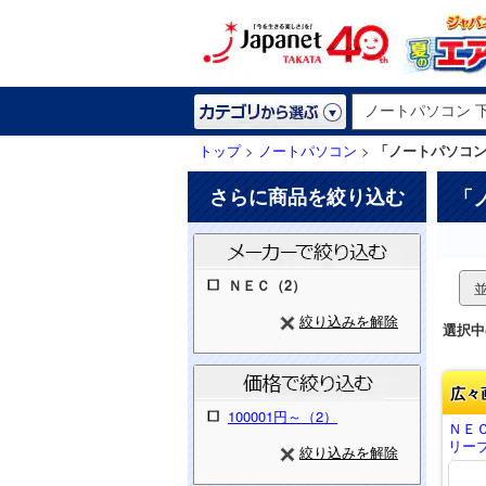
トップ
>
ノートパソコン
>
「ノートパソコン
さらに商品を絞り込む
「
ＮＥＣ（2）
絞り込みを解除
選択中
広々
100001円～（2）
ＮＥＣ
リーブ
絞り込みを解除