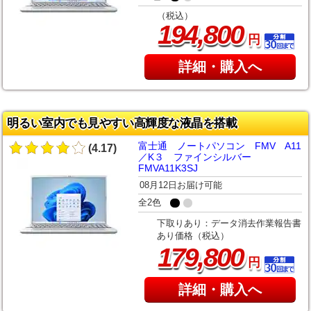
（税込）
,
194
800
円
詳細・購入へ
明るい室内でも見やすい高輝度な液晶を搭載
富士通 ノートパソコン FMV A11
(4.17)
／K３ ファインシルバー
FMVA11K3SJ
08月12日お届け可能
全2色
下取りあり：データ消去作業報告書
あり価格（税込）
,
179
800
円
詳細・購入へ