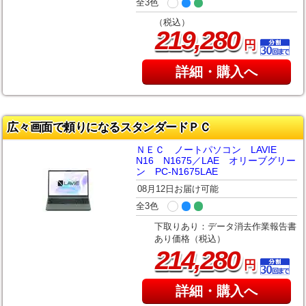
全3色
（税込）
,
219
280
円
詳細・購入へ
広々画面で頼りになるスタンダードＰＣ
ＮＥＣ ノートパソコン LAVIE
N16 N1675／LAE オリーブグリー
ン PC-N1675LAE
08月12日お届け可能
全3色
下取りあり：データ消去作業報告書
あり価格（税込）
,
214
280
円
詳細・購入へ