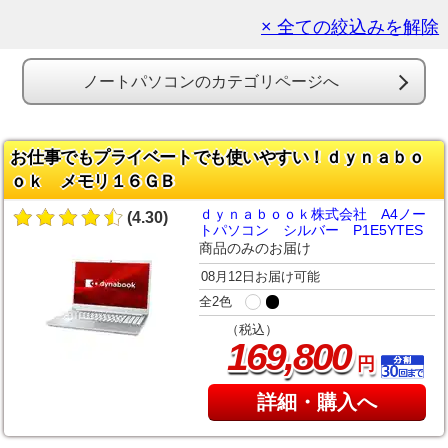
× 全ての絞込みを解除
ノートパソコンのカテゴリページへ
お仕事でもプライベートでも使いやすい！ｄｙｎａｂｏ
ｏｋ メモリ１６ＧＢ
ｄｙｎａｂｏｏｋ株式会社 A4ノー
(4.30)
トパソコン シルバー P1E5YTES
商品のみのお届け
08月12日お届け可能
全2色
（税込）
,
169
800
円
詳細・購入へ