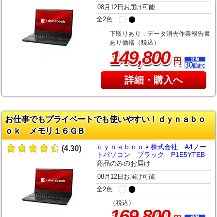
08月12日お届け可能
全2色
下取りあり：データ消去作業報告書
あり価格（税込）
,
149
800
円
詳細・購入へ
お仕事でもプライベートでも使いやすい！ｄｙｎａｂｏ
ｏｋ メモリ１６ＧＢ
ｄｙｎａｂｏｏｋ株式会社 A4ノー
(4.30)
トパソコン ブラック P1E5YTEB
商品のみのお届け
08月12日お届け可能
全2色
（税込）
,
169
800