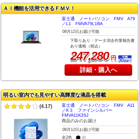
ＡＩ機能を活用できるＦＭＶ！
富士通 ノートパソコン FMV A79
／L1 FMVA79L1BA
08月12日お届け可能
下取りあり：データ消去作業報告書
あり価格（税込）
,
247
280
円
詳細・購入へ
明るい室内でも見やすい高輝度な液晶を搭載
富士通 ノートパソコン FMV A11
(4.17)
／K３ ファインシルバー
FMVA11K3SJ
商品のみのお届け
08月12日お届け可能
全2色