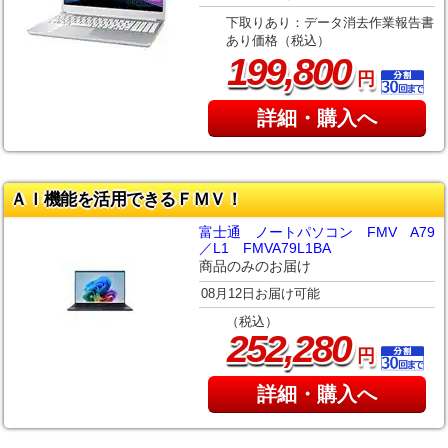
下取りあり：データ消去作業報告書
あり価格（税込）
,
199
800
円
詳細・購入へ
ＡＩ機能を活用できるＦＭＶ！
富士通 ノートパソコン FMV A79
／L1 FMVA79L1BA
商品のみのお届け
08月12日お届け可能
（税込）
,
252
280
円
詳細・購入へ