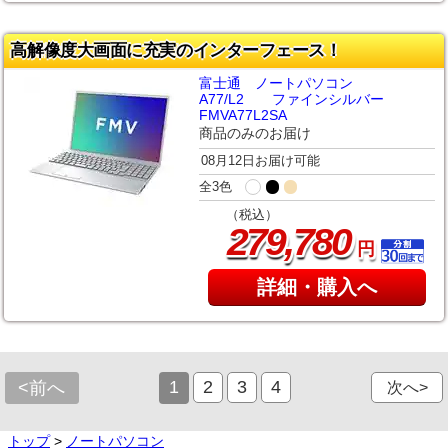
高解像度大画面に充実のインターフェース！
富士通 ノートパソコン
A77/L2 ファインシルバー
FMVA77L2SA
商品のみのお届け
08月12日お届け可能
全3色
（税込）
,
279
780
円
詳細・購入へ
1
2
3
4
<前へ
次へ>
トップ
>
ノートパソコン