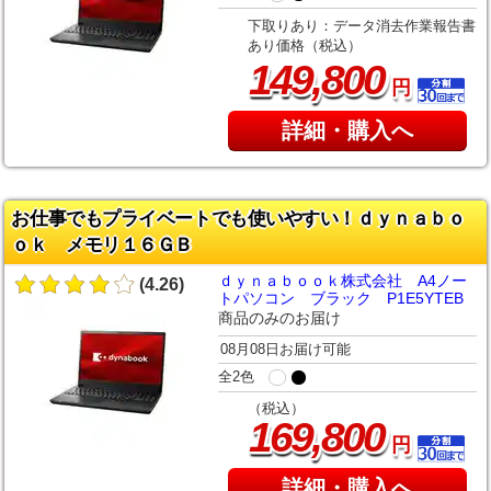
下取りあり：データ消去作業報告書
あり価格（税込）
,
149
800
円
詳細・購入へ
お仕事でもプライベートでも使いやすい！ｄｙｎａｂｏ
ｏｋ メモリ１６ＧＢ
ｄｙｎａｂｏｏｋ株式会社 A4ノー
(4.26)
トパソコン ブラック P1E5YTEB
商品のみのお届け
08月08日お届け可能
全2色
（税込）
,
169
800
円
詳細・購入へ