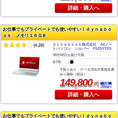
詳細・購入へ
お仕事でもプライベートでも使いやすい！ｄｙｎａｂｏ
ｏｋ メモリ１６ＧＢ
ｄｙｎａｂｏｏｋ株式会社 A4ノー
(4.26)
トパソコン シルバー P1E5YTES
08月08日お届け可能
全2色
下取りあり：データ消去作業報告書
あり価格（税込）
,
149
800
円
詳細・購入へ
お仕事でもプライベートでも使いやすい！ｄｙｎａｂｏ