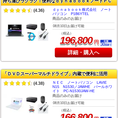
持ち運びラクラク！便利なｄｙｎａｂｏｏｋノートＰＣ
ｄｙｎａｂｏｏｋ株式会社 ノート
(4.36)
パソコン P1B6YTEL
商品のみのお届け
08月10日お届け可能
（税込）
,
196
800
円
詳細・購入へ
「ＤＶＤスーパーマルチドライブ」内蔵で便利に活用
ＮＥＣ ノートパソコン LAVIE
(4.38)
N15 N1530／JAWHE パールホワ
イト PC-N1530JAW-HE
商品のみのお届け
08月10日お届け可能
（税込）
,
166
800