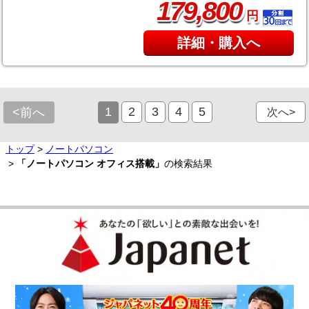
,
179
800
円
詳細・購入へ
1
2
3
4
5
<前へ
次へ>
トップ
>
ノートパソコン
>
「ノートパソコン オフィス搭載」
の検索結果