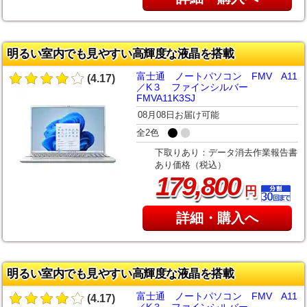
明るい室内でも見やすい高輝度な液晶を搭載
富士通 ノートパソコン FMV A11
(4.17)
／K３ ファインシルバー
FMVA11K3SJ
08月08日お届け可能
全2色
下取りあり：データ消去作業報告書
あり価格（税込）
,
179
800
円
詳細・購入へ
明るい室内でも見やすい高輝度な液晶を搭載
富士通 ノートパソコン FMV A11
(4.17)
／K３ ファインシルバー