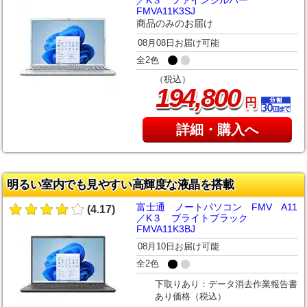
FMVA11K3SJ
商品のみのお届け
08月08日お届け可能
全2色
（税込）
,
194
800
円
詳細・購入へ
明るい室内でも見やすい高輝度な液晶を搭載
富士通 ノートパソコン FMV A11
(4.17)
／K３ ブライトブラック
FMVA11K3BJ
08月10日お届け可能
全2色
下取りあり：データ消去作業報告書
あり価格（税込）