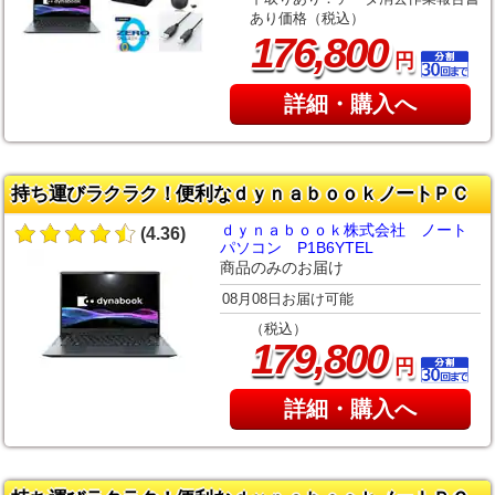
あり価格（税込）
,
176
800
円
詳細・購入へ
持ち運びラクラク！便利なｄｙｎａｂｏｏｋノートＰＣ
ｄｙｎａｂｏｏｋ株式会社 ノート
(4.36)
パソコン P1B6YTEL
商品のみのお届け
08月08日お届け可能
（税込）
,
179
800
円
詳細・購入へ