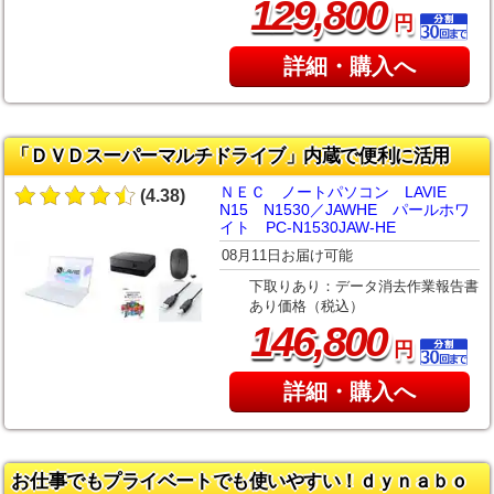
,
129
800
円
詳細・購入へ
「ＤＶＤスーパーマルチドライブ」内蔵で便利に活用
ＮＥＣ ノートパソコン LAVIE
(4.38)
N15 N1530／JAWHE パールホワ
イト PC-N1530JAW-HE
08月11日お届け可能
下取りあり：データ消去作業報告書
あり価格（税込）
,
146
800
円
詳細・購入へ
お仕事でもプライベートでも使いやすい！ｄｙｎａｂｏ