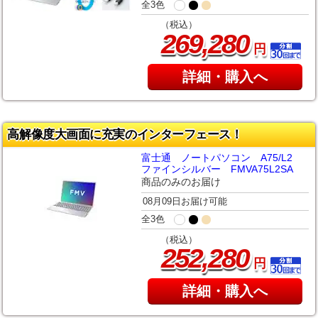
全3色
（税込）
,
269
280
円
詳細・購入へ
高解像度大画面に充実のインターフェース！
富士通 ノートパソコン A75/L2
ファインシルバー FMVA75L2SA
商品のみのお届け
08月09日お届け可能
全3色
（税込）
,
252
280
円
詳細・購入へ