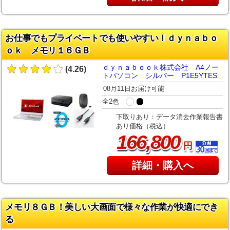
お仕事でもプライベートでも使いやすい！ｄｙｎａｂｏ
ｏｋ メモリ１６ＧＢ
ｄｙｎａｂｏｏｋ株式会社 A4ノー
(4.26)
トパソコン シルバー P1E5YTES
08月11日お届け可能
全2色
下取りあり：データ消去作業報告書
あり価格（税込）
,
166
800
円
詳細・購入へ
メモリ８ＧＢ！美しい大画面で様々な作業が快適にでき
る