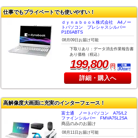
仕事でもプライベートでも使いやすい！
ｄｙｎａｂｏｏｋ株式会社 A4ノー
トパソコン プレシャスシルバー
P1E6ABTS
08月09日お届け可能
下取りあり：データ消去作業報告書
あり価格（税込）
,
199
800
円
詳細・購入へ
高解像度大画面に充実のインターフェース！
富士通 ノートパソコン A75/L2
ファインシルバー FMVA75L2SA
商品のみのお届け
08月11日お届け可能