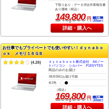
下取りあり：データ消去作業報告書
あり価格（税込）
,
149
800
円
詳細・購入へ
お仕事でもプライベートでも使いやすい！ｄｙｎａｂｏ
ｏｋ メモリ１６ＧＢ
ｄｙｎａｂｏｏｋ株式会社 A4ノー
(4.26)
トパソコン シルバー P1E5YTES
商品のみのお届け
08月09日お届け可能
全2色
（税込）
,
169
800
円
詳細・購入へ