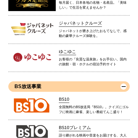
毎月届く、日本各地の名物・名産品。「美味
しい」で生活を変えませんか？
ジャパネットクルーズ
ジャパネットが磨き上げたおもてなしで、感
動の豪華クルーズ体験を。
ゆこゆこ
お客様の『良質な温泉旅』をお手伝い。国内
の旅館・宿・ホテルの宿泊予約サイト
BS放送事業
BS10
全国無料のBS放送局『BS10』。クイズにゴル
フに映画に麻雀、楽しい番組てんこ盛り！
BS10プレミアム
語り継がれる映画や音楽をお届けする、大人