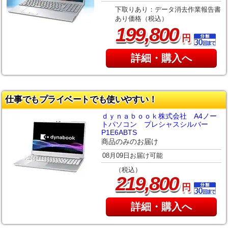
下取りあり：データ消去作業報告書
あり価格（税込）
,
199
800
円
詳細・購入へ
仕事でもプライベートでも使いやすい！
ｄｙｎａｂｏｏｋ株式会社 A4ノー
トパソコン プレシャスシルバー
P1E6ABTS
商品のみのお届け
08月09日お届け可能
（税込）
,
219
800
円
詳細・購入へ