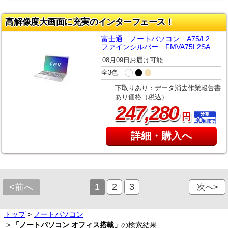
高解像度大画面に充実のインターフェース！
富士通 ノートパソコン A75/L2
ファインシルバー FMVA75L2SA
08月09日お届け可能
全3色
下取りあり：データ消去作業報告書
あり価格（税込）
,
247
280
円
詳細・購入へ
1
2
3
<前へ
次へ>
トップ
>
ノートパソコン
>
「ノートパソコン オフィス搭載」
の検索結果