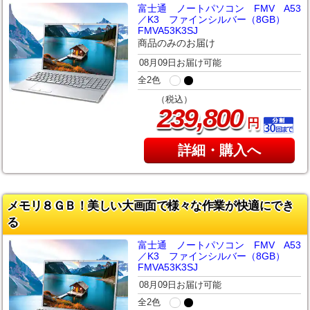
富士通 ノートパソコン FMV A53
／K3 ファインシルバー（8GB）
FMVA53K3SJ
商品のみのお届け
08月09日お届け可能
全2色
（税込）
,
239
800
円
詳細・購入へ
メモリ８ＧＢ！美しい大画面で様々な作業が快適にでき
る
富士通 ノートパソコン FMV A53
／K3 ファインシルバー（8GB）
FMVA53K3SJ
08月09日お届け可能
全2色