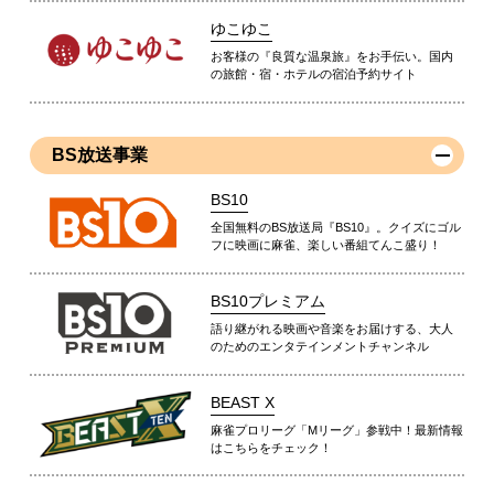
ゆこゆこ
お客様の『良質な温泉旅』をお手伝い。国内
の旅館・宿・ホテルの宿泊予約サイト
BS放送事業
BS10
全国無料のBS放送局『BS10』。クイズにゴル
フに映画に麻雀、楽しい番組てんこ盛り！
BS10プレミアム
語り継がれる映画や音楽をお届けする、大人
のためのエンタテインメントチャンネル
BEAST X
麻雀プロリーグ「Mリーグ」参戦中！最新情報
はこちらをチェック！