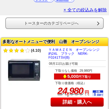
× 全ての絞込みを解除
トースターのカテゴリページへ
多彩なオートメニューで便利 山善 オーブンレンジ
ＹＡＭＡＺＥＮ オーブンレンジ
(4.10)
約24L ブラック NERK-
F0241TSV(B)
08月11日お届け可能
下取りなし価格
29,980円
5,000
下取り
円
下取り後価格（税込）
,
24
980
円
詳細・購入へ