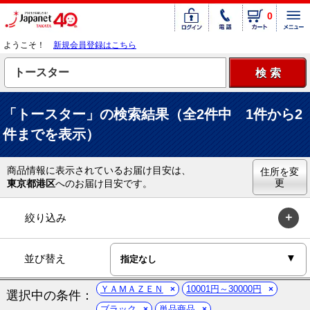
0
ようこそ！
新規会員登録はこちら
「トースター」の検索結果（全2件中 1件から2
件までを表示）
商品情報に表示されているお届け目安は、
住所を変
更
東京都港区
へのお届け目安です。
絞り込み
並び替え
ＹＡＭＡＺＥＮ
10001円～30000円
選択中の条件：
ブラック
単品商品