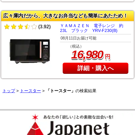
広々庫内だから、大きなお弁当なども簡単にあたため！
ＹＡＭＡＺＥＮ 電子レンジ 約
(3.92)
23L ブラック YRV-F230(B)
08月11日お届け可能
（税込）
,
16
980
円
詳細・購入へ
トップ
>
トースター
>
「トースター」
の検索結果