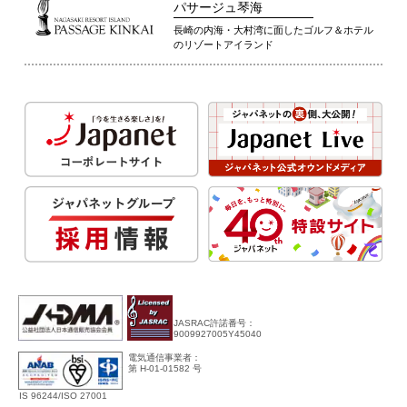
パサージュ琴海
長崎の内海・大村湾に面したゴルフ＆ホテル
のリゾートアイランド
JASRAC許諾番号：
9009927005Y45040
電気通信事業者：
第 H-01-01582 号
IS 96244/ISO 27001