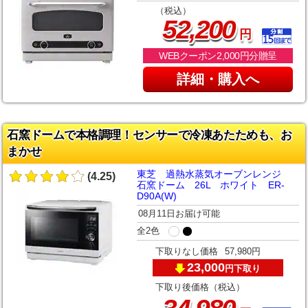
（税込）
,
52
200
円
WEBクーポン2,000円分贈呈
詳細・購入へ
石窯ドームで本格調理！センサーで冷凍あたためも、お
まかせ
東芝 過熱水蒸気オーブンレンジ
(4.25)
石窯ドーム 26L ホワイト ER-
D90A(W)
08月11日お届け可能
全2色
下取りなし価格
57,980円
23,000
下取り
円
下取り後価格（税込）
,