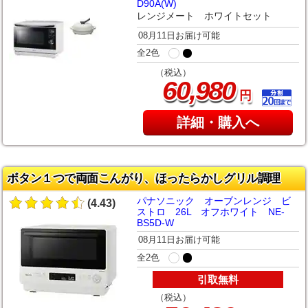
D90A(W)
レンジメート ホワイトセット
08月11日お届け可能
全2色
（税込）
,
60
980
円
詳細・購入へ
ボタン１つで両面こんがり、ほったらかしグリル調理
パナソニック オーブンレンジ ビ
(4.43)
ストロ 26L オフホワイト NE-
BS5D-W
08月11日お届け可能
全2色
引取無料
（税込）