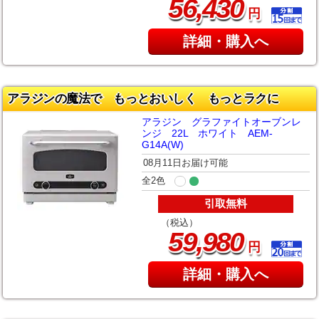
,
56
430
円
詳細・購入へ
アラジンの魔法で もっとおいしく もっとラクに
アラジン グラファイトオーブンレ
ンジ 22L ホワイト AEM-
G14A(W)
08月11日お届け可能
全2色
引取無料
（税込）
,
59
980
円
詳細・購入へ