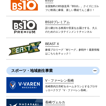
BS10
全国無料のBS放送局『BS10』。クイズにゴル
フに映画に麻雀、楽しい番組てんこ盛り！
BS10プレミアム
語り継がれる映画や音楽をお届けする、大人
のためのエンタテインメントチャンネル
BEAST X
麻雀プロリーグ「Mリーグ」参戦中！最新情報
はこちらをチェック！
スポーツ・地域創生事業
V・ファーレン長崎
長崎県内21市町をホームタウンとするプロサ
ッカークラブ「V・ファーレン長崎」
長崎ヴェルカ