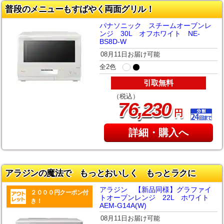
普段のメニューもすばやく両面グリル！
パナソニック スチームオーブンレ
ンジ 30L オフホワイト NE-
BS8D-W
08月11日お届け可能
全2色
引取無料
（税込）
,
76
230
円
詳細・購入へ
アラジンの魔法で もっとおいしく もっとラクに
アラジン 【新品同様】グラファイ
２０００円クーポン付
トオーブンレンジ 22L ホワイト
き！
AEM-G14A(W)
08月11日お届け可能