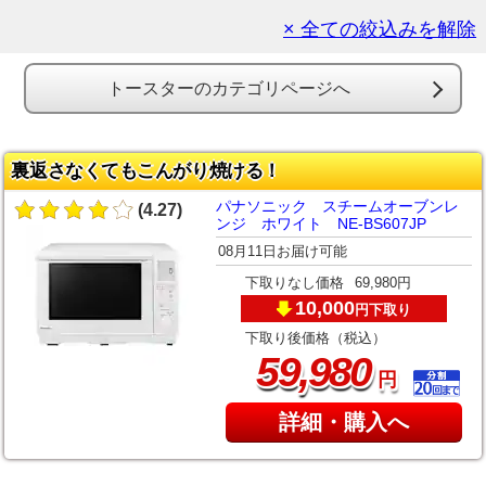
× 全ての絞込みを解除
トースターのカテゴリページへ
裏返さなくてもこんがり焼ける！
パナソニック スチームオーブンレ
(4.27)
ンジ ホワイト NE-BS607JP
08月11日お届け可能
下取りなし価格
69,980円
10,000
下取り
円
下取り後価格（税込）
,
59
980
円
詳細・購入へ