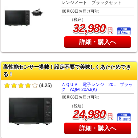
レンジメート ブラックセット
08月08日お届け可能
（税込）
,
32
980
円
詳細・購入へ
高性能センサー搭載！設定不要で美味しくあたためでき
る！
ＡＱＵＡ 電子レンジ 20L ブラッ
(4.25)
ク AQM-20AJ(K)
08月08日お届け可能
（税込）
,
24
980
円
詳細・購入へ