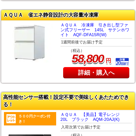
ＡＱＵＡ 省エネ静音設計の大容量冷凍庫
ＡＱＵＡ 冷凍庫 引き出し型ファ
ン式フリーザー 145L サテンホワ
イト AQF-DFA15R(W)
1週間前後でお届け予定
（税込）
,
58
800
円
詳細・購入へ
高性能センサー搭載！設定不要で美味しくあたためでき
る！
ＡＱＵＡ 【美品】電子レンジ
５００円クーポン付
20L ブラック AQM-20AJ(K)
き！
入荷次第でお届け予定
（税込）