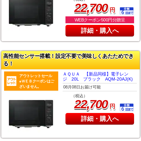
,
22
700
円
WEBクーポン500円分贈呈
詳細・購入へ
高性能センサー搭載！設定不要で美味しくあたためでき
る！
ＡＱＵＡ 【新品同様】電子レン
アウトレットセール
ジ 20L ブラック AQM-20AJ(K)
※ＷＥＢクーポンはご
ざいません。
08月08日お届け可能
（税込）
,
22
700
円
詳細・購入へ