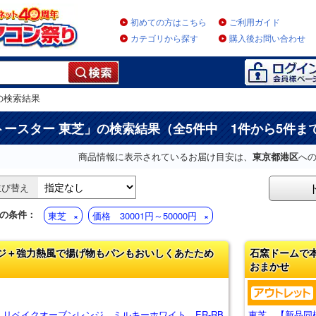
初めての方はこちら
ご利用ガイド
カテゴリから探す
購入後お問い合わせ
の検索結果
トースター 東芝
」の検索結果（全5件中 1件から5件ま
商品情報に表示されているお届け目安は、
東京都港区
へ
並び替え
の条件：
東芝
価格 30001円～50000円
ジ＋強力熱風で揚げ物もパンもおいしくあたため
石窯ドームで
おまかせ
 リベイクオーブンレンジ ミルキーホワイト ER-RB
東芝 【新品同