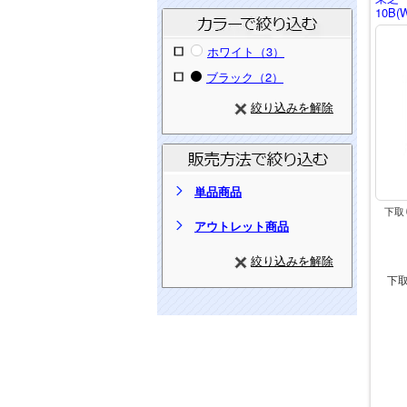
10B(
ホワイト（3）
ブラック（2）
絞り込みを解除
単品商品
下取
アウトレット商品
絞り込みを解除
下