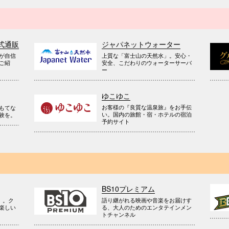
式通販
ジャパネットウォーター
が自信
上質な「富士山の天然水」。安心・
ご紹
安全、こだわりのウォーターサーバ
ー
ゆこゆこ
お客様の『良質な温泉旅』をお手伝
もてな
い。国内の旅館・宿・ホテルの宿泊
験を。
予約サイト
BS10プレミアム
』。ク
語り継がれる映画や音楽をお届けす
楽しい
る、大人のためのエンタテインメン
トチャンネル