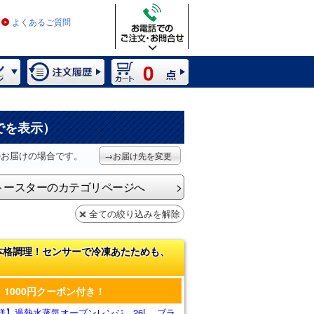
よくあるご質問
0
でを表示）
のお届けの場合です。
→お届け先を変更
トースターのカテゴリページへ
全ての絞り込みを解除
本格調理！センサーで冷凍あたためも、
1000円クーポン付き！
様】過熱水蒸気オーブンレンジ 26L ブラ