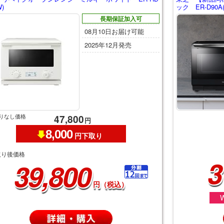
W)
ック ER-D90A(
長期保証加入可
08月10日お届け可能
2025年12月発売
りなし価格
47,800
円
8,000
円下取り
取り後価格
3
39,800
円（税込）