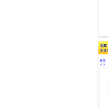
石窯
おま
東芝
イト E