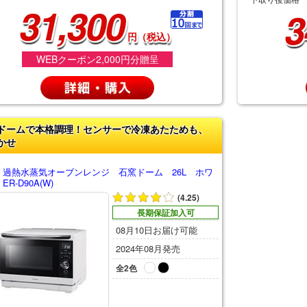
31,300
3
円（税込）
WEBクーポン2,000円分贈呈
ドームで本格調理！センサーで冷凍あたためも、
かせ
 過熱水蒸気オーブンレンジ 石窯ドーム 26L ホワ
R-D90A(W)
(4.25)
長期保証加入可
08月10日お届け可能
2024年08月発売
全2色