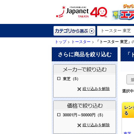
トップ
>
トースター
>
「トースター 東芝」
さらに商品を絞り込む
「
東芝（5）
絞り込みを解除
選択中
レン
る
30001円～50000円（5）
絞り込みを解除
東芝