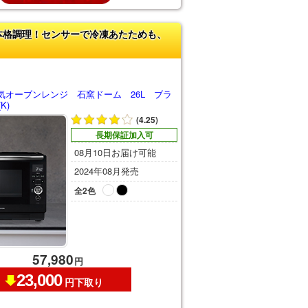
本格調理！センサーで冷凍あたためも、
気オーブンレンジ 石窯ドーム 26L ブラ
K)
(4.25)
長期保証加入可
08月10日お届け可能
2024年08月発売
全2色
57,980
円
23,000
円下取り