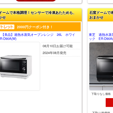
ドームで本格調理！センサーで冷凍あたためも、
石窯ドームで
かせ
おまかせ
2000円クーポン付き！
 【美品】過熱水蒸気オーブンレンジ 26L ホワイ
東芝 過熱水蒸
-D90A(W)
ック ER-D90A(
08月10日お届け可能
2024年08月発売
下取りなし価格
下取り後価格