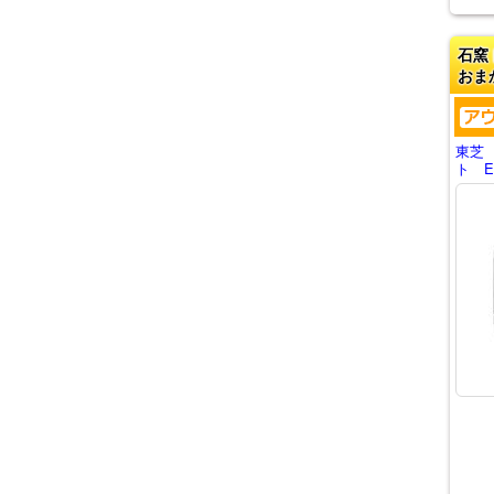
石窯
おま
東芝
ト ER