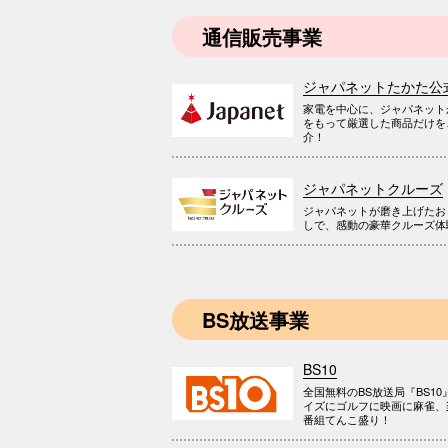
通信販売事業
ジャパネットたかた公
家電を中心に、ジャパネット
をもって厳選した商品だけを
介！
ジャパネットクルーズ
ジャパネットが磨き上げたお
しで、感動の豪華クルーズ体
BS放送事業
BS10
全国無料のBS放送局『BS10
イズにゴルフに映画に麻雀、
番組てんこ盛り！