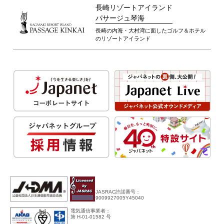
長崎リゾートアイランド
パサージュ琴海
長崎の内海・大村湾に面したゴルフ＆ホテル
のリゾートアイランド
JASRAC許諾番号：
9009927005Y45040
電気通信事業者：
第 H-01-01582 号