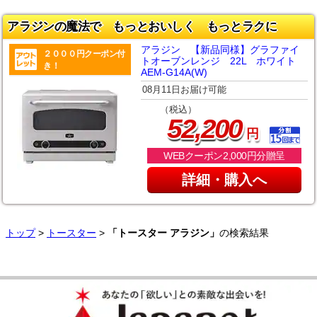
アラジンの魔法で もっとおいしく もっとラクに
アラジン 【新品同様】グラファイ
２０００円クーポン付
トオーブンレンジ 22L ホワイト
き！
AEM-G14A(W)
08月11日お届け可能
（税込）
,
52
200
円
WEBクーポン2,000円分贈呈
詳細・購入へ
トップ
>
トースター
>
「トースター アラジン」
の検索結果