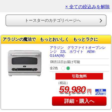
× 全ての絞込みを解除
トースターのカテゴリページへ
アラジンの魔法で もっとおいしく もっとラクに
アラジン グラファイトオーブンレ
ンジ 22L ホワイト AEM-
G14A(W)
08月11日お届け可能
全2色
引取無料
（税込）
,
59
980
円
詳細・購入へ