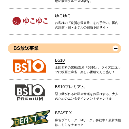
動の豪華クルーズ体験を。
ゆこゆこ
お客様の『良質な温泉旅』をお手伝い。国内
の旅館・宿・ホテルの宿泊予約サイト
BS放送事業
BS10
全国無料のBS放送局『BS10』。クイズにゴル
フに映画に麻雀、楽しい番組てんこ盛り！
BS10プレミアム
語り継がれる映画や音楽をお届けする、大人
のためのエンタテインメントチャンネル
BEAST X
麻雀プロリーグ「Mリーグ」参戦中！最新情報
はこちらをチェック！