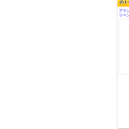
のト
アラ
リーン 