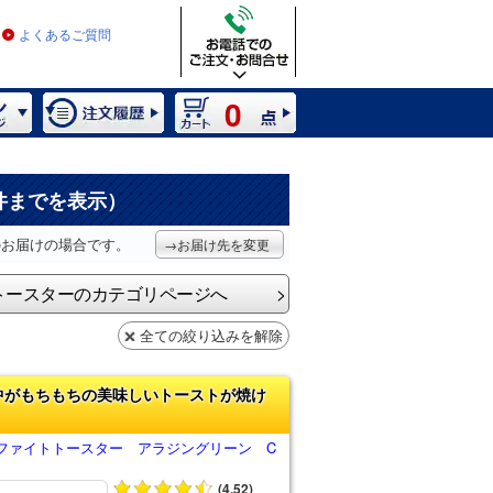
よくあるご質問
0
件までを表示）
のお届けの場合です。
→お届け先を変更
トースターのカテゴリページへ
全ての絞り込みを解除
中がもちもちの美味しいトーストが焼け
ファイトトースター アラジングリーン C
(4.52)