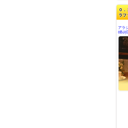
０．
ラフ
アラ
0BJ(G