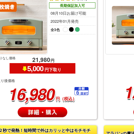
長期保証加入可
08月10日お届け可能
2022年01月発売
全3色
りなし価格
21,980
円
5,000
円下取り
取り後価格
1
16,980
円（税込）
２秒で発熱！短時間で外はカリッと中はモチモチ
アラジンの魔