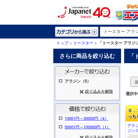
トップ
>
トースター
>
「トースター アラジ
さらに商品を絞り込む
「
アラジン（5）
絞り込みを解除
選択中
０．
っち
10001円～30000円（4）
アラ
50001円～100000円（1）
ジング
絞り込みを解除