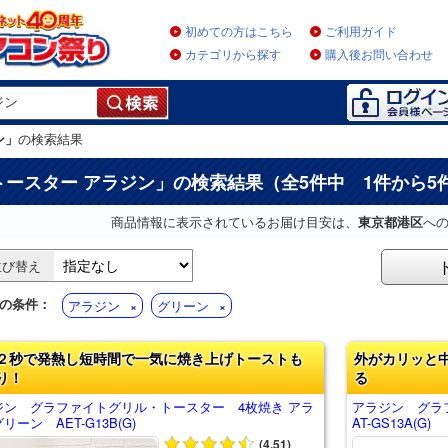
初めての方はこちら
ご利用ガイド
カテゴリから探す
購入後お問い合わせ
ン」
の検索結果
トースター アラジン
」の検索結果（全5件中 1件から5
商品情報に表示されているお届け目安は、
東京都港区
へ
並び替え
の条件：
アラジン
グリーン
２秒で発熱し短時間で一気に焼き上げトーストも
外がカリッと
り！
る
ジン グラファイトグリル・トースター 4枚焼き アラ
アラジン グラ
リーン AET-G13B(G)
AT-GS13A(G)
(4.51)