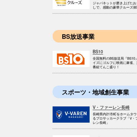
ジャパネットが磨き上げたお
しで、感動の豪華クルーズ体
BS放送事業
BS10
全国無料のBS放送局『BS10
イズにゴルフに映画に麻雀、
番組てんこ盛り！
スポーツ・地域創生事業
V・ファーレン長崎
長崎県内21市町をホームタ
るプロサッカークラブ「V・
レン長崎」