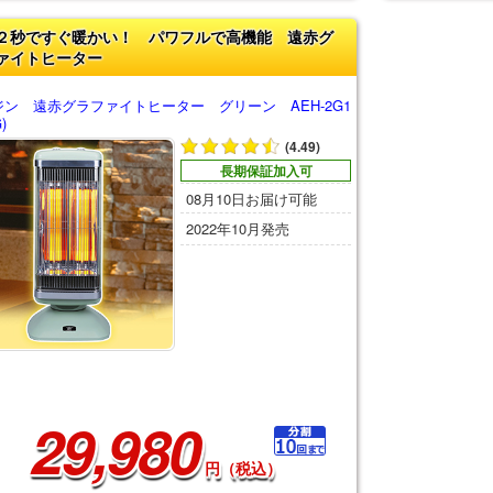
２秒ですぐ暖かい！ パワフルで高機能 遠赤グ
ァイトヒーター
ジン 遠赤グラファイトヒーター グリーン AEH-2G1
)
(4.49)
長期保証加入可
08月10日お届け可能
2022年10月発売
29,980
円（税込）