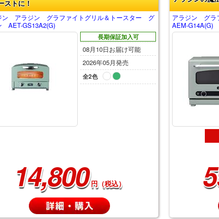
ーストに！
ジン アラジン グラファイトグリル＆トースター グ
アラジン グラ
AET-GS13A2(G)
AEM-G14A(G)
長期保証加入可
08月10日お届け可能
2026年05月発売
全2色
14,800
5
円（税込）