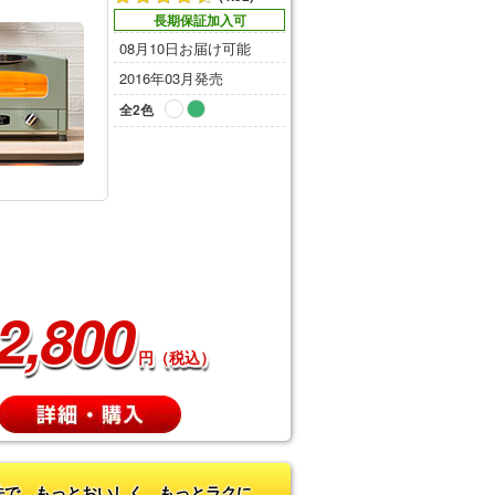
長期保証加入可
08月10日お届け可能
2016年03月発売
全2色
2,800
円（税込）
法で もっとおいしく もっとラクに