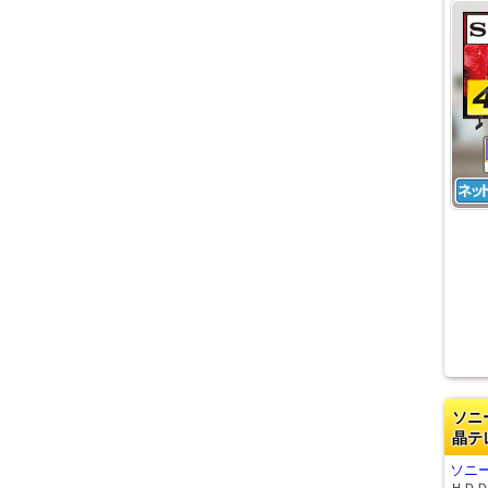
ソニ
晶テ
ソニー
ＨＤ