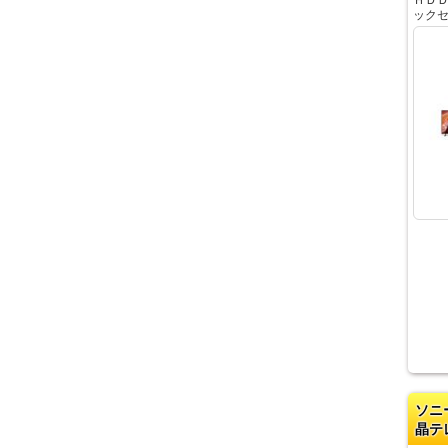
ック
ソニ
晶テ