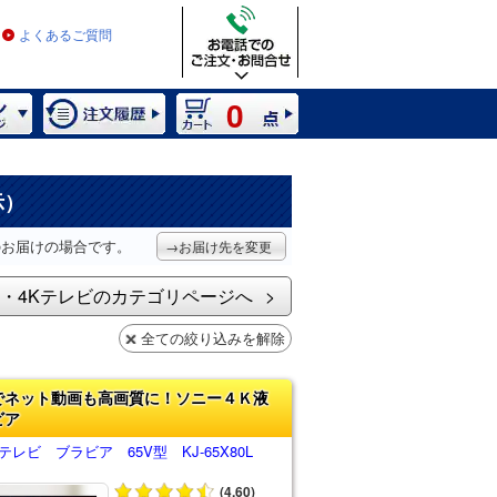
よくあるご質問
0
示）
のお届けの場合です。
→お届け先を変更
・4Kテレビのカテゴリページへ
全ての絞り込みを解除
でネット動画も高画質に！ソニー４Ｋ液
ビア
レビ ブラビア 65V型 KJ-65X80L
(4.60)