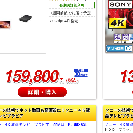
長期保証加入可
1週間前後でお届け予定
2023年04月発売
159,800
1
円（税込）
ーの技術でネット動画も高画質に！ソニー４Ｋ液
ソニーの技術
レビブラビア
晶テレビブラ
 4Ｋ液晶テレビ ブラビア 55V型 KJ-55X80L
ソニー 4Ｋ液晶テ
ＨＤＤ ブラック