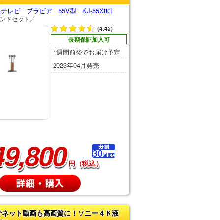
レビ ブラビア 55V型 KJ-55X80L
ンドセット／
(4.42)
長期保証加入可
1週間前後でお届け予定
2023年04月発売
49,800
円（税込）
でネット動画も高画質に！ソニー４Ｋ液