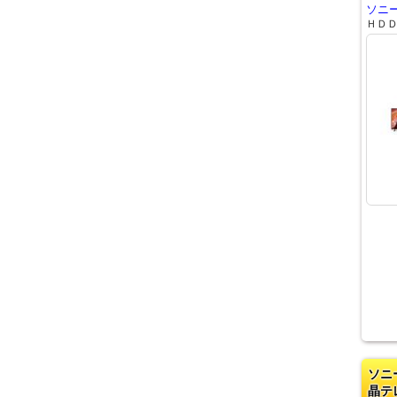
ソニー
ＨＤ
ソニ
晶テ