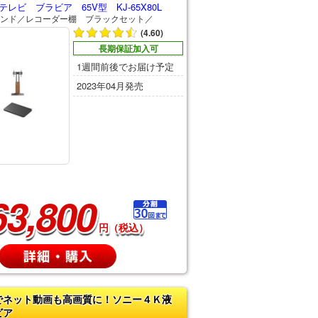
レビ ブラビア 65V型 KJ-65X80L
ンド／レコーダー棚 ブラックセット／
(4.60)
長期保証加入可
1週間前後でお届け予定
2023年04月発売
63,800
円（税込）
でネット動画も高画質に！ソニー４Ｋ液
ビア