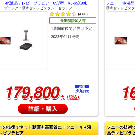
 4K液晶テレビ ブラビア 65V型 KJ-65X80L
ソニー 4K液晶テ
Ｄ ブラック／壁寄せテレビスタンドセット／
壁寄せテレビスタ
(4.60)
長期保証加入可
1週間前後でお届け予定
2023年04月発売
179,800
1
円（税込）
ーの技術でネット動画も高画質に！ソニー４Ｋ液
ソニーの技術
レビブラビア
晶テレビブラ