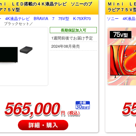
ｎｉ ＬＥＤ搭載の４Ｋ液晶テレビ ソニーのブ
Ｍｉｎｉ Ｌ
ア７５Ｖ型
ラビア７５Ｖ
 4K液晶テレビ BRAVIA 7 75V型 K-75XR70
ソニー 4K液晶テ
Ｄ ブラックセット／
長期保証加入可
1週間前後でお届け予定
2024年08月発売
565,000
5
円（税込）