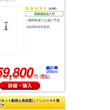
(4.60)
長期保証加入可
1週間前後でお届け予定
2023年04月発売
59,800
円（税込）
でネット動画も高画質に！ソニー４Ｋ液
ビア