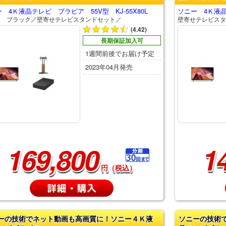
 4Ｋ液晶テレビ ブラビア 55V型 KJ-55X80L
ソニー 4Ｋ液晶テ
Ｄ ブラック／壁寄せテレビスタンドセット／
壁寄せテレビスタ
(4.42)
長期保証加入可
1週間前後でお届け予定
2023年04月発売
169,800
1
円（税込）
ーの技術でネット動画も高画質に！ソニー４Ｋ液
ソニーの技術