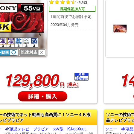
(4.42)
長期保証加入可
1週間前後でお届け予定
2023年04月発売
129,800
1
円（税込）
ーの技術でネット動画も高画質に！ソニー４Ｋ液
ソニーの技術
レビブラビア
晶テレビブラ
 4K液晶テレビ ブラビア 65V型 KJ-65X80L
ソニー 4K液晶テ
Ｄ ブラック／壁寄せテレビスタンド／レコーダー棚 ブラ
壁寄せテレビスタ