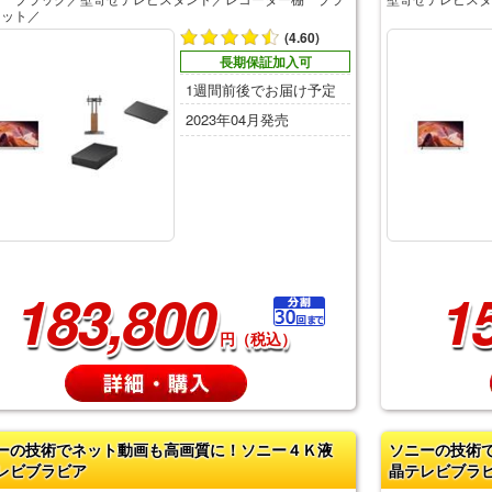
セット／
(4.60)
長期保証加入可
1週間前後でお届け予定
2023年04月発売
183,800
1
円（税込）
ーの技術でネット動画も高画質に！ソニー４Ｋ液
ソニーの技術
レビブラビア
晶テレビブラ