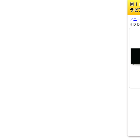
Ｍｉ
ラビ
ソニー
ＨＤ