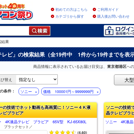
初めての方はこちら
ご利用ガイド
カテゴリから探す
購入後お問い合わせ
索結果
テレビ
」の検索結果（全19件中 1件から19件までを表
商品情報に表示されているお届け目安は、
東京都港区
へ
大型
並び替え
の条件：
ソニー
価格 100001円～9999999円
ーの技術でネット動画も高画質に！ソニー４Ｋ液
ソニーの技術
レビブラビア
晶テレビブラ
 4K液晶テレビ ブラビア 65V型 KJ-65X80L
ソニー 4K液晶テ
Ｄ ブラックセット／
(4.60)