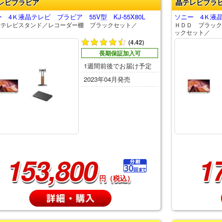
レビブラビア
晶テレビブラ
 4Ｋ液晶テレビ ブラビア 55V型 KJ-55X80L
ソニー 4Ｋ液晶テ
せテレビスタンド／レコーダー棚 ブラックセット／
ＨＤＤ ブラック
ックセット／
(4.42)
長期保証加入可
1週間前後でお届け予定
2023年04月発売
153,800
1
円（税込）