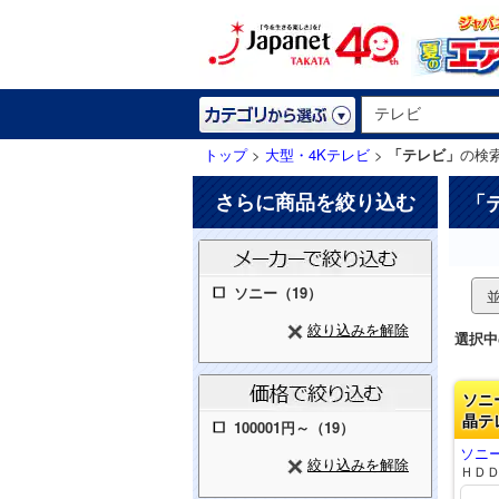
トップ
>
大型・4Kテレビ
>
「テレビ」
の検
さらに商品を絞り込む
「
ソニー（19）
絞り込みを解除
選択中
ソニ
晶テ
100001円～（19）
ソニー
絞り込みを解除
ＨＤ