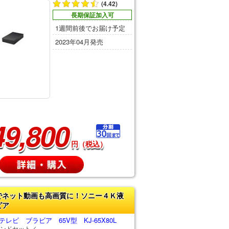
(4.42)
長期保証加入可
1週間前後でお届け予定
2023年04月発売
49,800
円（税込）
でネット動画も高画質に！ソニー４Ｋ液
ビア
レビ ブラビア 65V型 KJ-65X80L
ンドセット／