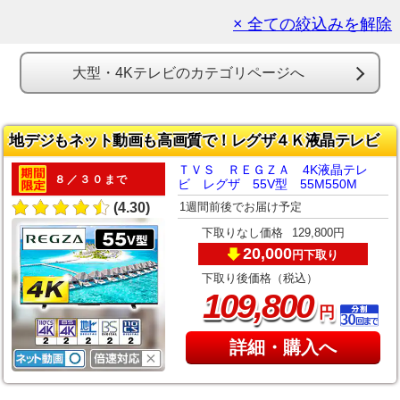
× 全ての絞込みを解除
大型・4Kテレビのカテゴリページへ
地デジもネット動画も高画質で！レグザ４Ｋ液晶テレビ
ＴＶＳ ＲＥＧＺＡ 4K液晶テレ
８／３０まで
ビ レグザ 55V型 55M550M
1週間前後でお届け予定
(4.30)
下取りなし価格
129,800円
20,000
下取り
円
下取り後価格（税込）
,
109
800
円
詳細・購入へ