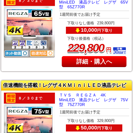
８／３０まで
MiniLED 液晶テレビ レグザ 65V
型 65Z770R
1週間前後でお届け予定
下取りなし価格
239,800円
10,000
下取り
円
下取り後価格（税込）
,
229
800
円
詳細・購入へ
倍速機能を搭載！レグザ４ＫＭｉｎｉＬＥＤ液晶テレビ
ＴＶＳ ＲＥＧＺＡ 4K
８／３０まで
MiniLED 液晶テレビ レグザ 75V
型 75Z770R
1週間前後でお届け予定
下取りなし価格
329,800円
50,000
下取り
円