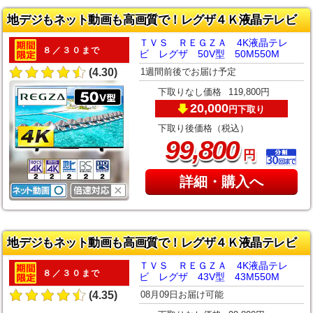
地デジもネット動画も高画質で！レグザ４Ｋ液晶テレビ
ＴＶＳ ＲＥＧＺＡ 4K液晶テレ
８／３０まで
ビ レグザ 50V型 50M550M
1週間前後でお届け予定
(4.30)
下取りなし価格
119,800円
20,000
下取り
円
下取り後価格（税込）
,
99
800
円
詳細・購入へ
地デジもネット動画も高画質で！レグザ４Ｋ液晶テレビ
ＴＶＳ ＲＥＧＺＡ 4K液晶テレ
８／３０まで
ビ レグザ 43V型 43M550M
08月09日お届け可能
(4.35)