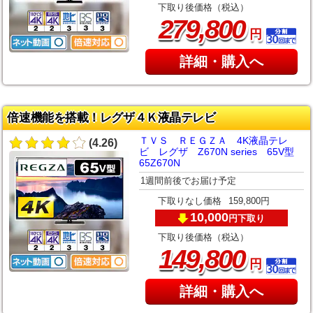
下取り後価格（税込）
,
279
800
円
詳細・購入へ
倍速機能を搭載！レグザ４Ｋ液晶テレビ
ＴＶＳ ＲＥＧＺＡ 4K液晶テレ
(4.26)
ビ レグザ Z670N series 65V型
65Z670N
1週間前後でお届け予定
下取りなし価格
159,800円
10,000
下取り
円
下取り後価格（税込）
,
149
800
円
詳細・購入へ