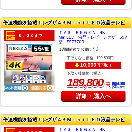
倍速機能を搭載！レグザ４ＫＭｉｎｉＬＥＤ液晶テレビ
ＴＶＳ ＲＥＧＺＡ 4K
８／３０まで
MiniLED 液晶テレビ レグザ 55V
型 55Z770R
1週間前後でお届け予定
下取りなし価格
199,800円
10,000
下取り
円
下取り後価格（税込）
,
189
800
円
詳細・購入へ
倍速機能を搭載！レグザ４ＫＭｉｎｉＬＥＤ液晶テレビ
ＴＶＳ ＲＥＧＺＡ 4K