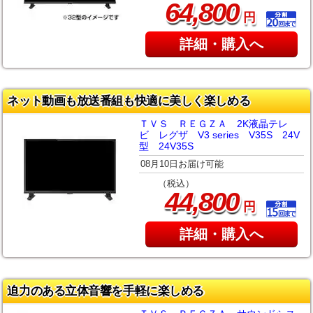
,
64
800
円
詳細・購入へ
ネット動画も放送番組も快適に美しく楽しめる
ＴＶＳ ＲＥＧＺＡ 2K液晶テレ
ビ レグザ V3 series V35S 24V
型 24V35S
08月10日お届け可能
（税込）
,
44
800
円
詳細・購入へ
迫力のある立体音響を手軽に楽しめる