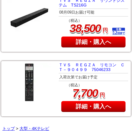
ＴＶＳ ＲＥＧＺＡ サウンドシス
テム TS216G
08月09日お届け可能
（税込）
,
38
500
円
詳細・購入へ
ＴＶＳ ＲＥＧＺＡ リモコン Ｃ
Ｔ－９０４９９ 75046233
入荷次第でお届け予定
（税込）
,
7
700
円
詳細・購入へ
トップ
>
大型・4Kテレビ