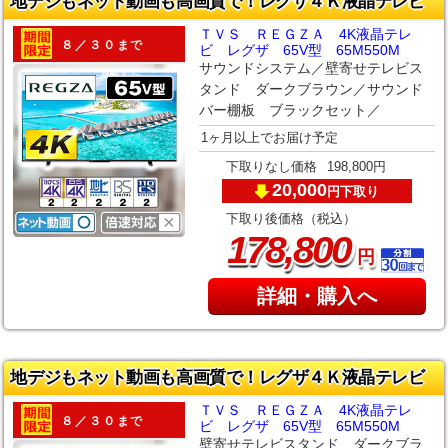
地デジもネット動画も高画質で！レグザ４Ｋ液晶テレビ
ＴＶＳ ＲＥＧＺＡ 4K液晶テレ
８／３０まで
ビ レグザ 65V型 65M550M
サウンドシステム／壁寄せテレビス
タンド ダークブラウン／サウンド
バー棚板 ブラックセット／
1ヶ月以上でお届け予定
下取りなし価格
198,800円
20,000
下取り
円
下取り後価格（税込）
,
178
800
円
詳細・購入へ
地デジもネット動画も高画質で！レグザ４Ｋ液晶テレビ
ＴＶＳ ＲＥＧＺＡ 4K液晶テレ
８／３０まで
ビ レグザ 65V型 65M550M
壁寄せテレビスタンド ダークブラ