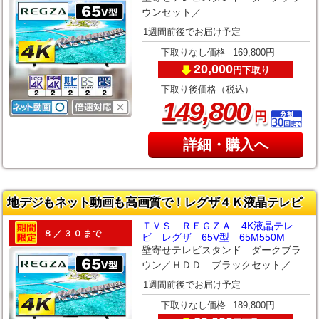
ウンセット／
1週間前後でお届け予定
下取りなし価格
169,800円
20,000
下取り
円
下取り後価格（税込）
,
149
800
円
詳細・購入へ
地デジもネット動画も高画質で！レグザ４Ｋ液晶テレビ
ＴＶＳ ＲＥＧＺＡ 4K液晶テレ
８／３０まで
ビ レグザ 65V型 65M550M
壁寄せテレビスタンド ダークブラ
ウン／ＨＤＤ ブラックセット／
1週間前後でお届け予定
下取りなし価格
189,800円