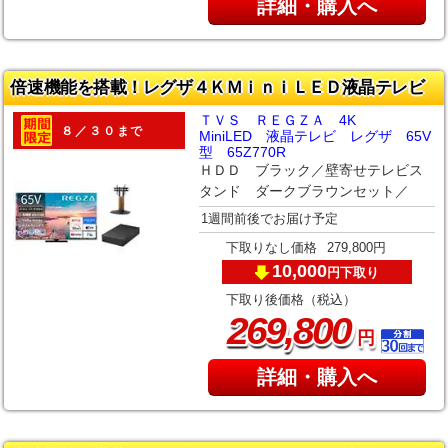
詳細・購入へ
倍速機能を搭載！レグザ４ＫＭｉｎｉＬＥＤ液晶テレビ
ＴＶＳ ＲＥＧＺＡ 4K
８／３０まで
MiniLED 液晶テレビ レグザ 65V
型 65Z770R
ＨＤＤ ブラック／壁寄せテレビス
タンド ダークブラウンセット／
1週間前後でお届け予定
下取りなし価格
279,800円
10,000
下取り
円
下取り後価格（税込）
,
269
800
円
詳細・購入へ