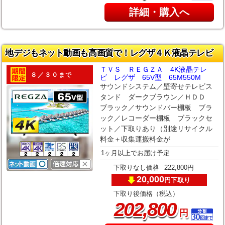
詳細・購入へ
地デジもネット動画も高画質で！レグザ４Ｋ液晶テレビ
ＴＶＳ ＲＥＧＺＡ 4K液晶テレ
８／３０まで
ビ レグザ 65V型 65M550M
サウンドシステム／壁寄せテレビス
タンド ダークブラウン／ＨＤＤ
ブラック／サウンドバー棚板 ブラ
ック／レコーダー棚板 ブラックセ
ット／下取りあり（別途リサイクル
料金＋収集運搬料金が
1ヶ月以上でお届け予定
下取りなし価格
222,800円
20,000
下取り
円
下取り後価格（税込）
,
202
800
円