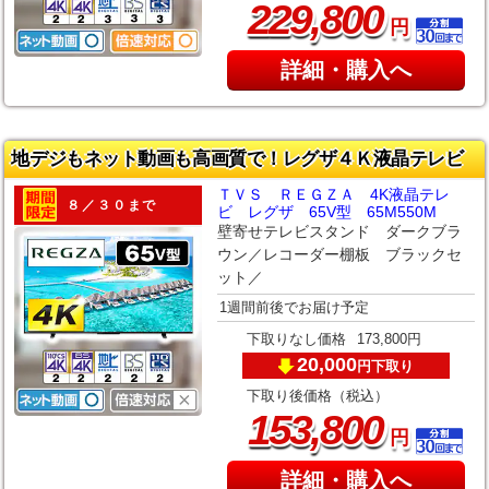
,
229
800
円
詳細・購入へ
地デジもネット動画も高画質で！レグザ４Ｋ液晶テレビ
ＴＶＳ ＲＥＧＺＡ 4K液晶テレ
８／３０まで
ビ レグザ 65V型 65M550M
壁寄せテレビスタンド ダークブラ
ウン／レコーダー棚板 ブラックセ
ット／
1週間前後でお届け予定
下取りなし価格
173,800円
20,000
下取り
円
下取り後価格（税込）
,
153
800
円
詳細・購入へ