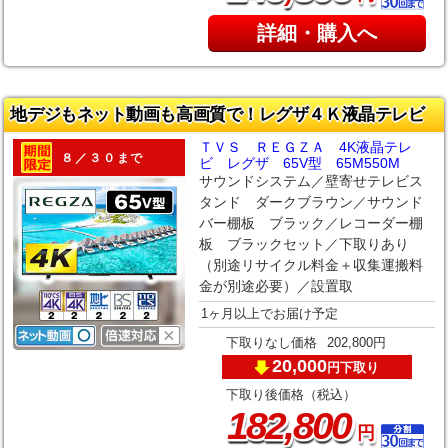
詳細・購入へ
地デジもネット動画も高画質で！レグザ４Ｋ液晶テレビ
ＴＶＳ ＲＥＧＺＡ 4K液晶テレ
８／３０まで
ビ レグザ 65V型 65M550M
サウンドシステム／壁寄せテレビス
タンド ダークブラウン／サウンド
バー棚板 ブラック／レコーダー棚
板 ブラックセット／下取りあり
（別途リサイクル料金＋収集運搬料
金が別途必要）／設置取
1ヶ月以上でお届け予定
下取りなし価格
202,800円
20,000
下取り
円
下取り後価格（税込）
,
182
800
円