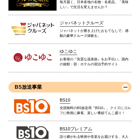
毎月届く、日本各地の名物・名産品。「美味
しい」で生活を変えませんか？
ジャパネットクルーズ
ジャパネットが磨き上げたおもてなしで、感
動の豪華クルーズ体験を。
ゆこゆこ
お客様の『良質な温泉旅』をお手伝い。国内
の旅館・宿・ホテルの宿泊予約サイト
BS放送事業
BS10
全国無料のBS放送局『BS10』。クイズにゴル
フに映画に麻雀、楽しい番組てんこ盛り！
BS10プレミアム
語り継がれる映画や音楽をお届けする、大人