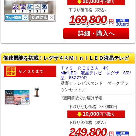
20,000
下取り
円
下取り後価格（税込）
,
169
800
円
詳細・購入へ
倍速機能を搭載！レグザ４ＫＭｉｎｉＬＥＤ液晶テレビ
ＴＶＳ ＲＥＧＺＡ 4K
８／３０まで
MiniLED 液晶テレビ レグザ 65V
型 65Z770R
壁寄せテレビスタンド ダークブラ
ウンセット／
1週間前後でお届け予定
下取りなし価格
259,800円
10,000
下取り
円
下取り後価格（税込）
,
249
800
円