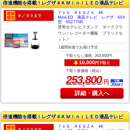
倍速機能を搭載！レグザ４ＫＭｉｎｉＬＥＤ液晶テレビ
ＴＶＳ ＲＥＧＺＡ 4K
８／３０まで
MiniLED 液晶テレビ レグザ 65V
型 65Z770R
壁寄せテレビスタンド ダークブラ
ウン／レコーダー棚板 ブラックセ
ット／
1週間前後でお届け予定
下取りなし価格
263,800円
10,000
下取り
円
下取り後価格（税込）
,
253
800
円
詳細・購入へ
倍速機能を搭載！レグザ４ＫＭｉｎｉＬＥＤ液晶テレビ
ＴＶＳ ＲＥＧＺＡ 4K
８／３０まで