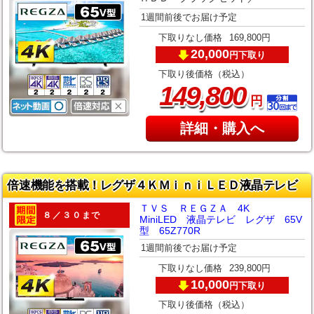
1週間前後でお届け予定
下取りなし価格
169,800円
20,000
下取り
円
下取り後価格（税込）
,
149
800
円
詳細・購入へ
倍速機能を搭載！レグザ４ＫＭｉｎｉＬＥＤ液晶テレビ
ＴＶＳ ＲＥＧＺＡ 4K
８／３０まで
MiniLED 液晶テレビ レグザ 65V
型 65Z770R
1週間前後でお届け予定
下取りなし価格
239,800円
10,000
下取り
円
下取り後価格（税込）