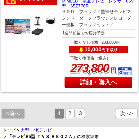
MiniLED 液晶テレビ レグザ 65V
型 65Z770R
ＨＤＤ ブラック／壁寄せテレビス
タンド ダークブラウン／レコーダ
ー棚板 ブラックセット／
1週間前後でお届け予定
下取りなし価格
283,800円
10,000
下取り
円
下取り後価格（税込）
,
273
800
円
詳細・購入へ
1
2
3
<前へ
次へ>
トップ
>
大型・4Kテレビ
>
「テレビ 65型 ＴＶＳ ＲＥＧＺＡ」
の検索結果