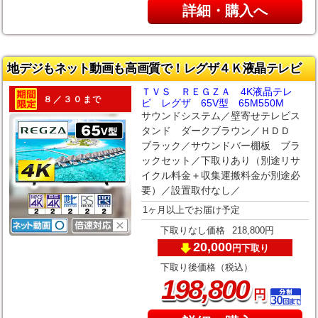
詳細・購入へ
地デジもネット動画も高画質で！レグザ４Ｋ液晶テレビ
ＴＶＳ ＲＥＧＺＡ 4K液晶テレ
８／３０まで
ビ レグザ 65V型 65M550M
サウンドシステム／壁寄せテレビス
タンド ダークブラウン／ＨＤＤ
ブラック／サウンドバー棚板 ブラ
ックセット／下取りあり（別途リサ
イクル料金＋収集運搬料金が別途必
要）／設置取付なし／
1ヶ月以上でお届け予定
下取りなし価格
218,800円
20,000
下取り
円
下取り後価格（税込）
,
198
800
円