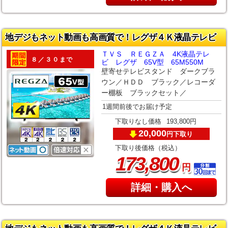
地デジもネット動画も高画質で！レグザ４Ｋ液晶テレビ
ＴＶＳ ＲＥＧＺＡ 4K液晶テレ
８／３０まで
ビ レグザ 65V型 65M550M
壁寄せテレビスタンド ダークブラ
ウン／ＨＤＤ ブラック／レコーダ
ー棚板 ブラックセット／
1週間前後でお届け予定
下取りなし価格
193,800円
20,000
下取り
円
下取り後価格（税込）
,
173
800
円
詳細・購入へ