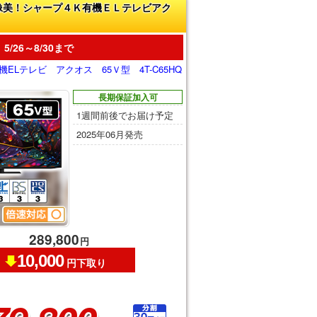
像美！シャープ４Ｋ有機ＥＬテレビアク
5/26～8/30まで
機ELテレビ アクオス 65Ｖ型 4T-C65HQ
長期保証加入可
1週間前後でお届け予定
2025年06月発売
289,800
円
10,000
円下取り