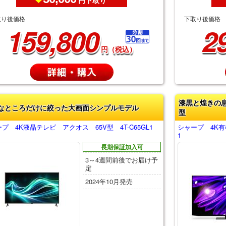
円下取り
取り後価格
下取り後価格
159,800
2
円（税込）
漆黒と煌きの
なところだけに絞った大画面シンプルモデル
型
プ 4K液晶テレビ アクオス 65V型 4T-C65GL1
シャープ 4K有機
1
長期保証加入可
3～4週間前後でお届け予
定
2024年10月発売