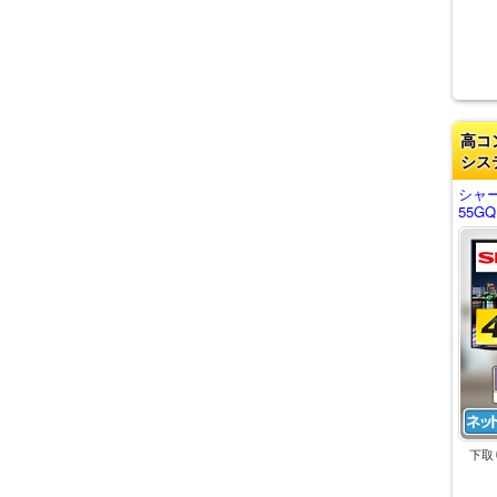
高コ
シス
シャー
55GQ
下取