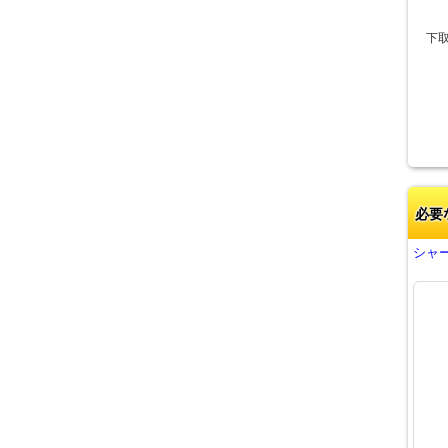
下
必要
シャー