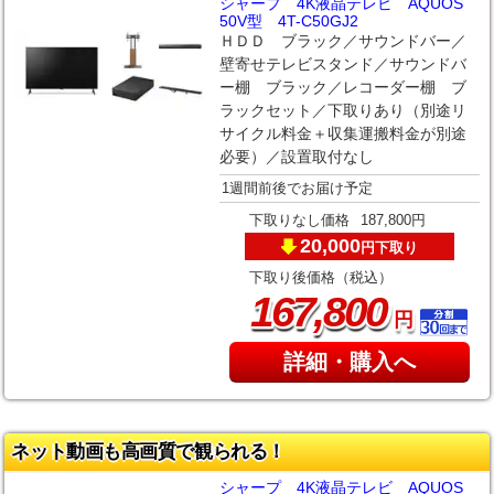
シャープ 4K液晶テレビ AQUOS
50V型 4T-C50GJ2
ＨＤＤ ブラック／サウンドバー／
壁寄せテレビスタンド／サウンドバ
ー棚 ブラック／レコーダー棚 ブ
ラックセット／下取りあり（別途リ
サイクル料金＋収集運搬料金が別途
必要）／設置取付なし
1週間前後でお届け予定
下取りなし価格
187,800円
20,000
下取り
円
下取り後価格（税込）
,
167
800
円
詳細・購入へ
ネット動画も高画質で観られる！
シャープ 4K液晶テレビ AQUOS