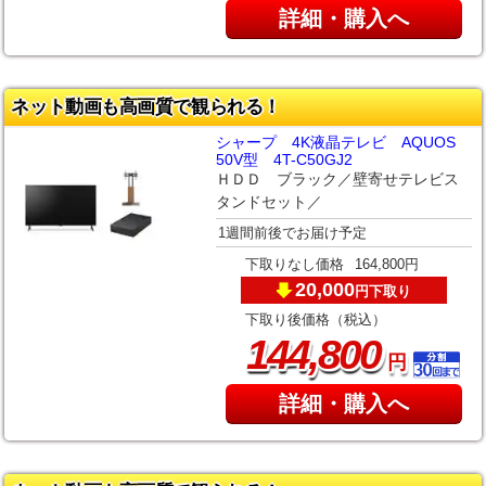
詳細・購入へ
ネット動画も高画質で観られる！
シャープ 4K液晶テレビ AQUOS
50V型 4T-C50GJ2
ＨＤＤ ブラック／壁寄せテレビス
タンドセット／
1週間前後でお届け予定
下取りなし価格
164,800円
20,000
下取り
円
下取り後価格（税込）
,
144
800
円
詳細・購入へ