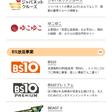
ジャパネットクルーズ
ジャパネットが磨き上げたおもてなしで、感
動の豪華クルーズ体験を。
ゆこゆこ
お客様の『良質な温泉旅』をお手伝い。国内
の旅館・宿・ホテルの宿泊予約サイト
BS放送事業
BS10
全国無料のBS放送局『BS10』。クイズにゴル
フに映画に麻雀、楽しい番組てんこ盛り！
BS10プレミアム
語り継がれる映画や音楽をお届けする、大人
のためのエンタテインメントチャンネル
BEAST X