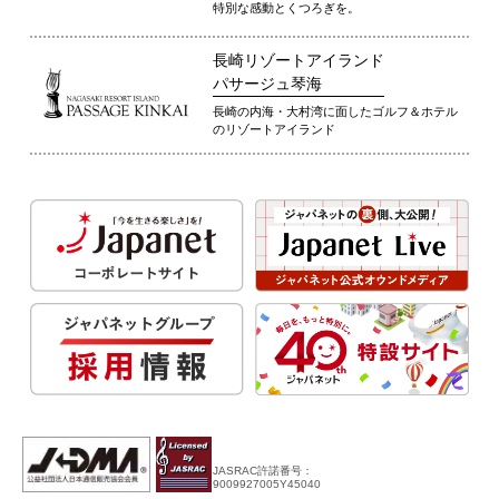
特別な感動とくつろぎを。
長崎リゾートアイランド
パサージュ琴海
長崎の内海・大村湾に面したゴルフ＆ホテル
のリゾートアイランド
JASRAC許諾番号：
9009927005Y45040