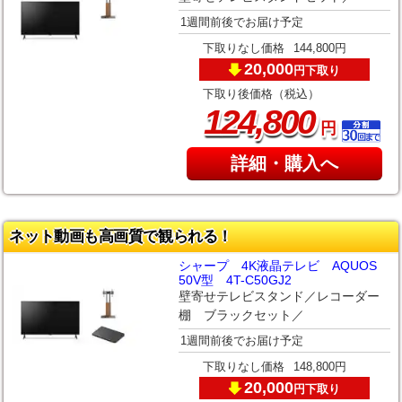
1週間前後でお届け予定
下取りなし価格
144,800円
20,000
下取り
円
下取り後価格（税込）
,
124
800
円
詳細・購入へ
ネット動画も高画質で観られる！
シャープ 4K液晶テレビ AQUOS
50V型 4T-C50GJ2
壁寄せテレビスタンド／レコーダー
棚 ブラックセット／
1週間前後でお届け予定
下取りなし価格
148,800円
20,000
下取り
円