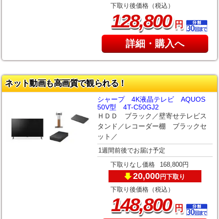
下取り後価格（税込）
,
128
800
円
詳細・購入へ
ネット動画も高画質で観られる！
シャープ 4K液晶テレビ AQUOS
50V型 4T-C50GJ2
ＨＤＤ ブラック／壁寄せテレビス
タンド／レコーダー棚 ブラックセ
ット／
1週間前後でお届け予定
下取りなし価格
168,800円
20,000
下取り
円
下取り後価格（税込）
,
148
800
円