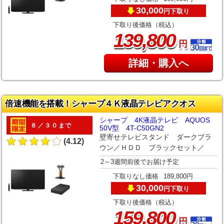
30,000
下取り
円
下取り後価格（税込）
,
139
800
円
詳細・購入へ
倍速機能を搭載！シャープ４Ｋ液晶テレビアクオス
シャープ 4K液晶テレビ AQUOS
８／３０まで
50V型 4T-C50GN2
壁寄せテレビスタンド ダークブラ
(4.12)
ウン／ＨＤＤ ブラックセット／
2～3週間前後でお届け予定
下取りなし価格
189,800円
30,000
下取り
円
下取り後価格（税込）
,
159
800
円