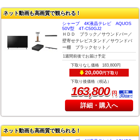
ネット動画も高画質で観られる！
シャープ 4K液晶テレビ AQUOS
50V型 4T-C50GJ2
ＨＤＤ ブラック／サウンドバー／
壁寄せテレビスタンド／サウンドバ
ー棚 ブラックセット／
1週間前後でお届け予定
下取りなし価格
183,800円
20,000
下取り
円
下取り後価格（税込）
,
163
800
円
詳細・購入へ
ネット動画も高画質で観られる！