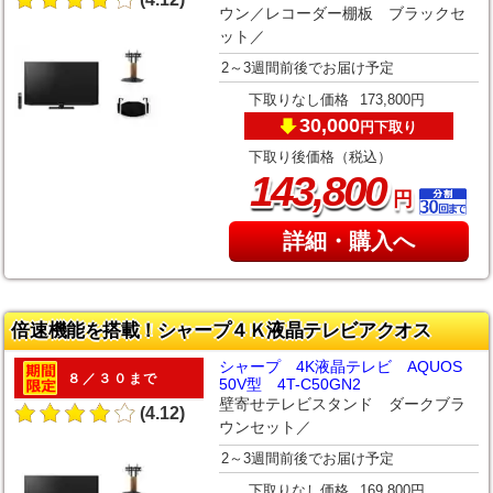
ウン／レコーダー棚板 ブラックセ
ット／
2～3週間前後でお届け予定
下取りなし価格
173,800円
30,000
下取り
円
下取り後価格（税込）
,
143
800
円
詳細・購入へ
倍速機能を搭載！シャープ４Ｋ液晶テレビアクオス
シャープ 4K液晶テレビ AQUOS
８／３０まで
50V型 4T-C50GN2
壁寄せテレビスタンド ダークブラ
(4.12)
ウンセット／
2～3週間前後でお届け予定
下取りなし価格
169,800円