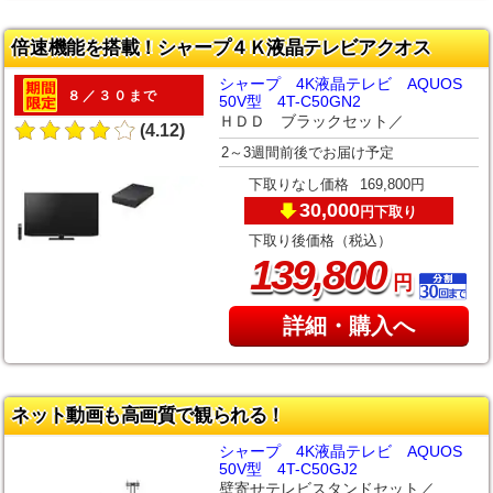
倍速機能を搭載！シャープ４Ｋ液晶テレビアクオス
シャープ 4K液晶テレビ AQUOS
８／３０まで
50V型 4T-C50GN2
ＨＤＤ ブラックセット／
(4.12)
2～3週間前後でお届け予定
下取りなし価格
169,800円
30,000
下取り
円
下取り後価格（税込）
,
139
800
円
詳細・購入へ
ネット動画も高画質で観られる！
シャープ 4K液晶テレビ AQUOS
50V型 4T-C50GJ2
壁寄せテレビスタンドセット／