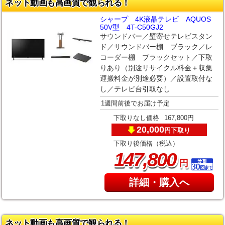
ネット動画も高画質で観られる！
シャープ 4K液晶テレビ AQUOS
50V型 4T-C50GJ2
サウンドバー／壁寄せテレビスタン
ド／サウンドバー棚 ブラック／レ
コーダー棚 ブラックセット／下取
りあり（別途リサイクル料金＋収集
運搬料金が別途必要）／設置取付な
し／テレビ台引取なし
1週間前後でお届け予定
下取りなし価格
167,800円
20,000
下取り
円
下取り後価格（税込）
,
147
800
円
詳細・購入へ
ネット動画も高画質で観られる！