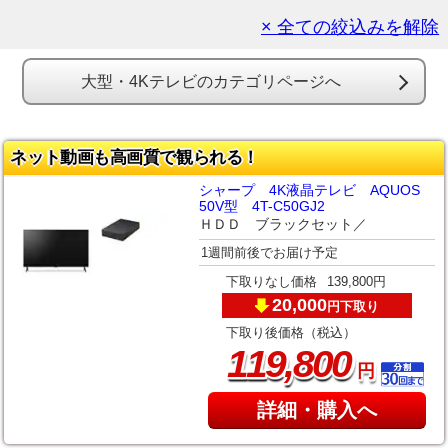
× 全ての絞込みを解除
大型・4Kテレビのカテゴリページへ
ネット動画も高画質で観られる！
シャープ 4K液晶テレビ AQUOS
50V型 4T-C50GJ2
ＨＤＤ ブラックセット／
1週間前後でお届け予定
下取りなし価格
139,800円
20,000
下取り
円
下取り後価格（税込）
,
119
800
円
詳細・購入へ