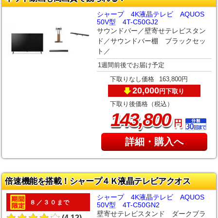
シャープ 4K液晶テレビ AQUOS
50V型 4T-C50GJ2
サウンドバー／壁寄せテレビスタン
ド／サウンドバー棚 ブラックセッ
ト／
1週間前後でお届け予定
下取りなし価格
163,800円
20,000
下取り
円
下取り後価格（税込）
,
143
800
円
詳細・購入へ
倍速機能を搭載！シャープ４Ｋ液晶テレビアクオス
シャープ 4K液晶テレビ AQUOS
８／３０まで
50V型 4T-C50GN2
壁寄せテレビスタンド ダークブラ
(4.12)