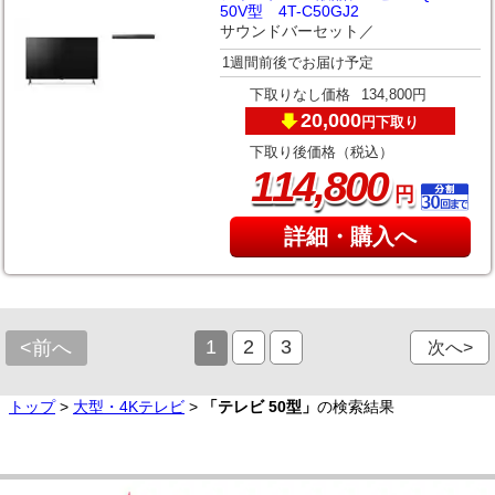
50V型 4T-C50GJ2
サウンドバーセット／
1週間前後でお届け予定
下取りなし価格
134,800円
20,000
下取り
円
下取り後価格（税込）
,
114
800
円
詳細・購入へ
1
2
3
<前へ
次へ>
トップ
>
大型・4Kテレビ
>
「テレビ 50型」
の検索結果