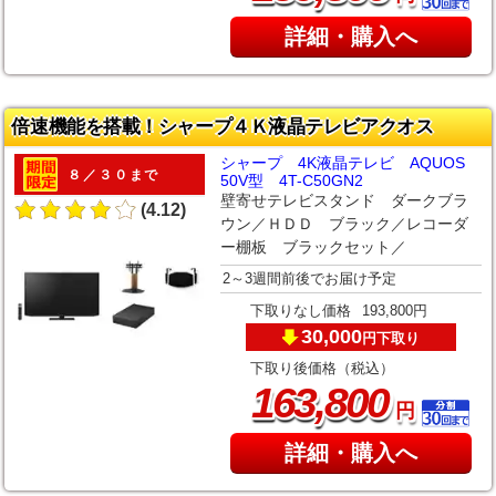
詳細・購入へ
倍速機能を搭載！シャープ４Ｋ液晶テレビアクオス
シャープ 4K液晶テレビ AQUOS
８／３０まで
50V型 4T-C50GN2
壁寄せテレビスタンド ダークブラ
(4.12)
ウン／ＨＤＤ ブラック／レコーダ
ー棚板 ブラックセット／
2～3週間前後でお届け予定
下取りなし価格
193,800円
30,000
下取り
円
下取り後価格（税込）
,
163
800
円
詳細・購入へ