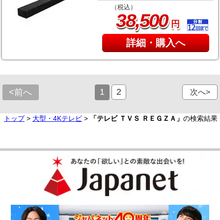
（税込）
,
38
500
円
詳細・購入へ
1
2
<前へ
次へ>
トップ
>
大型・4Kテレビ
>
「テレビ ＴＶＳ ＲＥＧＺＡ」
の検索結果