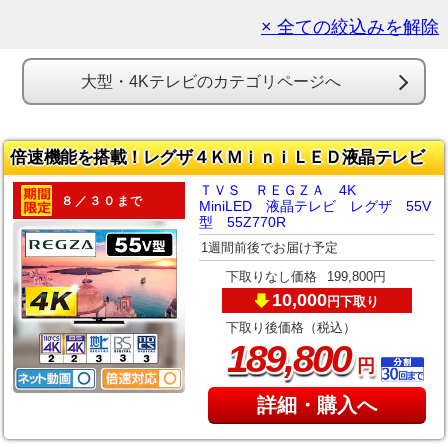
× 全ての絞込みを解除
大型・4Kテレビのカテゴリページへ
倍速機能を搭載！レグザ４ＫＭｉｎｉＬＥＤ液晶テレビ
ＴＶＳ ＲＥＧＺＡ 4K
８／３０まで
MiniLED 液晶テレビ レグザ 55V
型 55Z770R
1週間前後でお届け予定
下取りなし価格
199,800円
10,000
下取り
円
下取り後価格（税込）
,
189
800
円
詳細・購入へ