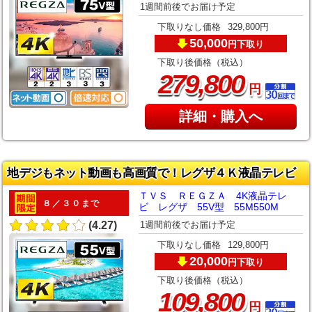
1週間前後でお届け予定
下取りなし価格
329,800円
50,000
下取り
円
下取り後価格（税込）
,
279
800
円
詳細・購入へ
地デジもネット動画も高画質で！レグザ４Ｋ液晶テレビ
ＴＶＳ ＲＥＧＺＡ 4K液晶テレ
８／３０まで
ビ レグザ 55V型 55M550M
1週間前後でお届け予定
(4.27)
下取りなし価格
129,800円
20,000
下取り
円
下取り後価格（税込）
,
109
800
円