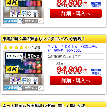
,
84
800
円
詳細・購入へ
漆黒に瞬く星の輝きもレグザエンジンが再現！
ＴＶＳ ＲＥＧＺＡ 4K液晶テレ
(4.34)
ビ 50V型 50M550L
1週間前後でお届け予定
（税込）
,
94
800
円
詳細・購入へ
ネット動画も放送番組も快適に美しく楽しめる