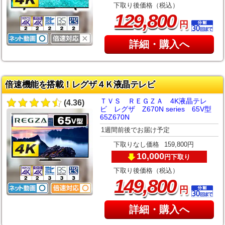
下取り後価格（税込）
,
129
800
円
詳細・購入へ
倍速機能を搭載！レグザ４Ｋ液晶テレビ
ＴＶＳ ＲＥＧＺＡ 4K液晶テレ
(4.36)
ビ レグザ Z670N series 65V型
65Z670N
1週間前後でお届け予定
下取りなし価格
159,800円
10,000
下取り
円
下取り後価格（税込）
,
149
800
円
詳細・購入へ