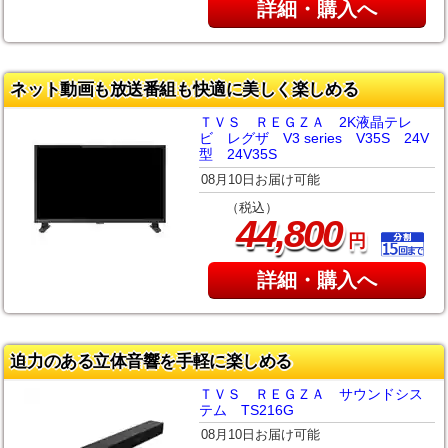
詳細・購入へ
ネット動画も放送番組も快適に美しく楽しめる
ＴＶＳ ＲＥＧＺＡ 2K液晶テレ
ビ レグザ V3 series V35S 24V
型 24V35S
08月10日お届け可能
（税込）
,
44
800
円
詳細・購入へ
迫力のある立体音響を手軽に楽しめる
ＴＶＳ ＲＥＧＺＡ サウンドシス
テム TS216G
08月10日お届け可能