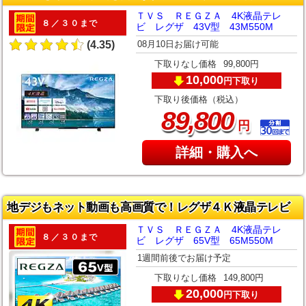
ＴＶＳ ＲＥＧＺＡ 4K液晶テレ
８／３０まで
ビ レグザ 43V型 43M550M
08月10日お届け可能
(4.35)
下取りなし価格
99,800円
10,000
下取り
円
下取り後価格（税込）
,
89
800
円
詳細・購入へ
地デジもネット動画も高画質で！レグザ４Ｋ液晶テレビ
ＴＶＳ ＲＥＧＺＡ 4K液晶テレ
８／３０まで
ビ レグザ 65V型 65M550M
1週間前後でお届け予定
下取りなし価格
149,800円
20,000
下取り
円