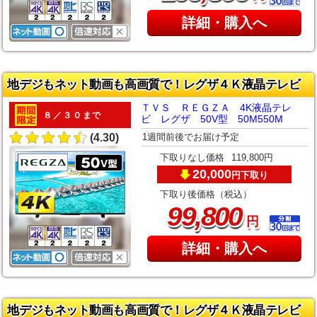
詳細・購入へ
地デジもネット動画も高画質で！レグザ４Ｋ液晶テレビ
ＴＶＳ ＲＥＧＺＡ 4K液晶テレ
８／３０まで
ビ レグザ 50V型 50M550M
1週間前後でお届け予定
(4.30)
下取りなし価格
119,800円
20,000
下取り
円
下取り後価格（税込）
,
99
800
円
詳細・購入へ
地デジもネット動画も高画質で！レグザ４Ｋ液晶テレビ