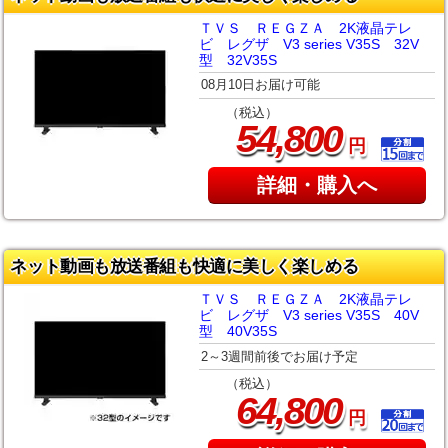
ＴＶＳ ＲＥＧＺＡ 2K液晶テレ
ビ レグザ V3 series V35S 32V
型 32V35S
08月10日お届け可能
（税込）
,
54
800
円
詳細・購入へ
ネット動画も放送番組も快適に美しく楽しめる
ＴＶＳ ＲＥＧＺＡ 2K液晶テレ
ビ レグザ V3 series V35S 40V
型 40V35S
2～3週間前後でお届け予定
（税込）
,
64
800
円