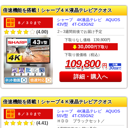
倍速機能を搭載！シャープ４Ｋ液晶テレビアクオス
シャープ 4K液晶テレビ AQUOS
８／３０まで
43V型 4T-C43GN2
2～3週間前後でお届け予定
(4.00)
下取りなし価格
139,800円
30,000
下取り
円
下取り後価格（税込）
,
109
800
円
詳細・購入へ
倍速機能を搭載！シャープ４Ｋ液晶テレビアクオス
シャープ 4K液晶テレビ AQUOS
８／３０まで
55V型 4T-C55GN2
ＨＤＤ ブラックセット／
(4.41)