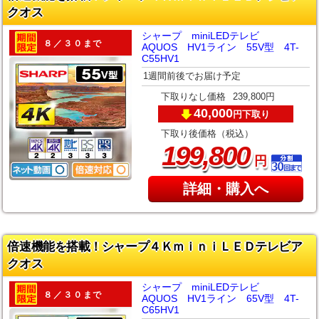
クオス
シャープ miniLEDテレビ
８／３０まで
AQUOS HV1ライン 55V型 4T-
C55HV1
1週間前後でお届け予定
下取りなし価格
239,800円
40,000
下取り
円
下取り後価格（税込）
,
199
800
円
詳細・購入へ
倍速機能を搭載！シャープ４ＫｍｉｎｉＬＥＤテレビア
クオス
シャープ miniLEDテレビ
８／３０まで
AQUOS HV1ライン 65V型 4T-
C65HV1