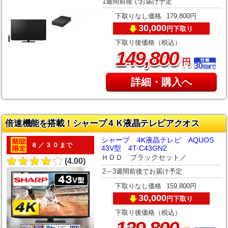
1週間前後でお届け予定
下取りなし価格
179,800円
30,000
下取り
円
下取り後価格（税込）
,
149
800
円
詳細・購入へ
倍速機能を搭載！シャープ４Ｋ液晶テレビアクオス
シャープ 4K液晶テレビ AQUOS
８／３０まで
43V型 4T-C43GN2
ＨＤＤ ブラックセット／
(4.00)
2～3週間前後でお届け予定
下取りなし価格
159,800円
30,000
下取り
円
下取り後価格（税込）