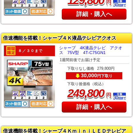
,
129
800
円
詳細・購入へ
倍速機能を搭載！シャープ４Ｋ液晶テレビアクオス
シャープ 4K液晶テレビ アクオ
８／３０まで
ス 75V型 4T-C75GN1
1週間前後でお届け予定
下取りなし価格
279,800円
30,000
下取り
円
下取り後価格（税込）
,
249
800
円
詳細・購入へ
倍速機能を搭載！シャープ４ＫｍｉｎｉＬＥＤテレビア