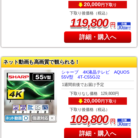
20,000
下取り
円
下取り後価格（税込）
,
119
800
円
詳細・購入へ
ネット動画も高画質で観られる！
シャープ 4K液晶テレビ AQUOS
55V型 4T-C55GJ2
1週間前後でお届け予定
下取りなし価格
129,800円
20,000
下取り
円
下取り後価格（税込）
,
109
800
円
詳細・購入へ