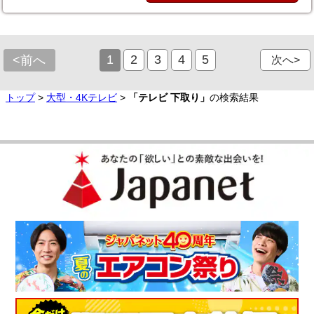
1
2
3
4
5
<前へ
次へ>
トップ
>
大型・4Kテレビ
>
「テレビ 下取り」
の検索結果