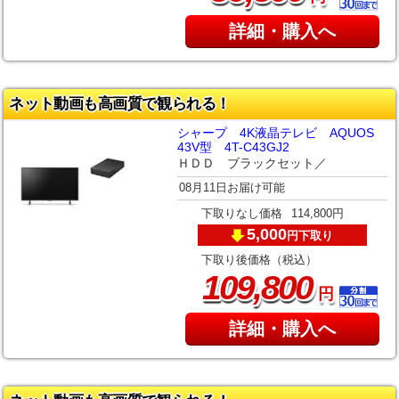
詳細・購入へ
ネット動画も高画質で観られる！
シャープ 4K液晶テレビ AQUOS
43V型 4T-C43GJ2
ＨＤＤ ブラックセット／
08月11日お届け可能
下取りなし価格
114,800円
5,000
下取り
円
下取り後価格（税込）
,
109
800
円
詳細・購入へ