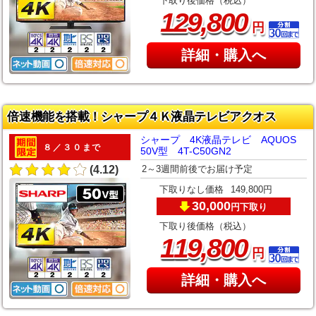
下取り後価格（税込）
,
129
800
円
詳細・購入へ
倍速機能を搭載！シャープ４Ｋ液晶テレビアクオス
シャープ 4K液晶テレビ AQUOS
８／３０まで
50V型 4T-C50GN2
2～3週間前後でお届け予定
(4.12)
下取りなし価格
149,800円
30,000
下取り
円
下取り後価格（税込）
,
119
800
円
詳細・購入へ