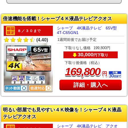
倍速機能を搭載！シャープ４Ｋ液晶テレビアクオス
シャープ 4K液晶テレビ 65V型
８／３０まで
4T-C65GN1
1週間前後でお届け予定
(4.40)
下取りなし価格
199,800円
30,000
下取り
円
下取り後価格（税込）
,
169
800
円
詳細・購入へ
明るい部屋でも見やすい４Ｋ映像を！シャープ４Ｋ液晶
テレビアクオス
シャープ 4K液晶テレビ アクオ