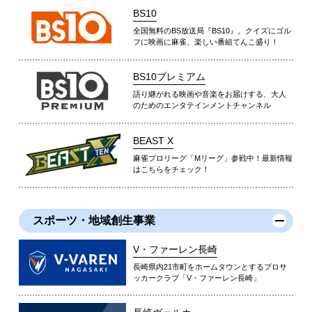
BS10
全国無料のBS放送局『BS10』。クイズにゴル
フに映画に麻雀、楽しい番組てんこ盛り！
BS10プレミアム
語り継がれる映画や音楽をお届けする、大人
のためのエンタテインメントチャンネル
BEAST X
麻雀プロリーグ「Mリーグ」参戦中！最新情報
はこちらをチェック！
スポーツ・地域創生事業
V・ファーレン長崎
長崎県内21市町をホームタウンとするプロサ
ッカークラブ「V・ファーレン長崎」