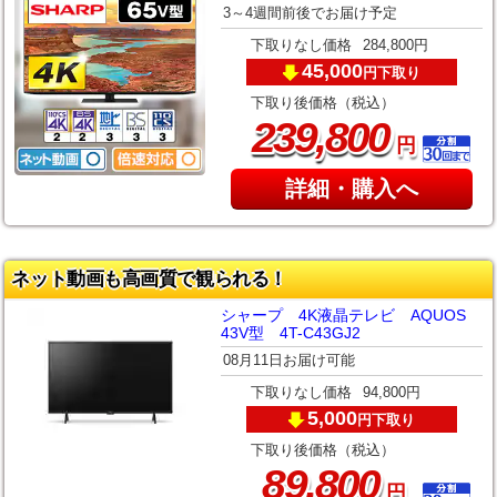
3～4週間前後でお届け予定
下取りなし価格
284,800円
45,000
下取り
円
下取り後価格（税込）
,
239
800
円
詳細・購入へ
ネット動画も高画質で観られる！
シャープ 4K液晶テレビ AQUOS
43V型 4T-C43GJ2
08月11日お届け可能
下取りなし価格
94,800円
5,000
下取り
円
下取り後価格（税込）
,
89
800
円