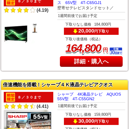
８／３０まで
ス 65V型 4T-C65GJ1
壁寄せテレビスタンドセット／
(4.19)
1週間前後でお届け予定
下取りなし価格
184,800円
20,000
下取り
円
下取り後価格（税込）
,
164
800
円
詳細・購入へ
倍速機能を搭載！シャープ４Ｋ液晶テレビアクオス
シャープ 4K液晶テレビ AQUOS
８／３０まで
55V型 4T-C55GN2
1週間前後でお届け予定
(4.41)
下取りなし価格
159,800円
30,000
下取り
円