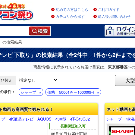
初めての方はこちら
ご利用ガイド
カテゴリから探す
購入後お問い合わせ
」
の検索結果
テレビ 下取り
」の検索結果（全2件中 1件から2件まで
商品情報に表示されているお届け目安は、
東京都港区
へ
大型
並び替え
の条件：
シャープ
価格 50001円～100000円
ト動画も高画質で観られる！
ネット動画も
プ 4K液晶テレビ AQUOS 43V型 4T-C43GJ2
シャープ 4K液晶
長期保証加入可
08月10日お届け可能