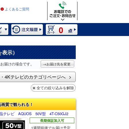
よくあるご質問
0
を表示）
のお届けの場合です。
→お届け先を変更
・4Kテレビのカテゴリページへ
全ての絞り込みを解除
高画質で観られる！
テレビ AQUOS 50V型 4T-C50GJ2
長期保証加入可
1週間前後でお届け予定