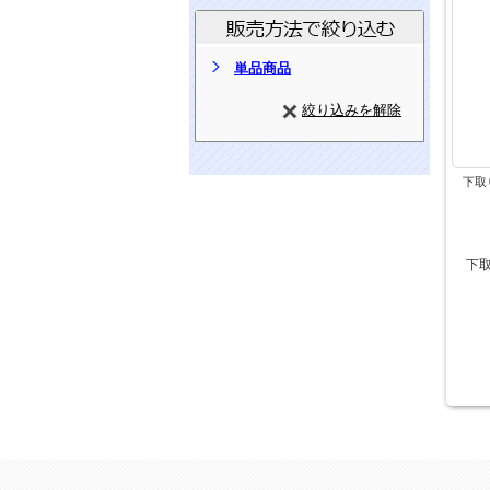
単品商品
絞り込みを解除
下取
下