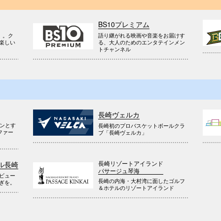
BS10プレミアム
』。ク
語り継がれる映画や音楽をお届けす
楽しい
る、大人のためのエンタテインメン
トチャンネル
長崎ヴェルカ
ウンとす
長崎初のプロバスケットボールクラ
ファー
ブ「長崎ヴェルカ」
長崎リゾートアイランド
ル長崎
パサージュ琴海
ビュー
長崎の内海・大村湾に面したゴルフ
ぎを。
＆ホテルのリゾートアイランド