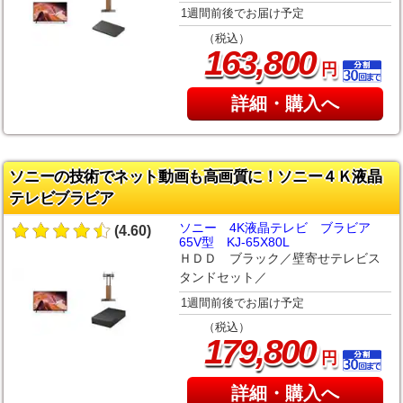
1週間前後でお届け予定
（税込）
,
163
800
円
詳細・購入へ
ソニーの技術でネット動画も高画質に！ソニー４Ｋ液晶
テレビブラビア
ソニー 4K液晶テレビ ブラビア
(4.60)
65V型 KJ-65X80L
ＨＤＤ ブラック／壁寄せテレビス
タンドセット／
1週間前後でお届け予定
（税込）
,
179
800
円
詳細・購入へ