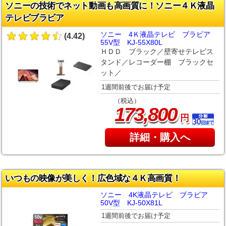
ソニーの技術でネット動画も高画質に！ソニー４Ｋ液晶
テレビブラビア
ソニー 4Ｋ液晶テレビ ブラビア
(4.42)
55V型 KJ-55X80L
ＨＤＤ ブラック／壁寄せテレビス
タンド／レコーダー棚 ブラックセ
ット／
1週間前後でお届け予定
（税込）
,
173
800
円
詳細・購入へ
いつもの映像が美しく！広色域な４Ｋ高画質！
ソニー 4K液晶テレビ ブラビア
50V型 KJ-50X81L
1週間前後でお届け予定