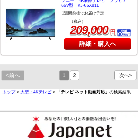
ソニー 4K液晶テレビ ブラビア
65V型 KJ-65X81L
1週間前後でお届け予定
（税込）
,
209
000
円
詳細・購入へ
1
2
<前へ
次へ>
トップ
>
大型・4Kテレビ
>
「テレビ ネット動画対応」
の検索結果