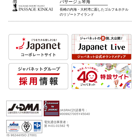
パサージュ琴海
長崎の内海・大村湾に面したゴルフ＆ホテル
のリゾートアイランド
JASRAC許諾番号：
9009927005Y45040
電気通信事業者：
第 H-01-01582 号
IS 96244/ISO 27001