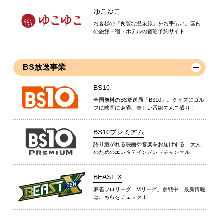
ゆこゆこ
お客様の『良質な温泉旅』をお手伝い。国内
の旅館・宿・ホテルの宿泊予約サイト
BS放送事業
BS10
全国無料のBS放送局『BS10』。クイズにゴル
フに映画に麻雀、楽しい番組てんこ盛り！
BS10プレミアム
語り継がれる映画や音楽をお届けする、大人
のためのエンタテインメントチャンネル
BEAST X
麻雀プロリーグ「Mリーグ」参戦中！最新情報
はこちらをチェック！