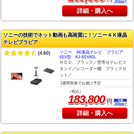
詳細・購入へ
ソニーの技術でネット動画も高画質に！ソニー４Ｋ液晶
テレビブラビア
ソニー 4K液晶テレビ ブラビア
(4.60)
65V型 KJ-65X80L
ＨＤＤ ブラック／壁寄せテレビス
タンド／レコーダー棚 ブラックセ
ット／
1週間前後でお届け予定
（税込）
,
183
800
円
詳細・購入へ