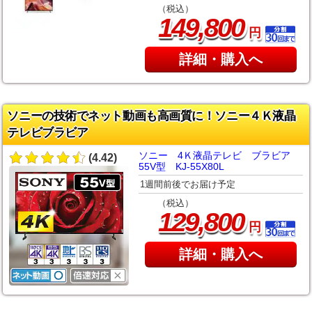
（税込）
,
149
800
円
詳細・購入へ
ソニーの技術でネット動画も高画質に！ソニー４Ｋ液晶
テレビブラビア
ソニー 4Ｋ液晶テレビ ブラビア
(4.42)
55V型 KJ-55X80L
1週間前後でお届け予定
（税込）
,
129
800
円
詳細・購入へ