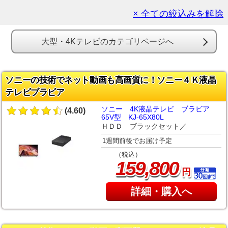
× 全ての絞込みを解除
大型・4Kテレビのカテゴリページへ
ソニーの技術でネット動画も高画質に！ソニー４Ｋ液晶
テレビブラビア
ソニー 4K液晶テレビ ブラビア
(4.60)
65V型 KJ-65X80L
ＨＤＤ ブラックセット／
1週間前後でお届け予定
（税込）
,
159
800
円
詳細・購入へ