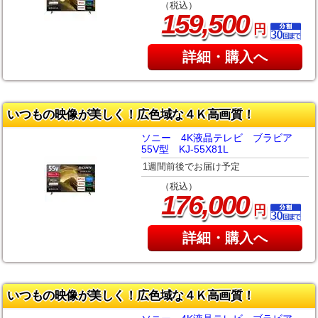
（税込）
,
159
500
円
詳細・購入へ
いつもの映像が美しく！広色域な４Ｋ高画質！
ソニー 4K液晶テレビ ブラビア
55V型 KJ-55X81L
1週間前後でお届け予定
（税込）
,
176
000
円
詳細・購入へ
いつもの映像が美しく！広色域な４Ｋ高画質！