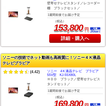
壁寄せテレビスタンド／レコーダー
棚 ブラックセット／
1週間前後でお届け予定
（税込）
,
153
800
円
詳細・購入へ
ソニーの技術でネット動画も高画質に！ソニー４Ｋ液晶
テレビブラビア
ソニー 4Ｋ液晶テレビ ブラビア
(4.42)
55V型 KJ-55X80L
ＨＤＤ ブラック／壁寄せテレビス
タンドセット／
1週間前後でお届け予定
（税込）
,
169
800
円