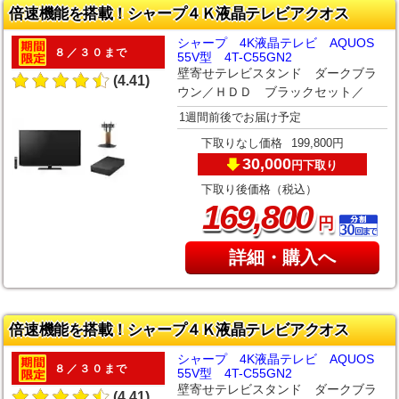
倍速機能を搭載！シャープ４Ｋ液晶テレビアクオス
シャープ 4K液晶テレビ AQUOS
８／３０まで
55V型 4T-C55GN2
壁寄せテレビスタンド ダークブラ
(4.41)
ウン／ＨＤＤ ブラックセット／
1週間前後でお届け予定
下取りなし価格
199,800円
30,000
下取り
円
下取り後価格（税込）
,
169
800
円
詳細・購入へ
倍速機能を搭載！シャープ４Ｋ液晶テレビアクオス
シャープ 4K液晶テレビ AQUOS
８／３０まで
55V型 4T-C55GN2
壁寄せテレビスタンド ダークブラ
(4.41)