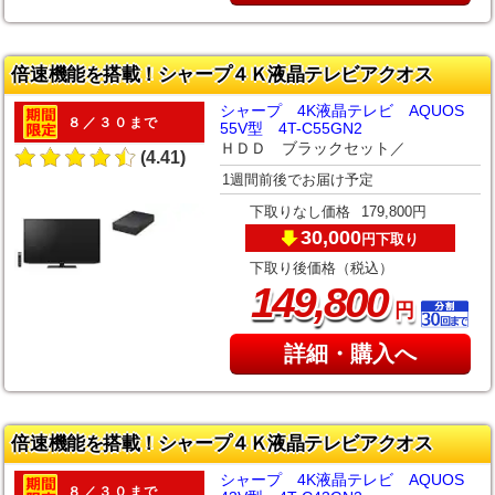
倍速機能を搭載！シャープ４Ｋ液晶テレビアクオス
シャープ 4K液晶テレビ AQUOS
８／３０まで
55V型 4T-C55GN2
ＨＤＤ ブラックセット／
(4.41)
1週間前後でお届け予定
下取りなし価格
179,800円
30,000
下取り
円
下取り後価格（税込）
,
149
800
円
詳細・購入へ
倍速機能を搭載！シャープ４Ｋ液晶テレビアクオス
シャープ 4K液晶テレビ AQUOS
８／３０まで