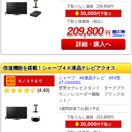
下取りなし価格
239,800円
30,000
下取り
円
下取り後価格（税込）
,
209
800
円
詳細・購入へ
倍速機能を搭載！シャープ４Ｋ液晶テレビアクオス
シャープ 4K液晶テレビ 65V型
８／３０まで
4T-C65GN1
壁寄せテレビスタンド ダークブラ
(4.40)
ウン／レコーダー棚板 ブラックセ
ット／
1週間前後でお届け予定
下取りなし価格
223,800円
30,000
下取り
円