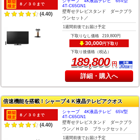
シャープ 4K液晶テレビ 65V型
８／３０まで
4T-C65GN1
壁寄せテレビスタンド ダークブラ
(4.40)
ウンセット／
1週間前後でお届け予定
下取りなし価格
219,800円
30,000
下取り
円
下取り後価格（税込）
,
189
800
円
詳細・購入へ
倍速機能を搭載！シャープ４Ｋ液晶テレビアクオス
シャープ 4K液晶テレビ 65V型
８／３０まで
4T-C65GN1
壁寄せテレビスタンド ダークブラ
(4.40)
ウン／ＨＤＤ ブラックセット／
1週間前後でお届け予定