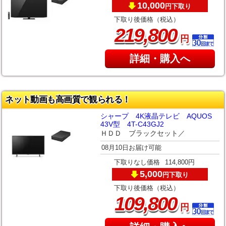
10,000
下取り
円
下取り後価格（税込）
,
219
800
円
詳細・購入へ
ネット動画も高画質で観られる！
シャープ 4K液晶テレビ AQUOS
43V型 4T-C43GJ2
ＨＤＤ ブラックセット／
08月10日お届け可能
下取りなし価格
114,800円
5,000
下取り
円
下取り後価格（税込）
,
109
800
円