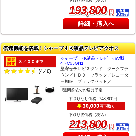
下取り後価格（税込）
,
193
800
円
詳細・購入へ
倍速機能を搭載！シャープ４Ｋ液晶テレビアクオス
シャープ 4K液晶テレビ 65V型
８／３０まで
4T-C65GN1
壁寄せテレビスタンド ダークブラ
(4.40)
ウン／ＨＤＤ ブラック／レコーダ
ー棚板 ブラックセット／
1週間前後でお届け予定
下取りなし価格
243,800円
30,000
下取り
円
下取り後価格（税込）
,
213
800
円