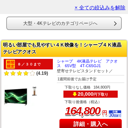
× 全ての絞込みを解除
大型・4Kテレビのカテゴリページへ
明るい部屋でも見やすい４Ｋ映像を！シャープ４Ｋ液晶
テレビアクオス
シャープ 4K液晶テレビ アクオ
８／３０まで
ス 65V型 4T-C65GJ1
壁寄せテレビスタンドセット／
(4.19)
1週間前後でお届け予定
下取りなし価格
184,800円
20,000
下取り
円
下取り後価格（税込）
,
164
800
円
詳細・購入へ