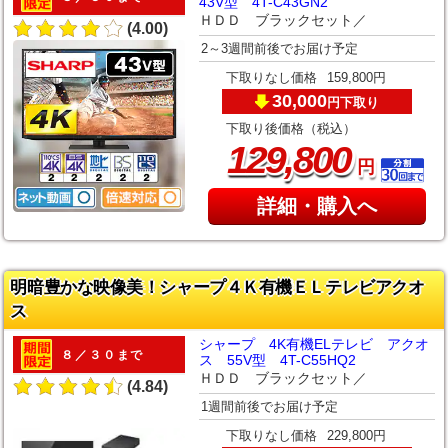
43V型 4T-C43GN2
ＨＤＤ ブラックセット／
(4.00)
2～3週間前後でお届け予定
下取りなし価格
159,800円
30,000
下取り
円
下取り後価格（税込）
,
129
800
円
詳細・購入へ
明暗豊かな映像美！シャープ４Ｋ有機ＥＬテレビアクオ
ス
シャープ 4K有機ELテレビ アクオ
８／３０まで
ス 55V型 4T-C55HQ2
ＨＤＤ ブラックセット／
(4.84)
1週間前後でお届け予定
下取りなし価格
229,800円