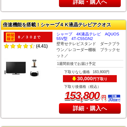
詳細・購入へ
倍速機能を搭載！シャープ４Ｋ液晶テレビアクオス
シャープ 4K液晶テレビ AQUOS
８／３０まで
55V型 4T-C55GN2
壁寄せテレビスタンド ダークブラ
(4.41)
ウン／レコーダー棚板 ブラックセ
ット／
1週間前後でお届け予定
下取りなし価格
183,800円
30,000
下取り
円
下取り後価格（税込）
,
153
800
円
詳細・購入へ