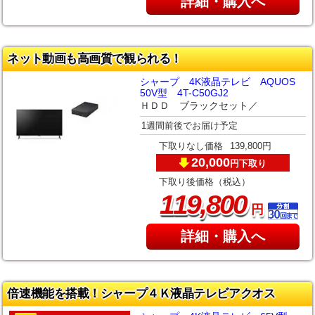
詳細・購入へ
ネット動画も高画質で観られる！
シャープ 4K液晶テレビ AQUOS
50V型 4T-C50GJ2
ＨＤＤ ブラックセット／
1週間前後でお届け予定
下取りなし価格
139,800円
20,000
下取り
円
下取り後価格（税込）
,
119
800
円
詳細・購入へ
倍速機能を搭載！シャープ４Ｋ液晶テレビアクオス