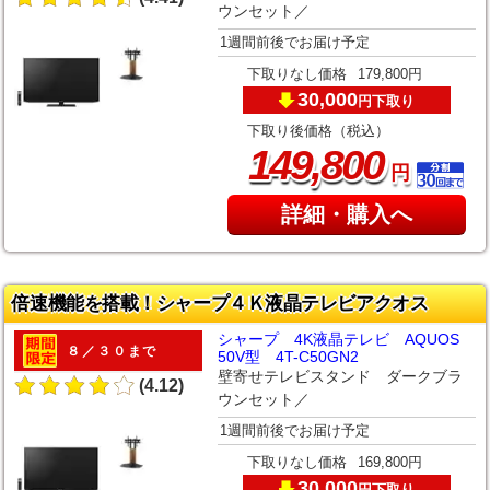
ウンセット／
1週間前後でお届け予定
下取りなし価格
179,800円
30,000
下取り
円
下取り後価格（税込）
,
149
800
円
詳細・購入へ
倍速機能を搭載！シャープ４Ｋ液晶テレビアクオス
シャープ 4K液晶テレビ AQUOS
８／３０まで
50V型 4T-C50GN2
壁寄せテレビスタンド ダークブラ
(4.12)
ウンセット／
1週間前後でお届け予定
下取りなし価格
169,800円
30,000
下取り
円