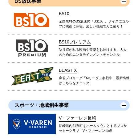
BS放送事業
BS10
全国無料のBS放送局『BS10』。クイズにゴル
フに映画に麻雀、楽しい番組てんこ盛り！
BS10プレミアム
語り継がれる映画や音楽をお届けする、大人
のためのエンタテインメントチャンネル
BEAST X
麻雀プロリーグ「Mリーグ」参戦中！最新情報
はこちらをチェック！
スポーツ・地域創生事業
V・ファーレン長崎
長崎県内21市町をホームタウンとするプロサ
ッカークラブ「V・ファーレン長崎」