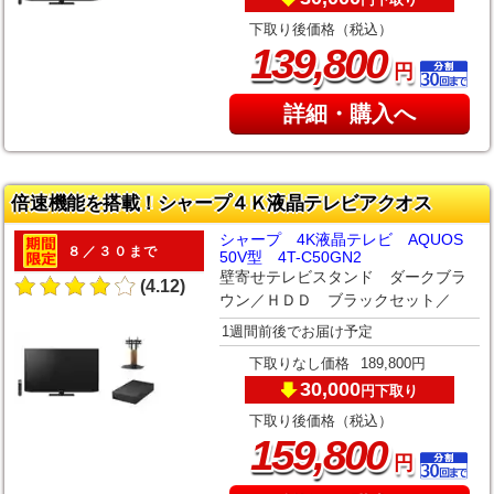
下取り後価格（税込）
,
139
800
円
詳細・購入へ
倍速機能を搭載！シャープ４Ｋ液晶テレビアクオス
シャープ 4K液晶テレビ AQUOS
８／３０まで
50V型 4T-C50GN2
壁寄せテレビスタンド ダークブラ
(4.12)
ウン／ＨＤＤ ブラックセット／
1週間前後でお届け予定
下取りなし価格
189,800円
30,000
下取り
円
下取り後価格（税込）
,
159
800
円