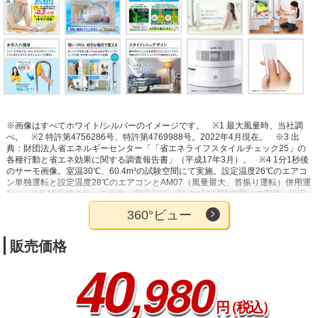
※画像はすべてホワイト/シルバーのイメージです。
※1 最大風量時、当社調
べ。
※2 特許第4756286号、特許第4769988号。2022年4月現在。
※3 出
典：財団法人省エネルギーセンター「「省エネライフスタイルチェック25」の
各種行動と省エネ効果に関する調査報告書」（平成17年3月）。
※4 1分1秒後
のサーモ画像。室温30℃、60.4m³の試験空間にて実施。設定温度26℃のエアコ
ン単独運転と設定温度28℃のエアコンとAM07（風量最大、首振り運転）併用運
転。
※5 15分後のサーモ画像。室温30℃、60.4m³の試験空間にて実施。設定
温度26℃のエアコン単独運転と設定温度28℃のエアコンとAM07（風量最大、
360°ビュー
首振り運転）併用運転。
※6 電気料金目安単価31円/kWh（税込）をもとにジ
ャパネットで算出。風量最小（風量1）で首振りオフの場合約0.2円/h、風量最
大（風量10）で首振りオフの場合約1.7円/h。
※7 閉鎖された実験設備におけ
販売価格
る試験結果によるもので、実使用空間での効果を示すものではありません。試
40
験方法：温度20℃・相対湿度50％の19m³試験空間で①本製品を涼風モード（最
,980
大風量、首振り90度）で洗濯物に直風が当たるように設置②同じ試験空間で直
風が当たらないよう調整し洗濯物を設置。①と②の洗濯物の乾く速さ（時間）
を重量を基準に比較。結果：本製品を使用した方が3倍速く乾いた。
円
（税込）