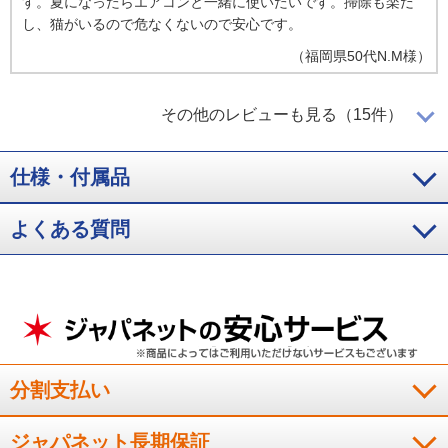
す。夏になったらエアコンと一緒に使いたいです。掃除も楽だ
し、猫がいるので危なくないので安心です。
（
福岡県
50代
N.M様
）
掃除がしやすいのがとても良い
その他のレビューも見る（15件）
仕様・付属品
やはり羽根が無いことで安全だし、掃除がしやすいことが大変
良いと思っています。充分な風力がありますし、風の質も良い
と思います。
よくある質問
（
福岡県
60代
K.T様
）
本体が軽く、掃除がしやすい
風が柔らかい感じがする。本体が軽い。掃除がしやすい。
分割支払い
（
東京都
50代
H.T様
）
ジャパネット長期保証