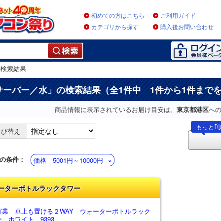
初めての方はこちら
ご利用ガイド
カテゴリから探す
購入後お問い合わせ
の検索結果
サーバー／水
」の検索結果（全1件中 1件から1件まで
商品情報に表示されているお届け目安は、
東京都港区
へ
もっと｢
並び替え
の条件：
価格 5001円～10000円
ーターボトルラックタワー
実業 卓上も置ける２WAY ウォーターボトルラック
 ホワイト 9393