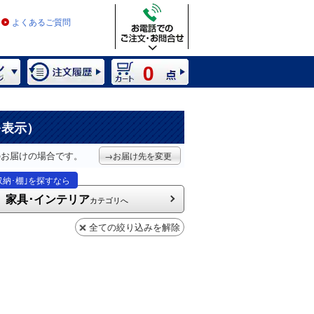
よくあるご質問
0
を表示）
のお届けの場合です。
→お届け先を変更
収納･棚｣を探すなら
家具･インテリア
カテゴリへ
全ての絞り込みを解除