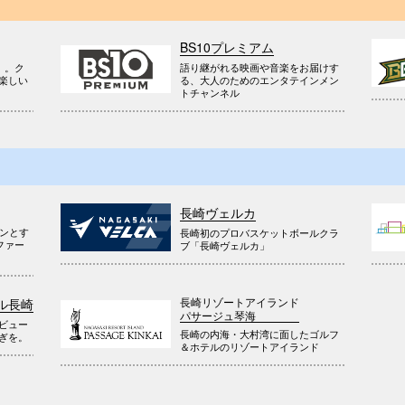
BS10プレミアム
』。ク
語り継がれる映画や音楽をお届けす
楽しい
る、大人のためのエンタテインメン
トチャンネル
長崎ヴェルカ
ウンとす
長崎初のプロバスケットボールクラ
ファー
ブ「長崎ヴェルカ」
長崎リゾートアイランド
ル長崎
パサージュ琴海
ビュー
長崎の内海・大村湾に面したゴルフ
ぎを。
＆ホテルのリゾートアイランド