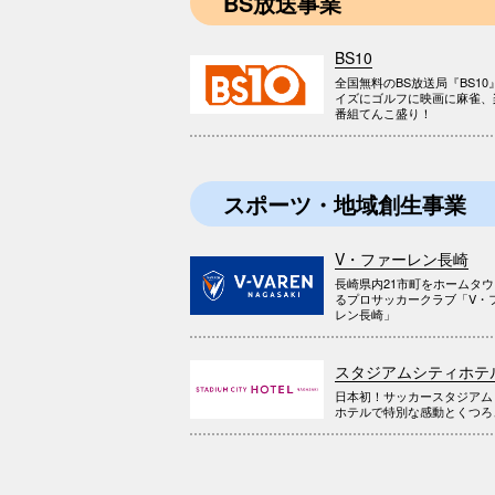
BS放送事業
BS10
全国無料のBS放送局『BS10
イズにゴルフに映画に麻雀、
番組てんこ盛り！
スポーツ・地域創生事業
V・ファーレン長崎
長崎県内21市町をホームタ
るプロサッカークラブ「V・
レン長崎」
スタジアムシティホテ
日本初！サッカースタジアム
ホテルで特別な感動とくつろ