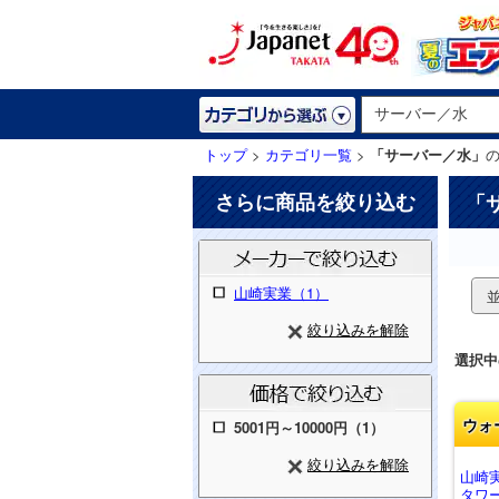
トップ
>
カテゴリ一覧
>
「サーバー／水」
さらに商品を絞り込む
「
山崎実業（1）
絞り込みを解除
選択中
ウォ
5001円～10000円（1）
絞り込みを解除
山崎
タワー