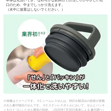
本体は丸洗いでき、なめらかな飲み口で口当たりがやさしい広
口のため、中までしっかり洗えます。
（水中に放置はしないでください。）
※画像はイメージです。 ※1.シームレスせんは、特許出願済みの技術が搭載
された象印独自のせんです。 ※2.ステンレスボトルにおいて、せんとパッキ
ンをひとつにしたせん構造の技術。（2020年7月30日発表による 象印調べ）