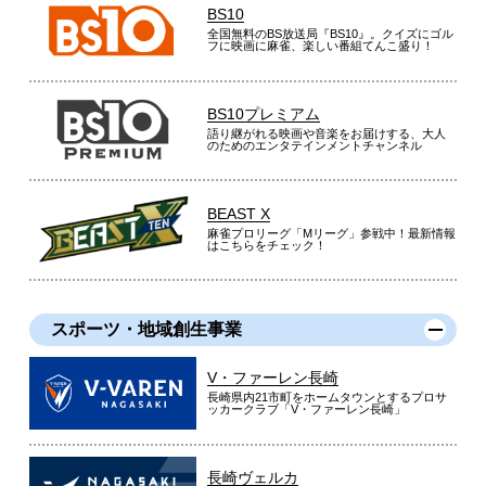
BS10
全国無料のBS放送局『BS10』。クイズにゴル
フに映画に麻雀、楽しい番組てんこ盛り！
BS10プレミアム
語り継がれる映画や音楽をお届けする、大人
のためのエンタテインメントチャンネル
BEAST X
麻雀プロリーグ「Mリーグ」参戦中！最新情報
はこちらをチェック！
スポーツ・地域創生事業
V・ファーレン長崎
長崎県内21市町をホームタウンとするプロサ
ッカークラブ「V・ファーレン長崎」
長崎ヴェルカ