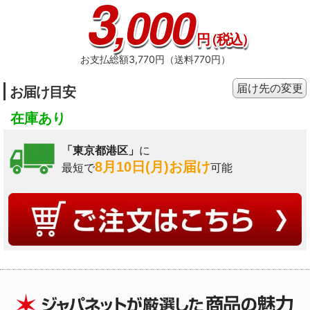
3
,000
円
（税込）
お支払総額3,770円（送料770円）
届け先の変更
お届け目安
在庫あり
「東京都港区」
に
8月10日(月)お届け
最短で
可能