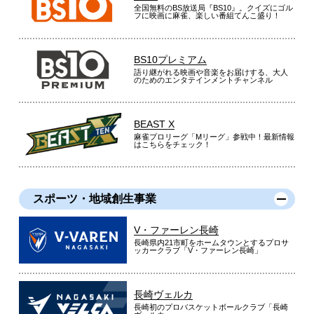
全国無料のBS放送局『BS10』。クイズにゴル
フに映画に麻雀、楽しい番組てんこ盛り！
BS10プレミアム
語り継がれる映画や音楽をお届けする、大人
のためのエンタテインメントチャンネル
BEAST X
麻雀プロリーグ「Mリーグ」参戦中！最新情報
はこちらをチェック！
スポーツ・地域創生事業
V・ファーレン長崎
長崎県内21市町をホームタウンとするプロサ
ッカークラブ「V・ファーレン長崎」
長崎ヴェルカ
長崎初のプロバスケットボールクラブ「長崎