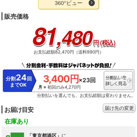
360°ビュー
販売価格
81
,480
円
（税込）
お支払総額82,470円（送料990円）
24
3,400円
分割
回
×23回
までOK
※ 初回のみ4,270円
分割払いを選んでも、お支払総額は変わりません。
届け先の変更
お届け目安
在庫あり
「東京都港区」
に