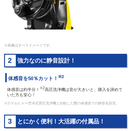
※画像はすべてイメージです。
2
強力なのに静音設計！
※2
体感音を50％カット！
※2
体感音は約半分！
高圧洗浄機は音が大きいと、購入を諦めて
いた方も安心！
※2:ケルヒャー空冷式高圧洗浄機と比較した際の体感音での静音化目安。
3
とにかく便利！大活躍の付属品！