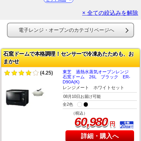
× 全ての絞込みを解除
電子レンジ・オーブンのカテゴリページへ
石窯ドームで本格調理！センサーで冷凍あたためも、お
まかせ
東芝 過熱水蒸気オーブンレンジ
(4.25)
石窯ドーム 26L ブラック ER-
D90A(K)
レンジメート ホワイトセット
08月10日お届け可能
全2色
（税込）
,
60
980
円
詳細・購入へ