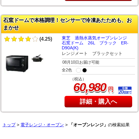
石窯ドームで本格調理！センサーで冷凍あたためも、お
まかせ
東芝 過熱水蒸気オーブンレンジ
(4.25)
石窯ドーム 26L ブラック ER-
D90A(K)
レンジメート ブラックセット
08月10日お届け可能
全2色
（税込）
,
60
980
円
詳細・購入へ
トップ
>
電子レンジ・オーブン
>
「オーブンレンジ」
の検索結果