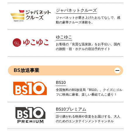
ジャパネットクルーズ
ジャパネットが磨き上げたおもてなしで、感
動の豪華クルーズ体験を。
ゆこゆこ
お客様の『良質な温泉旅』をお手伝い。国内
の旅館・宿・ホテルの宿泊予約サイト
BS放送事業
BS10
全国無料のBS放送局『BS10』。クイズにゴル
フに映画に麻雀、楽しい番組てんこ盛り！
BS10プレミアム
語り継がれる映画や音楽をお届けする、大人
のためのエンタテインメントチャンネル