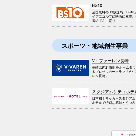
BS10
全国無料のBS放送局『BS10
イズにゴルフに映画に麻雀、
番組てんこ盛り！
スポーツ・地域創生事業
V・ファーレン長崎
長崎県内21市町をホームタ
るプロサッカークラブ「V・
レン長崎」
スタジアムシティホテ
日本初！サッカースタジアム
ホテルで特別な感動とくつろ