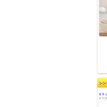
シン
ＢＲ
トー