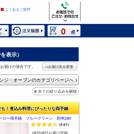
よくあるご質問
0
でを表示）
のお届けの場合です。
→お届け先を変更
ンジ・オーブンのカテゴリページへ
全ての絞り込みを解除
でも！煮込み料理にぴったりな両手鍋
ロー両手鍋 ブルーグリーン BHK280
(4.61)
08月08日お届け可能