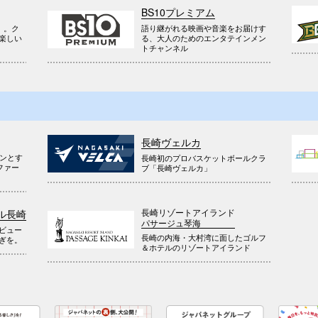
BS10プレミアム
』。ク
語り継がれる映画や音楽をお届けす
楽しい
る、大人のためのエンタテインメン
トチャンネル
長崎ヴェルカ
ウンとす
長崎初のプロバスケットボールクラ
ファー
ブ「長崎ヴェルカ」
長崎リゾートアイランド
ル長崎
パサージュ琴海
ビュー
長崎の内海・大村湾に面したゴルフ
ぎを。
＆ホテルのリゾートアイランド