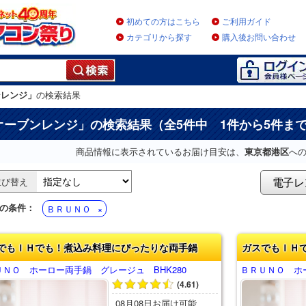
初めての方はこちら
ご利用ガイド
カテゴリから探す
購入後お問い合わせ
ンレンジ」
の検索結果
オーブンレンジ
」の検索結果（全5件中 1件から5件ま
商品情報に表示されているお届け目安は、
東京都港区
へ
電子レ
並び替え
の条件：
ＢＲＵＮＯ
でもＩＨでも！煮込み料理にぴったりな両手鍋
ガスでもＩＨ
ＵＮＯ ホーロー両手鍋 グレージュ BHK280
ＢＲＵＮＯ ホー
(4.61)
08月08日お届け可能