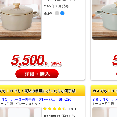
2022年05月発売
全2色
5,500
円（税込）
でもＩＨでも！煮込み料理にぴったりな両手鍋
ガスでもＩＨ
ＵＮＯ ホーロー両手鍋 グレージュ BHK280
ＢＲＵＮＯ ホー
ロー片手鍋 グレージュセット
ホーロー片手鍋 
(4.61)
08月08日お届け可能