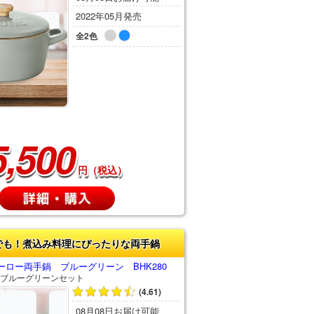
2022年05月発売
全2色
5,500
円（税込）
でも！煮込み料理にぴったりな両手鍋
ロー両手鍋 ブルーグリーン BHK280
ブルーグリーンセット
(4.61)
08月08日お届け可能