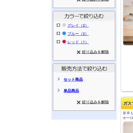
グレイ（2）
ブルー（2）
レッド（1）
絞り込みを解除
セット商品
単品商品
絞り込みを解除
ガス
ＢＲ
ホー