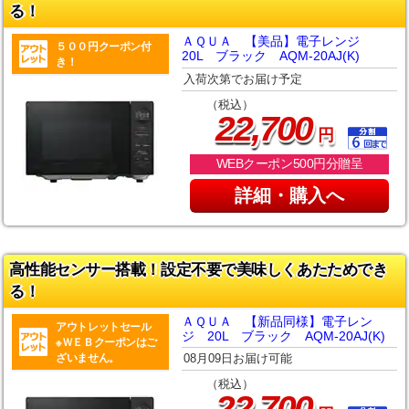
る！
ＡＱＵＡ 【美品】電子レンジ
５００円クーポン付
20L ブラック AQM-20AJ(K)
き！
入荷次第でお届け予定
（税込）
,
22
700
円
WEBクーポン500円分贈呈
詳細・購入へ
高性能センサー搭載！設定不要で美味しくあたためでき
る！
ＡＱＵＡ 【新品同様】電子レン
アウトレットセール
ジ 20L ブラック AQM-20AJ(K)
※ＷＥＢクーポンはご
ざいません。
08月09日お届け可能
（税込）
,
22
700