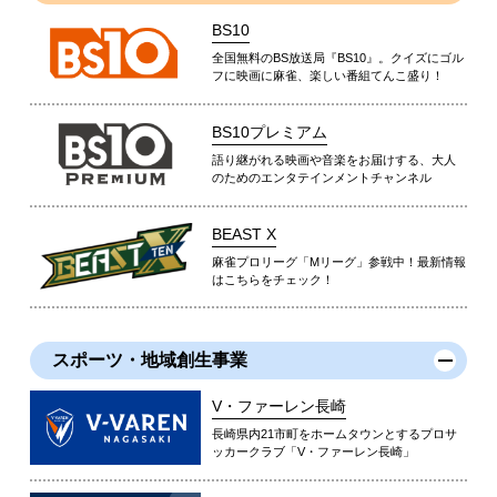
BS10
全国無料のBS放送局『BS10』。クイズにゴル
フに映画に麻雀、楽しい番組てんこ盛り！
BS10プレミアム
語り継がれる映画や音楽をお届けする、大人
のためのエンタテインメントチャンネル
BEAST X
麻雀プロリーグ「Mリーグ」参戦中！最新情報
はこちらをチェック！
スポーツ・地域創生事業
V・ファーレン長崎
長崎県内21市町をホームタウンとするプロサ
ッカークラブ「V・ファーレン長崎」