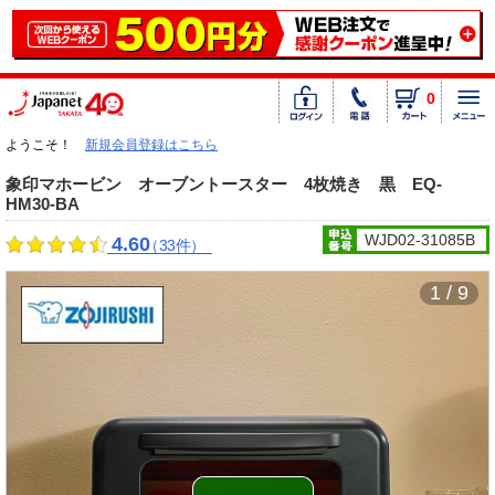
0
ようこそ！
新規会員登録はこちら
象印マホービン オーブントースター 4枚焼き 黒 EQ-
HM30-BA
WJD02-31085B
4.60
（33件）
1 / 9