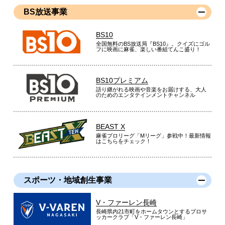
BS放送事業
BS10
全国無料のBS放送局『BS10』。クイズにゴル
フに映画に麻雀、楽しい番組てんこ盛り！
BS10プレミアム
語り継がれる映画や音楽をお届けする、大人
のためのエンタテインメントチャンネル
BEAST X
麻雀プロリーグ「Mリーグ」参戦中！最新情報
はこちらをチェック！
スポーツ・地域創生事業
V・ファーレン長崎
長崎県内21市町をホームタウンとするプロサ
ッカークラブ「V・ファーレン長崎」