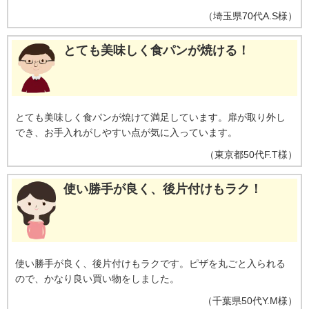
（
埼玉県
70代
A.S様
）
とても美味しく食パンが焼ける！
とても美味しく食パンが焼けて満足しています。扉が取り外し
でき、お手入れがしやすい点が気に入っています。
（
東京都
50代
F.T様
）
使い勝手が良く、後片付けもラク！
使い勝手が良く、後片付けもラクです。ピザを丸ごと入られる
ので、かなり良い買い物をしました。
（
千葉県
50代
Y.M様
）