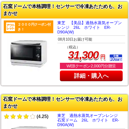
石窯ドームで本格調理！センサーで冷凍あたためも、お
まかせ
東芝 【美品】過熱水蒸気オーブン
２０００円クーポン付
レンジ 26L ホワイト ER-
き！
D90A(W)
08月10日お届け可能
（税込）
,
31
300
円
WEBクーポン2,000円分贈呈
詳細・購入へ
石窯ドームで本格調理！センサーで冷凍あたためも、お
まかせ
東芝 過熱水蒸気オーブンレンジ
(4.25)
石窯ドーム 26L ホワイト ER-
D90A(W)