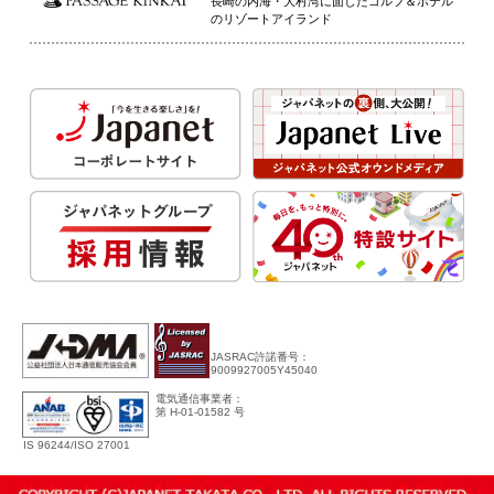
長崎の内海・大村湾に面したゴルフ＆ホテル
のリゾートアイランド
JASRAC許諾番号：
9009927005Y45040
電気通信事業者：
第 H-01-01582 号
IS 96244/ISO 27001