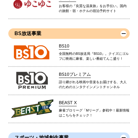
お客様の『良質な温泉旅』をお手伝い。国内
の旅館・宿・ホテルの宿泊予約サイト
BS放送事業
BS10
全国無料のBS放送局『BS10』。クイズにゴル
フに映画に麻雀、楽しい番組てんこ盛り！
BS10プレミアム
語り継がれる映画や音楽をお届けする、大人
のためのエンタテインメントチャンネル
BEAST X
麻雀プロリーグ「Mリーグ」参戦中！最新情報
はこちらをチェック！
スポーツ・地域創生事業