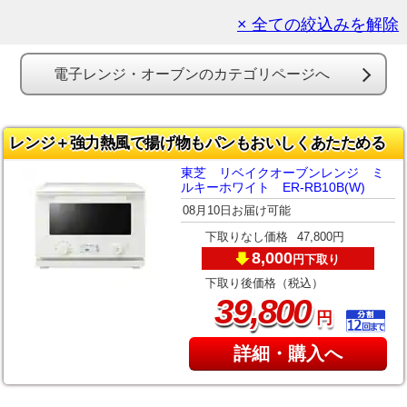
× 全ての絞込みを解除
電子レンジ・オーブンのカテゴリページへ
レンジ＋強力熱風で揚げ物もパンもおいしくあたためる
東芝 リベイクオーブンレンジ ミ
ルキーホワイト ER-RB10B(W)
08月10日お届け可能
下取りなし価格
47,800円
8,000
下取り
円
下取り後価格（税込）
,
39
800
円
詳細・購入へ