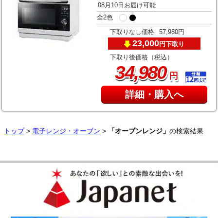
08月10日お届け可能
全2色
下取りなし価格
57,980円
23,000
下取り
円
下取り後価格（税込）
,
34
980
円
詳細・購入へ
トップ
>
電子レンジ・オーブン
>
「オーブンレンジ」
の検索結果