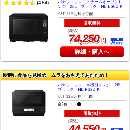
パナソニック スチームオーブンレ
(4.54)
ンジ 25L ブラック NE-BS6C-K
08月11日お届け可能
引取無料
（税込）
,
74
250
円
詳細・購入へ
瞬時に食品を見極め、ムラをおさえてあたため！
パナソニック 単機能レンジ 26L
ブラック NE-FB2D-K
08月11日お届け可能
全2色
引取無料
（税込）
,
44
550