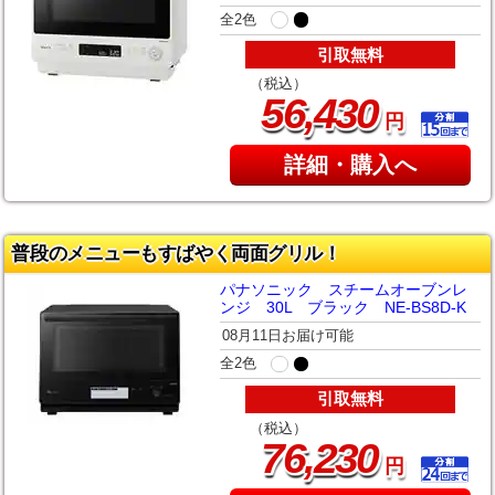
全2色
引取無料
（税込）
,
56
430
円
詳細・購入へ
普段のメニューもすばやく両面グリル！
パナソニック スチームオーブンレ
ンジ 30L ブラック NE-BS8D-K
08月11日お届け可能
全2色
引取無料
（税込）
,
76
230
円