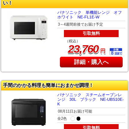
い！
パナソニック 単機能レンジ オフ
ホワイト NE-FL1E-W
3～4週間前後でお届け予定
引取無料
（税込）
,
23
760
円
詳細・購入へ
手間のかかる料理も簡単におまかせ調理！
パナソニック スチームオーブンレ
ンジ 30L ブラック NE-UBS10E-
K
08月11日お届け可能
全2色
引取無料