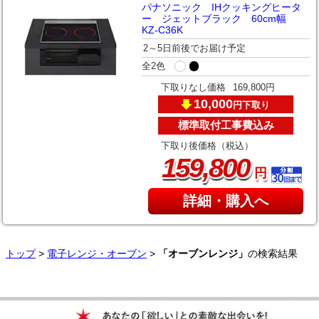
パナソニック IHクッキングヒータ
ー ジェットブラック 60cm幅
KZ-C36K
2～5日前後でお届け予定
全2色
下取りなし価格
169,800円
10,000
下取り
円
標準取付工事費込み
下取り後価格（税込）
,
159
800
円
詳細・購入へ
トップ
>
電子レンジ・オーブン
>
「オーブンレンジ」
の検索結果