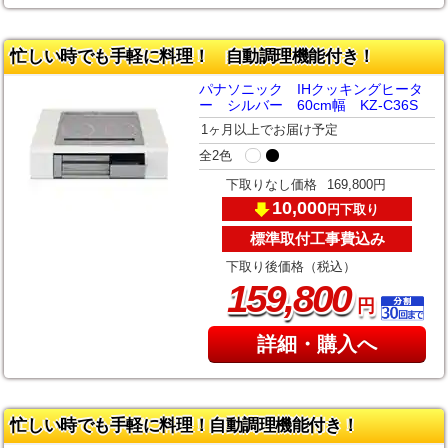
忙しい時でも手軽に料理！ 自動調理機能付き！
パナソニック IHクッキングヒータ
ー シルバー 60cm幅 KZ-C36S
1ヶ月以上でお届け予定
全2色
下取りなし価格
169,800円
10,000
下取り
円
標準取付工事費込み
下取り後価格（税込）
,
159
800
円
詳細・購入へ
忙しい時でも手軽に料理！自動調理機能付き！