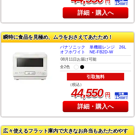
円
詳細・購入へ
瞬時に食品を見極め、ムラをおさえてあたため！
パナソニック 単機能レンジ 26L
オフホワイト NE-FB2D-W
08月11日お届け可能
全2色
引取無料
（税込）
,
44
550
円
詳細・購入へ
広々使えるフラット庫内で大きなお弁当もあたためやす