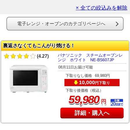
× 全ての絞込みを解除
電子レンジ・オーブンのカテゴリページへ
裏返さなくてもこんがり焼ける！
パナソニック スチームオーブンレ
(4.27)
ンジ ホワイト NE-BS607JP
08月11日お届け可能
下取りなし価格
69,980円
10,000
下取り
円
下取り後価格（税込）
,
59
980
円
詳細・購入へ