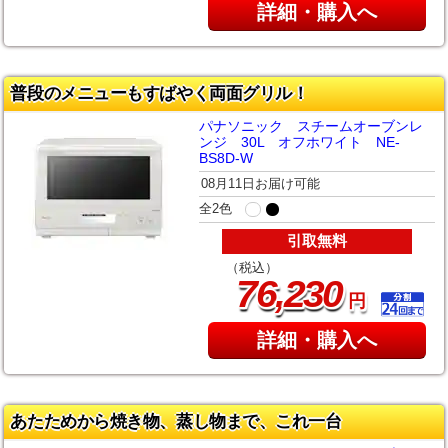
詳細・購入へ
普段のメニューもすばやく両面グリル！
パナソニック スチームオーブンレ
ンジ 30L オフホワイト NE-
BS8D-W
08月11日お届け可能
全2色
引取無料
（税込）
,
76
230
円
詳細・購入へ
あたためから焼き物、蒸し物まで、これ一台