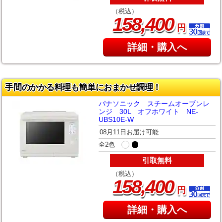
（税込）
,
158
400
円
詳細・購入へ
手間のかかる料理も簡単におまかせ調理！
パナソニック スチームオーブンレ
ンジ 30L オフホワイト NE-
UBS10E-W
08月11日お届け可能
全2色
引取無料
（税込）
,
158
400
円
詳細・購入へ