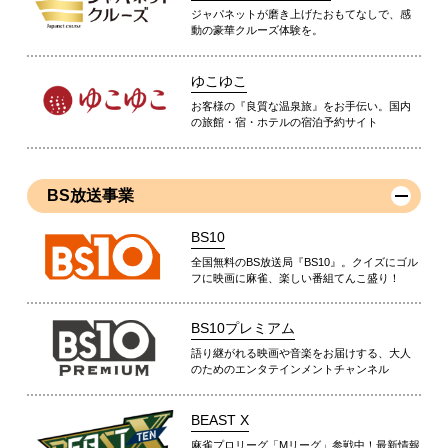
ジャパネットが磨き上げたおもてなしで、感
動の豪華クルーズ体験を。
ゆこゆこ
お客様の『良質な温泉旅』をお手伝い。国内
の旅館・宿・ホテルの宿泊予約サイト
BS放送事業
BS10
全国無料のBS放送局『BS10』。クイズにゴル
フに映画に麻雀、楽しい番組てんこ盛り！
BS10プレミアム
語り継がれる映画や音楽をお届けする、大人
のためのエンタテインメントチャンネル
BEAST X
麻雀プロリーグ「Mリーグ」参戦中！最新情報