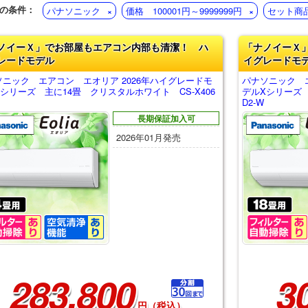
の条件：
パナソニック
価格 100001円～9999999円
セット商
ノイーＸ」でお部屋もエアコン内部も清潔！ ハ
「ナノイーＸ
レードモデル
イグレードモ
ソニック エアコン エオリア 2026年ハイグレードモ
パナソニック エ
シリーズ 主に14畳 クリスタルホワイト CS-X406
デルXシリーズ 
D2-W
長期保証加入可
2026年01月発売
283,800
3
円（税込）