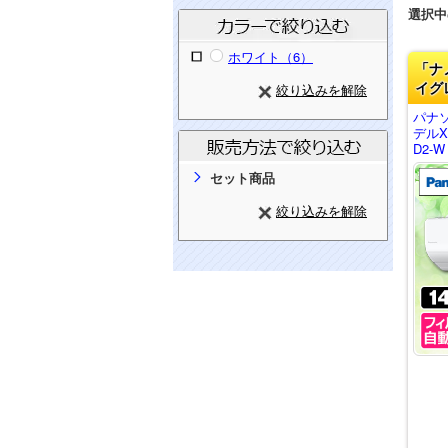
選択中
ホワイト（6）
「ナ
イグ
絞り込みを解除
パナ
デルX
D2-W
セット商品
絞り込みを解除