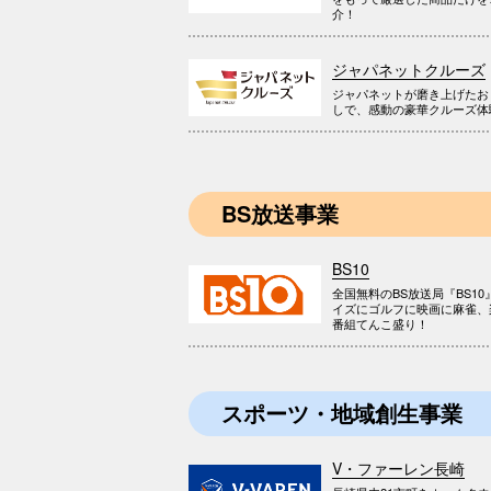
介！
ジャパネットクルーズ
ジャパネットが磨き上げたお
しで、感動の豪華クルーズ体
BS放送事業
BS10
全国無料のBS放送局『BS10
イズにゴルフに映画に麻雀、
番組てんこ盛り！
スポーツ・地域創生事業
V・ファーレン長崎