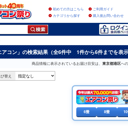
初めての方はこちら
ご利用ガイド
カテゴリから探す
購入後お問い合わせ
果
エアコン
」の検索結果（全6件中 1件から6件までを表
商品情報に表示されているお届け目安は、
東京都港区
へ
並び替え
6畳
8畳
1