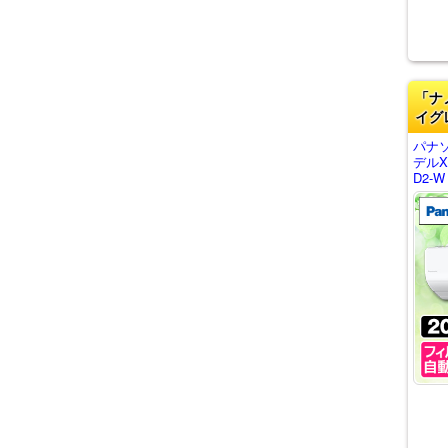
「ナ
イグ
パナ
デルX
D2-W