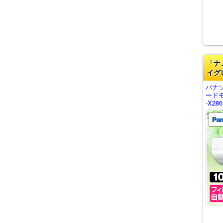
「ナ
イグ
パナ
ード
-X28