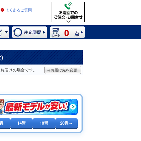
よくあるご質問
0
示）
のお届けの場合です。
→お届け先を変更
0畳
14畳
18畳
20畳～