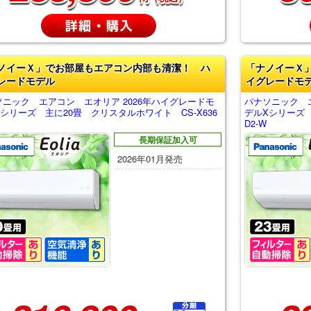
ノイーＸ」でお部屋もエアコン内部も清潔！ ハ
「ナノイーＸ
レードモデル
イグレードモ
ソニック エアコン エオリア 2026年ハイグレードモ
パナソニック エ
シリーズ 主に20畳 クリスタルホワイト CS-X636
デルXシリーズ 
D2-W
長期保証加入可
2026年01月発売