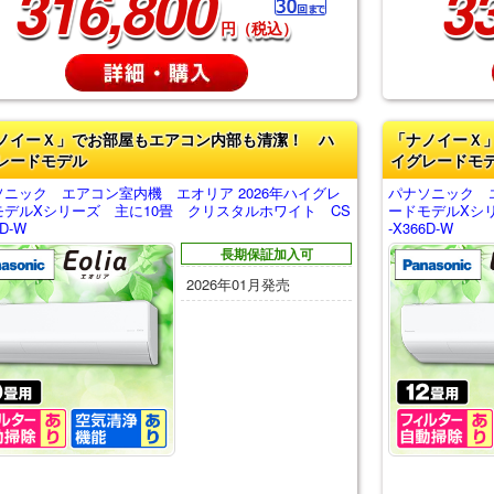
316,800
3
円（税込）
ノイーＸ」でお部屋もエアコン内部も清潔！ ハ
「ナノイーＸ
レードモデル
イグレードモ
ソニック エアコン室内機 エオリア 2026年ハイグレ
パナソニック エ
モデルXシリーズ 主に10畳 クリスタルホワイト CS
ードモデルXシ
6D-W
-X366D-W
長期保証加入可
2026年01月発売