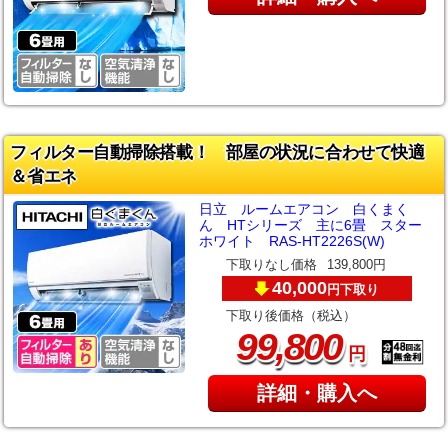
フィルター自動掃除搭載！ 部屋の状況に合わせて快適
＆省エネ
日立 ルームエアコン 白くまく
ん HTシリーズ 主に6畳 スター
ホワイト RAS-HT2226S(W)
下取りなし価格
139,800円
40,000
下取り
円
下取り後価格（税込）
,
99
800
円
詳細・購入へ