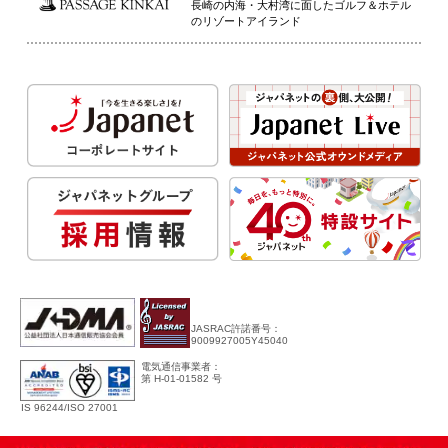
長崎の内海・大村湾に面したゴルフ＆ホテル
のリゾートアイランド
JASRAC許諾番号：
9009927005Y45040
電気通信事業者：
第 H-01-01582 号
IS 96244/ISO 27001