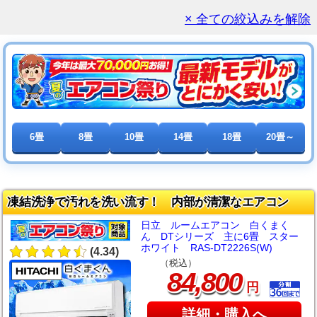
× 全ての絞込みを解除
6畳
8畳
10畳
14畳
18畳
20畳～
凍結洗浄で汚れを洗い流す！ 内部が清潔なエアコン
日立 ルームエアコン 白くまく
ん DTシリーズ 主に6畳 スター
ホワイト RAS-DT2226S(W)
(4.34)
（税込）
,
84
800
円
詳細・購入へ