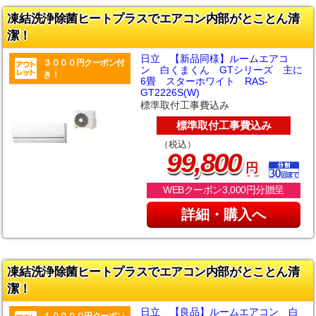
凍結洗浄除菌ヒートプラスでエアコン内部がとことん清
潔！
日立 【新品同様】ルームエアコ
３０００円クーポン付
ン 白くまくん GTシリーズ 主に
き！
6畳 スターホワイト RAS-
GT2226S(W)
標準取付工事費込み
標準取付工事費込み
（税込）
,
99
800
円
WEBクーポン3,000円分贈呈
詳細・購入へ
凍結洗浄除菌ヒートプラスでエアコン内部がとことん清
潔！
日立 【良品】ルームエアコン 白
１００００円クーポン