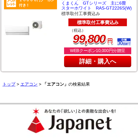
くまくん GTシリーズ 主に6畳
付き！
スターホワイト RAS-GT2226S(W)
標準取付工事費込み
標準取付工事費込み
（税込）
,
99
800
円
WEBクーポン10,000円分贈呈
詳細・購入へ
トップ
>
エアコン
>
「エアコン」
の検索結果