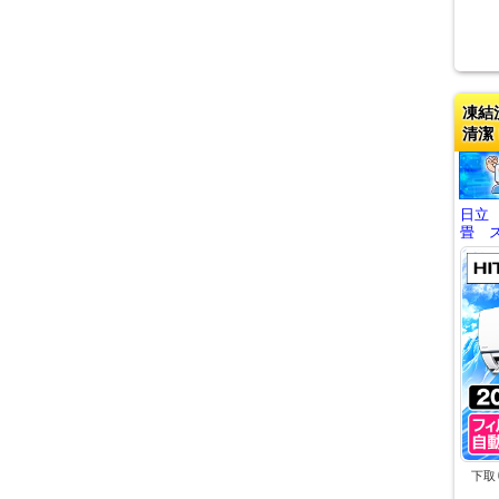
凍結
清潔
日立
畳 ス
下取