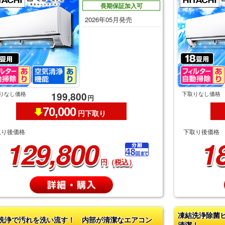
長期保証加入可
2026年05月発売
りなし価格
下取りなし価格
199,800
円
70,000
円下取り
取り後価格
下取り後価格
129,800
1
円（税込）
凍結洗浄除菌
洗浄で汚れを洗い流す！ 内部が清潔なエアコン
清潔！