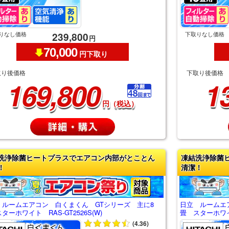
りなし価格
下取りなし価格
239,800
円
70,000
円下取り
取り後価格
下取り後価格
169,800
1
円（税込）
洗浄除菌ヒートプラスでエアコン内部がとことん
凍結洗浄除菌
！
清潔！
 ルームエアコン 白くまくん GTシリーズ 主に8
日立 ルームエ
ターホワイト RAS-GT2526S(W)
畳 スターホワイト
(4.36)