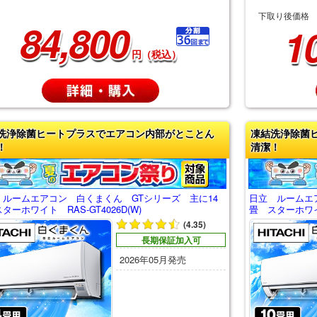
下取り後価格
84,800
1
円（税込）
洗浄除菌ヒートプラスでエアコン内部がとことん
凍結洗浄除菌
！
清潔！
 ルームエアコン 白くまくん GTシリーズ 主に14
日立 ルームエ
ターホワイト RAS-GT4026D(W)
畳 スターホワイト
(4.35)
長期保証加入可
2026年05月発売