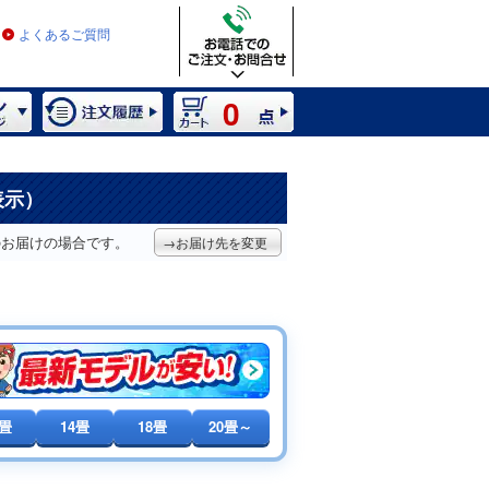
よくあるご質問
0
表示）
のお届けの場合です。
→お届け先を変更
0畳
14畳
18畳
20畳～