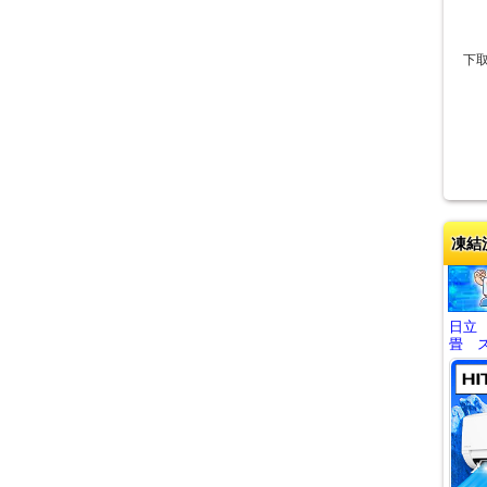
下
凍結
日立
畳 ス