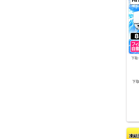
下取
下
凍結