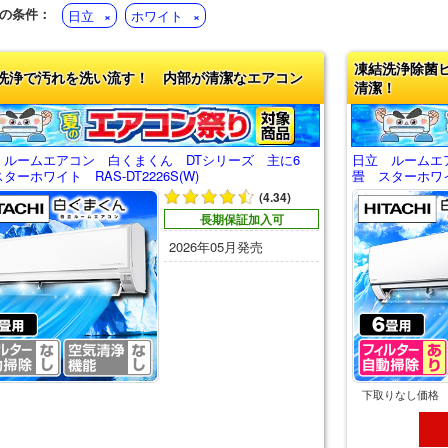
の条件：
日立
ホワイト
凍結洗浄除菌
洗浄で汚れを洗い流す！ 内部が清潔なエアコン
清潔！
 ルームエアコン 白くまくん DTシリーズ 主に6
日立 ルームエ
ターホワイト RAS-DT2226S(W)
畳 スターホワイト
(4.34)
長期保証加入可
2026年05月発売
下取りなし価格