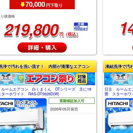
70,000
円下取り
取り後価格
1
219,800
円（税込）
洗浄で汚れを洗い流す！ 内部が清潔なエアコン
凍結洗浄で汚
 ルームエアコン 白くまくん DTシリーズ 主に18
日立 ルームエ
ターホワイト RAS-DT5626D(W)
畳 スターホワイト
長期保証加入可
2026年05月発売