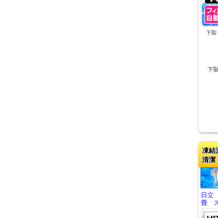
下取
下
凍結
清潔
日立
畳 ス