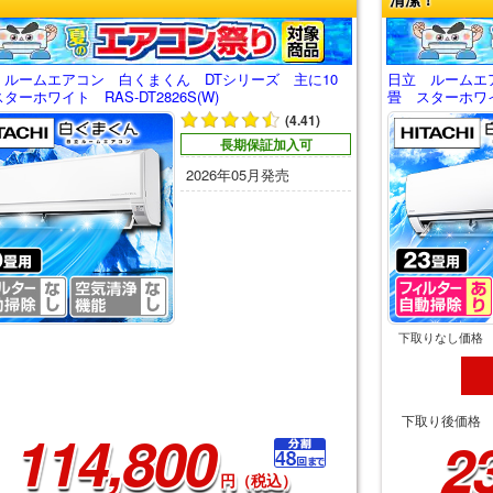
 ルームエアコン 白くまくん DTシリーズ 主に10
日立 ルームエ
ターホワイト RAS-DT2826S(W)
畳 スターホワイト
(4.41)
長期保証加入可
2026年05月発売
下取りなし価格
下取り後価格
114,800
2
円（税込）