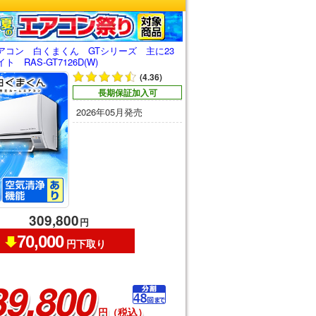
アコン 白くまくん GTシリーズ 主に23
 RAS-GT7126D(W)
(4.36)
長期保証加入可
2026年05月発売
309,800
円
70,000
円下取り
39,800
円（税込）