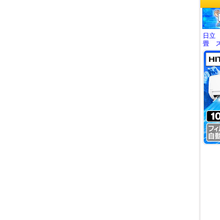
日立
畳 ス