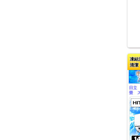
凍結
清潔
日立
畳 ス