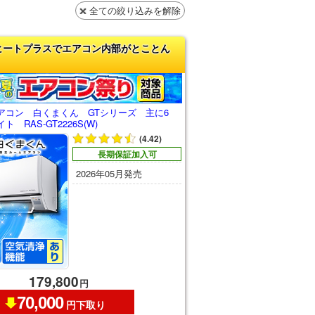
全ての絞り込みを解除
ヒートプラスでエアコン内部がとことん
アコン 白くまくん GTシリーズ 主に6
 RAS-GT2226S(W)
(4.42)
長期保証加入可
2026年05月発売
179,800
円
70,000
円下取り