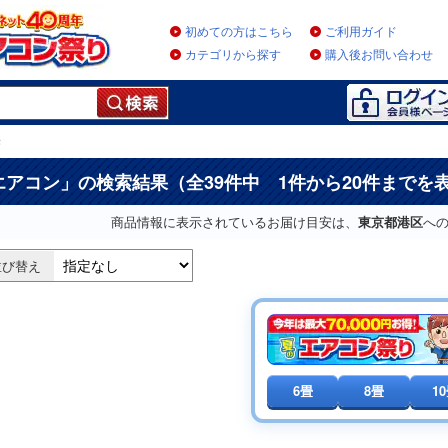
初めての方はこちら
ご利用ガイド
カテゴリから探す
購入後お問い合わせ
果
エアコン
」の検索結果（全39件中 1件から20件までを
商品情報に表示されているお届け目安は、
東京都港区
へ
並び替え
6畳
8畳
1