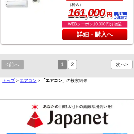
（税込）
,
161
000
円
WEBクーポン10,000円分贈呈
詳細・購入へ
1
2
<前へ
次へ>
トップ
>
エアコン
>
「エアコン」
の検索結果