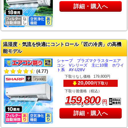
詳細・購入へ
温湿度・気流を快適にコントロール「匠の冷房」の高機
能モデル
シャープ プラズマクラスターエア
コン Vシリーズ 主に10畳 ホワイ
ト系 AY-U28V
(4.77)
下取りなし価格
179,800円
20,000
下取り
円
下取り後価格（税込）
,
159
800
円
詳細・購入へ