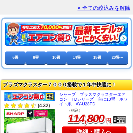
× 全ての絞込みを解除
6畳
8畳
10畳
14畳
18畳
20畳～
プラズマクラスター７０００搭載で１年中快適に！
シャープ プラズマクラスターエア
コン TDシリーズ 主に10畳 ホワ
イト系 AY-U28TD
(4.32)
（税込）
,
114
800
円
詳細・購入へ