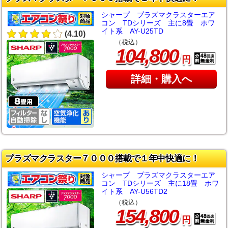
シャープ プラズマクラスターエア
コン TDシリーズ 主に8畳 ホワ
イト系 AY-U25TD
(4.10)
（税込）
,
104
800
円
詳細・購入へ
プラズマクラスター７０００搭載で１年中快適に！
シャープ プラズマクラスターエア
コン TDシリーズ 主に18畳 ホワ
イト系 AY-U56TD2
（税込）
,
154
800
円