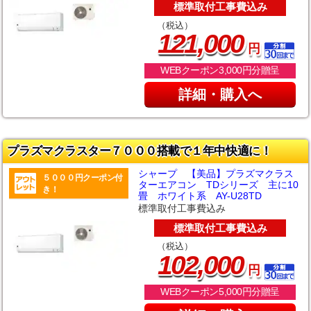
標準取付工事費込み
（税込）
,
121
000
円
WEBクーポン3,000円分贈呈
詳細・購入へ
プラズマクラスター７０００搭載で１年中快適に！
シャープ 【美品】プラズマクラス
５０００円クーポン付
ターエアコン TDシリーズ 主に10
き！
畳 ホワイト系 AY-U28TD
標準取付工事費込み
標準取付工事費込み
（税込）
,
102
000
円
WEBクーポン5,000円分贈呈