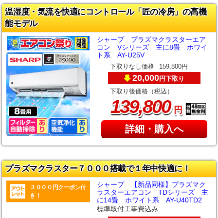
温湿度・気流を快適にコントロール「匠の冷房」の高機
能モデル
シャープ プラズマクラスターエア
コン Vシリーズ 主に8畳 ホワイ
ト系 AY-U25V
下取りなし価格
159,800円
20,000
下取り
円
下取り後価格（税込）
,
139
800
円
詳細・購入へ
プラズマクラスター７０００搭載で１年中快適に！
シャープ 【新品同様】プラズマク
３０００円クーポン付
ラスターエアコン TDシリーズ 主
き！
に14畳 ホワイト系 AY-U40TD2
標準取付工事費込み