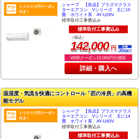
シャープ 【良品】プラズマクラス
１００００円クーポン
ターエアコン Vシリーズ 主に10
付き！
畳 ホワイト系 AY-U28V
標準取付工事費込み
標準取付工事費込み
（税込）
,
142
000
円
WEBクーポン10,000円分贈呈
詳細・購入へ
温湿度・気流を快適にコントロール「匠の冷房」の高機
能モデル
シャープ 【良品】プラズマクラス
１００００円クーポン
ターエアコン Vシリーズ 主に14
付き！
畳 ホワイト系 AY-U40V
標準取付工事費込み
標準取付工事費込み