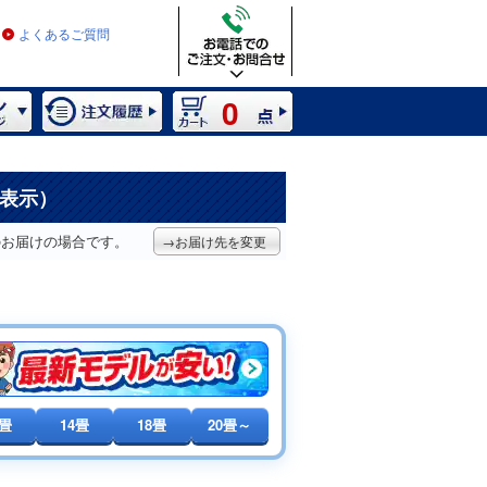
よくあるご質問
0
を表示）
のお届けの場合です。
→お届け先を変更
0畳
14畳
18畳
20畳～