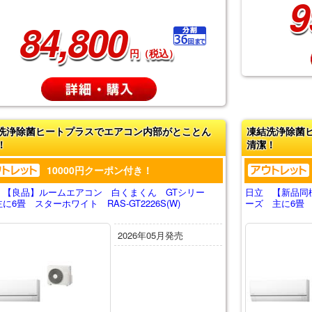
9
84,800
円（税込）
洗浄除菌ヒートプラスでエアコン内部がとことん
凍結洗浄除菌
！
清潔！
10000円クーポン付き！
 【良品】ルームエアコン 白くまくん GTシリー
日立 【新品同
に6畳 スターホワイト RAS-GT2226S(W)
ーズ 主に6畳 ス
2026年05月発売