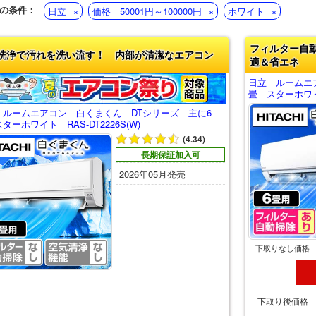
の条件：
日立
価格 50001円～100000円
ホワイト
フィルター自
洗浄で汚れを洗い流す！ 内部が清潔なエアコン
適＆省エネ
日立 ルームエ
畳 スターホワイト
 ルームエアコン 白くまくん DTシリーズ 主に6
ターホワイト RAS-DT2226S(W)
(4.34)
長期保証加入可
2026年05月発売
下取りなし価格
下取り後価格