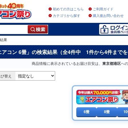
初めての方はこちら
ご利用ガイド
カテゴリから探す
購入後お問い合わせ
結果
エアコン 6畳
」の検索結果（全4件中 1件から4件まで
商品情報に表示されているお届け目安は、
東京都港区
へ
並び替え
6畳
8畳
1