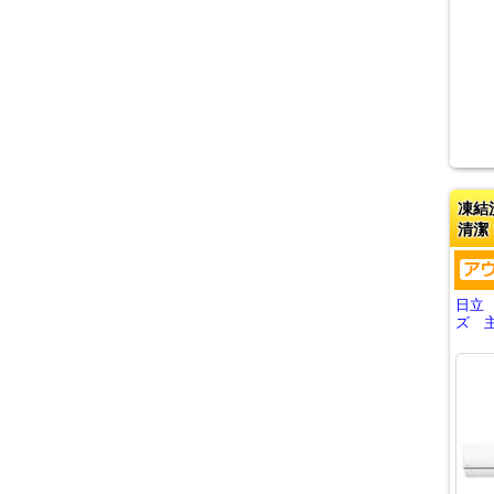
凍結
清潔
日立
ズ 主