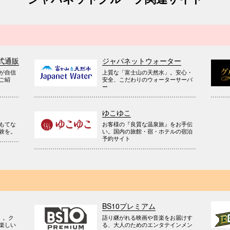
式通販
ジャパネットウォーター
が自信
上質な「富士山の天然水」。安心・
ご紹
安全、こだわりのウォーターサーバ
ー
ゆこゆこ
お客様の『良質な温泉旅』をお手伝
もてな
い。国内の旅館・宿・ホテルの宿泊
験を。
予約サイト
BS10プレミアム
』。ク
語り継がれる映画や音楽をお届けす
楽しい
る、大人のためのエンタテインメン